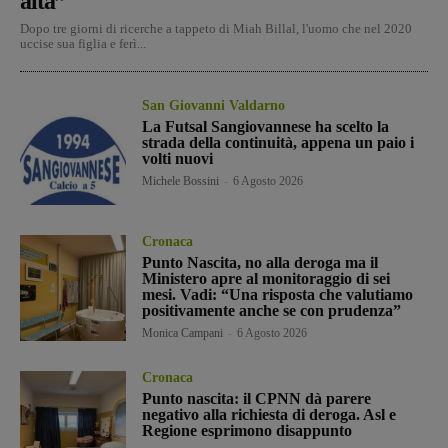
alta”
Dopo tre giorni di ricerche a tappeto di Miah Billal, l'uomo che nel 2020
uccise sua figlia e ferì...
San Giovanni Valdarno
La Futsal Sangiovannese ha scelto la
strada della continuità, appena un paio i
volti nuovi
Michele Bossini
-
6 Agosto 2026
Cronaca
Punto Nascita, no alla deroga ma il
Ministero apre al monitoraggio di sei
mesi. Vadi: “Una risposta che valutiamo
positivamente anche se con prudenza”
Monica Campani
-
6 Agosto 2026
Cronaca
Punto nascita: il CPNN dà parere
negativo alla richiesta di deroga. Asl e
Regione esprimono disappunto