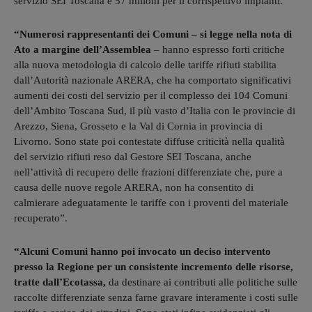
servizio SEI Toscana e 57 milioni per il corrispettivo impianti.
“Numerosi rappresentanti dei Comuni – si legge nella nota di
Ato a margine dell’Assemblea
– hanno espresso forti critiche
alla nuova metodologia di calcolo delle tariffe rifiuti stabilita
dall’Autorità nazionale ARERA, che ha comportato significativi
aumenti dei costi del servizio per il complesso dei 104 Comuni
dell’Ambito Toscana Sud, il più vasto d’Italia con le provincie di
Arezzo, Siena, Grosseto e la Val di Cornia in provincia di
Livorno. Sono state poi contestate diffuse criticità nella qualità
del servizio rifiuti reso dal Gestore SEI Toscana, anche
nell’attività di recupero delle frazioni differenziate che, pure a
causa delle nuove regole ARERA, non ha consentito di
calmierare adeguatamente le tariffe con i proventi del materiale
recuperato”.
“Alcuni Comuni hanno poi invocato un deciso intervento
presso la Regione per un consistente incremento delle risorse,
tratte dall’Ecotassa,
da destinare ai contributi alle politiche sulle
raccolte differenziate senza farne gravare interamente i costi sulle