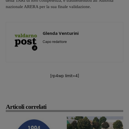
della TARI di loro competenza, e trasmettendoli all’Autorità
nazionale ARERA per la sua finale validazione.
Glenda Venturini
Capo redattore
[rp4wp limit=4]
Articoli correlati