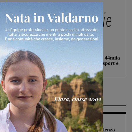
In vetrina
3 Agosto 2026
Estra Notizie agosto: Smart Cities, oltre 44mila
studenti coinvolti, torna il bando per lo sport e
debutta il podcast Estrair
Più lette
Figline Incisa Valdarno
1 Agosto 2026
Piscina di Figline finanziata oltre la scadenza