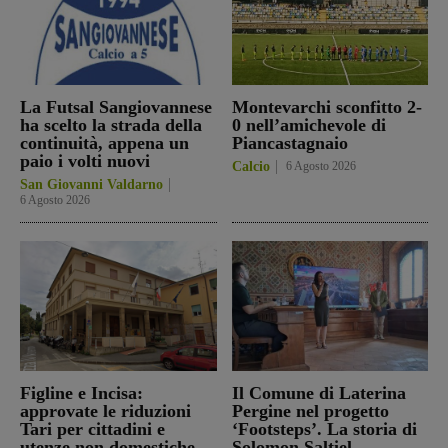
La Futsal Sangiovannese
Montevarchi sconfitto 2-
ha scelto la strada della
0 nell’amichevole di
continuità, appena un
Piancastagnaio
paio i volti nuovi
Calcio
6 Agosto 2026
San Giovanni Valdarno
6 Agosto 2026
Figline e Incisa:
Il Comune di Laterina
approvate le riduzioni
Pergine nel progetto
Tari per cittadini e
‘Footsteps’. La storia di
utenze non domestiche
Solomon Saltiel