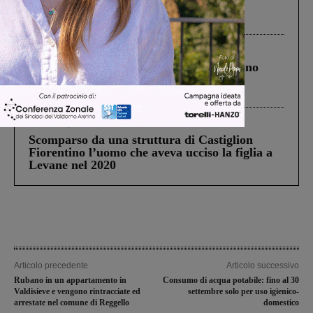
Pnrr, il gruppo di Fratelli d’Italia: “Un
ringraziamento al Governo”
Cronaca
4 Agosto 2026
Un anno fa la strage in A1 in cui morirono
Gianni, Giulia e Franco. Lo schianto, il
processo, lo stop ai sorpassi fra tir....
Cronaca
3 Agosto 2026
Scomparso da una struttura di Castiglion
Fiorentino l’uomo che aveva ucciso la figlia a
Levane nel 2020
Articolo precedente
Articolo successivo
Rubano in un appartamento in
Consumo di acqua potabile: fino al 30
Valdisieve e vengono rintracciate ed
settembre solo per uso igienico-
arrestate nel comune di Reggello
domestico