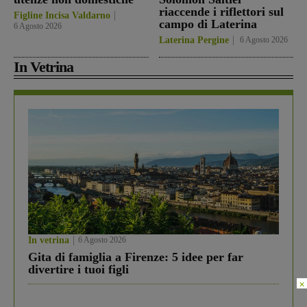
riaccende i riflettori sul
Figline Incisa Valdarno
campo di Laterina
6 Agosto 2026
Laterina Pergine
6 Agosto 2026
In Vetrina
In vetrina
6 Agosto 2026
Gita di famiglia a Firenze: 5 idee per far
divertire i tuoi figli
×