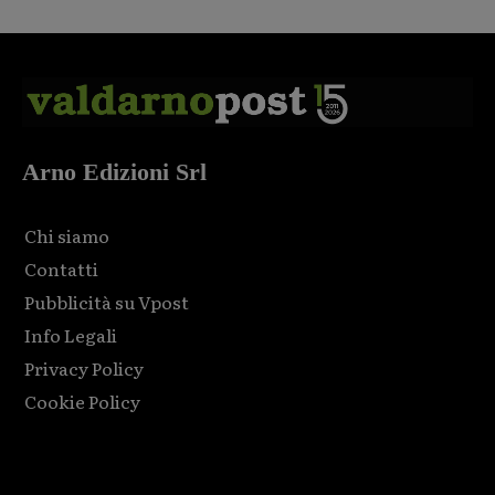
Arno Edizioni Srl
Chi siamo
Contatti
Pubblicità su Vpost
Info Legali
Privacy Policy
Cookie Policy
Html code here! Replace this with any non empty raw html
code and that's it.