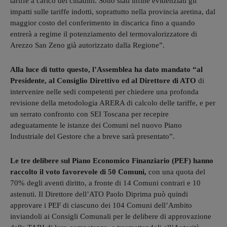
tariffe a carico dei cittadini. Sono stati infine evidenziati gli
impatti sulle tariffe indotti, soprattutto nella provincia aretina, dal
maggior costo del conferimento in discarica fino a quando
entrerà a regime il potenziamento del termovalorizzatore di
Arezzo San Zeno già autorizzato dalla Regione”.
Alla luce di tutto questo, l’Assemblea ha dato mandato “al
Presidente, al Consiglio Direttivo ed al Direttore di ATO
di
intervenire nelle sedi competenti per chiedere una profonda
revisione della metodologia ARERA di calcolo delle tariffe, e per
un serrato confronto con SEI Toscana per recepire
adeguatamente le istanze dei Comuni nel nuovo Piano
Industriale del Gestore che a breve sarà presentato”.
Le tre delibere sul Piano Economico Finanziario (PEF) hanno
raccolto il voto favorevole di 50 Comuni,
con una quota del
70% degli aventi diritto, a fronte di 14 Comuni contrari e 10
astenuti. Il Direttore dell’ATO Paolo Diprima può quindi
approvare i PEF di ciascuno dei 104 Comuni dell’Ambito
inviandoli ai Consigli Comunali per le delibere di approvazione