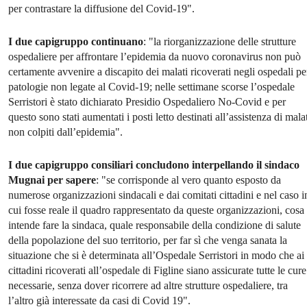
per contrastare la diffusione del Covid-19".
I due capigruppo continuano
: "la riorganizzazione delle strutture
ospedaliere per affrontare l’epidemia da nuovo coronavirus non può
certamente avvenire a discapito dei malati ricoverati negli ospedali pe
patologie non legate al Covid-19; nelle settimane scorse l’ospedale
Serristori è stato dichiarato Presidio Ospedaliero No-Covid e per
questo sono stati aumentati i posti letto destinati all’assistenza di mala
non colpiti dall’epidemia".
I due capigruppo consiliari concludono interpellando il sindaco
Mugnai per sapere
: "se corrisponde al vero quanto esposto da
numerose organizzazioni sindacali e dai comitati cittadini e nel caso i
cui fosse reale il quadro rappresentato da queste organizzazioni, cosa
intende fare la sindaca, quale responsabile della condizione di salute
della popolazione del suo territorio, per far sì che venga sanata la
situazione che si è determinata all’Ospedale Serristori in modo che ai
cittadini ricoverati all’ospedale di Figline siano assicurate tutte le cure
necessarie, senza dover ricorrere ad altre strutture ospedaliere, tra
l’altro già interessate da casi di Covid 19".