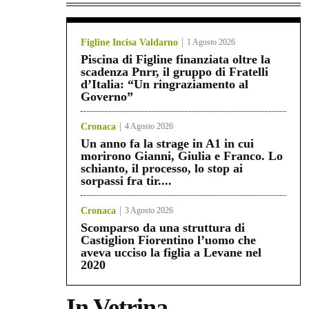
Figline Incisa Valdarno
1 Agosto 2026
Piscina di Figline finanziata oltre la
scadenza Pnrr, il gruppo di Fratelli
d’Italia: “Un ringraziamento al
Governo”
Cronaca
4 Agosto 2026
Un anno fa la strage in A1 in cui
morirono Gianni, Giulia e Franco. Lo
schianto, il processo, lo stop ai
sorpassi fra tir....
Cronaca
3 Agosto 2026
Scomparso da una struttura di
Castiglion Fiorentino l’uomo che
aveva ucciso la figlia a Levane nel
2020
In Vetrina