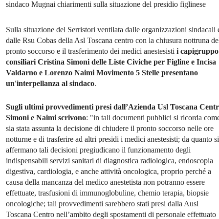
sindaco Mugnai chiarimenti sulla situazione del presidio figlinese
Sulla situazione del Serristori ventilata dalle organizzazioni sindacali 
dalle Rsu Cobas della Asl Toscana centro con la chiusura nottruna de
pronto soccorso e il trasferimento dei medici anestesisti
i capigruppo
consiliari Cristina Simoni delle Liste Civiche per Figline e Incisa
Valdarno e Lorenzo Naimi Movimento 5 Stelle presentano
un'interpellanza al sindaco
.
Sugli ultimi provvedimenti presi dall’Azienda Usl Toscana Cent
Simoni e Naimi scrivono
: "in tali documenti pubblici si ricorda com
sia stata assunta la decisione di chiudere il pronto soccorso nelle ore
notturne e di trasferire ad altri presidi i medici anestesisti; da quanto si
affermano tali decisioni pregiudicano il funzionamento degli
indispensabili servizi sanitari di diagnostica radiologica, endoscopia
digestiva, cardiologia, e anche attività oncologica, proprio perché a
causa della mancanza del medico anestetista non potranno essere
effettuate, trasfusioni di immunoglobuline, chemio terapia, biopsie
oncologiche; tali provvedimenti sarebbero stati presi dalla Ausl
Toscana Centro nell’ambito degli spostamenti di personale effettuato