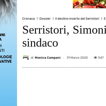
Cronaca
Dossier
Il destino incerto del Serristori
E
Serristori, Simon
sindaco
di
Monica Campani
547
31 Marzo 2020