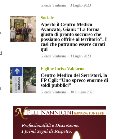
Glenda Venturini
-
3 Luglio 2023
Sociale
Aperto il Centro Medico
Avanzato, Giani: “La forma
r
giusta di pronto soccorso che
possiamo offrire al territorio”. I
casi che potranno essere curati
qui
ti
Glenda Venturini
-
3 Luglio 2023
Figline Incisa Valdarno
Centro Medico del Serristori, la
FP Cgil: “Uno spreco enorme di
soldi pubblici”
n
Glenda Venturini
-
30 Giugno 2023