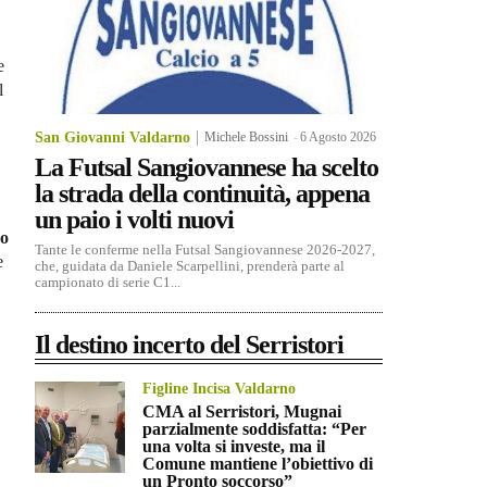
e
l
San Giovanni Valdarno
Michele Bossini
-
6 Agosto 2026
La Futsal Sangiovannese ha scelto
la strada della continuità, appena
un paio i volti nuovi
ro
Tante le conferme nella Futsal Sangiovannese 2026-2027,
e
che, guidata da Daniele Scarpellini, prenderà parte al
campionato di serie C1...
Il destino incerto del Serristori
Figline Incisa Valdarno
CMA al Serristori, Mugnai
parzialmente soddisfatta: “Per
una volta si investe, ma il
Comune mantiene l’obiettivo di
un Pronto soccorso”