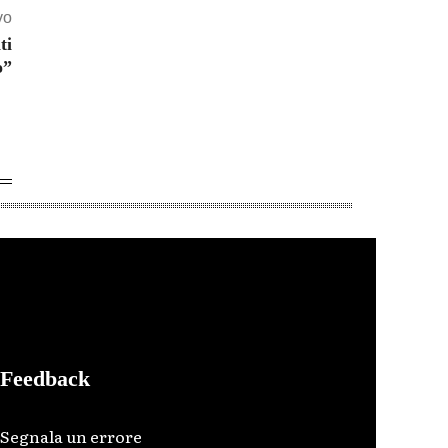
vo
ti
o”
Feedback
Segnala un errore