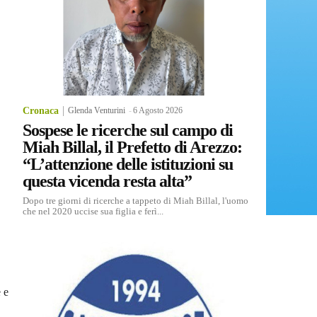
Cronaca
Glenda Venturini
-
6 Agosto 2026
Sospese le ricerche sul campo di
Miah Billal, il Prefetto di Arezzo:
“L’attenzione delle istituzioni su
questa vicenda resta alta”
Dopo tre giorni di ricerche a tappeto di Miah Billal, l'uomo
che nel 2020 uccise sua figlia e ferì...
 e