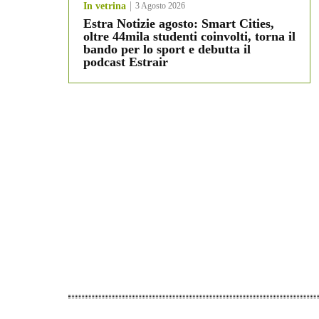
In vetrina
3 Agosto 2026
Estra Notizie agosto: Smart Cities,
oltre 44mila studenti coinvolti, torna il
bando per lo sport e debutta il
podcast Estrair