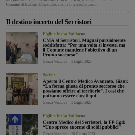
Comune di Bucine. L'incendio, che ha interessato una...
Il destino incerto del Serristori
Figline Incisa Valdarno
CMA al Serristori, Mugnai parzialmente
soddisfatta: “Per una volta si investe, ma
il Comune mantiene l’obiettivo di un
Pronto soccorso”
Glenda Venturini
-
3 Luglio 2023
Sociale
Aperto il Centro Medico Avanzato, Giani:
“La forma giusta di pronto soccorso che
possiamo offrire al territorio”. I casi che
potranno essere curati qui
Glenda Venturini
-
3 Luglio 2023
Figline Incisa Valdarno
Centro Medico del Serristori, la FP Cgil:
“Uno spreco enorme di soldi pubblici”
Glenda Venturini
-
30 Giugno 2023