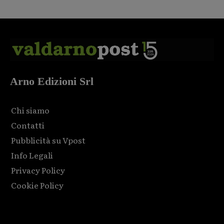
Arno Edizioni Srl
Chi siamo
Contatti
Pubblicità su Vpost
Info Legali
Privacy Policy
Cookie Policy
Html code here! Replace this with any non empty raw html
code and that's it.