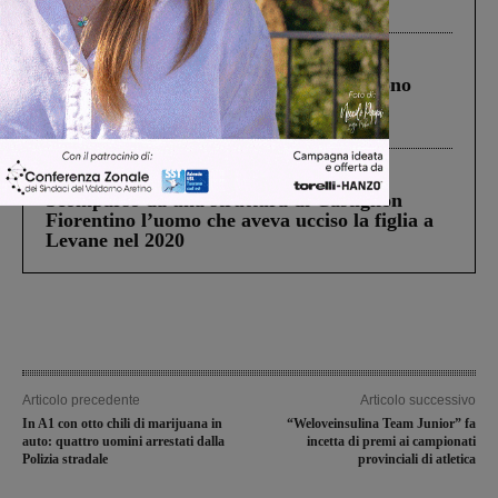
ringraziamento al Governo”
Cronaca
4 Agosto 2026
Un anno fa la strage in A1 in cui morirono
Gianni, Giulia e Franco. Lo schianto, il
processo, lo stop ai sorpassi fra tir....
Cronaca
3 Agosto 2026
Scomparso da una struttura di Castiglion
Fiorentino l’uomo che aveva ucciso la figlia a
Levane nel 2020
Articolo precedente
Articolo successivo
In A1 con otto chili di marijuana in
“Weloveinsulina Team Junior” fa
auto: quattro uomini arrestati dalla
incetta di premi ai campionati
Polizia stradale
provinciali di atletica