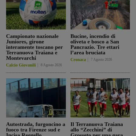
Campionato nazionale
Bucine, incendio di
Juniores, girone
oliveta e bosco a San
interamente toscano per
Pancrazio. Tre ettari
Terranuova Traiana e
l’area bruciata
Montevarchi
Cronaca
7 Agosto 2026
Calcio Giovanili
8 Agosto 2026
Autostrada, furgoncino a
Il Terranuova Traiana
fuoco tra Firenze sud e
allo “Zecchini” di
Incisa Reggello
Grosseto per una gara