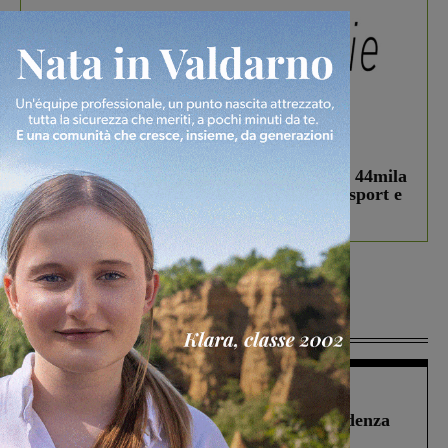
In vetrina
3 Agosto 2026
Estra Notizie agosto: Smart Cities, oltre 44mila
studenti coinvolti, torna il bando per lo sport e
debutta il podcast Estrair
Più lette
Figline Incisa Valdarno
1 Agosto 2026
Piscina di Figline finanziata oltre la scadenza
Pnrr, il gruppo di Fratelli d’Italia: “Un