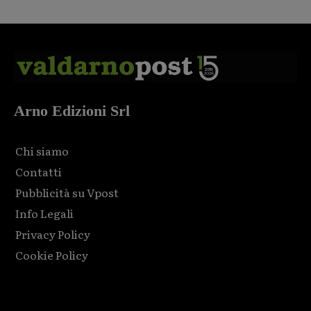
Arno Edizioni Srl
Chi siamo
Contatti
Pubblicità su Vpost
Info Legali
Privacy Policy
Cookie Policy
Html code here! Replace this with any non empty raw html
code and that's it.