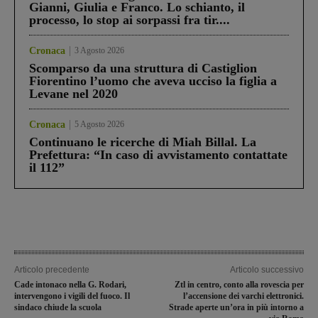
Gianni, Giulia e Franco. Lo schianto, il
processo, lo stop ai sorpassi fra tir....
Cronaca
3 Agosto 2026
Scomparso da una struttura di Castiglion
Fiorentino l’uomo che aveva ucciso la figlia a
Levane nel 2020
Cronaca
5 Agosto 2026
Continuano le ricerche di Miah Billal. La
Prefettura: “In caso di avvistamento contattate
il 112”
Articolo precedente
Articolo successivo
Cade intonaco nella G. Rodari,
Ztl in centro, conto alla rovescia per
intervengono i vigili del fuoco. Il
l’accensione dei varchi elettronici.
sindaco chiude la scuola
Strade aperte un’ora in più intorno a