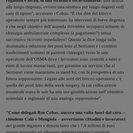
regionali e locali, di una struttura socio-sanitaria:
dall’acuzia
alla lungo degenza, ovvero una struttura per lungo degenti vedi
casa di riposo", accusano i Cobas. "E che dire del blocco
operatorio sempre più interessato da interventi di breve degenza
e che negli obiettivi dell’azienda dovrebbe occuparsi soltanto di
chirurgia ambulatoriale complessa (a pagamento?) senza
successivo ricovero ospedaliero? Questo la dice lunga sulla
drammatica riduzione dei posti letto al Serristori e i continui
trasferimenti notturni di pazienti chirurgici verso le sale
operatorie dell’OSMA dove i lavoratori sono costretti a turni e
ritmi di lavoro massacranti, per garantire un servizio che al
Serristori viene mantenuto in stand by, con la prospettiva di una
futura soppressione. Legato alle sorti del blocco operatorio c’è
quella dei posti letto della week surgery, la cui collocazione
innaturale sopra le sale ha una sua giustificazione nell’obiettivo
aziendale e regionale di una analoga soppressione".
"Come delegati Rsu Cobas, ancora una volta fuori dal coro –
chiudono Calò e Mangiola – avvertiamo cittadini e lavoratori
del grande inganno e denunciamo che i 7,8 milioni di euro
stanno servendo ad affossare definitivamente l’ospedale