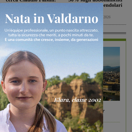
per molti anni ha vissuto
di ottobre dei pendolari
a San Giovanni
toscani
Cronaca
10 Agosto 2026
Cronaca
10 Agosto 2026
In Vetrina
In vetrina
6 Agosto 2026
Gita di famiglia a Firenze: 5 idee per far
divertire i tuoi figli