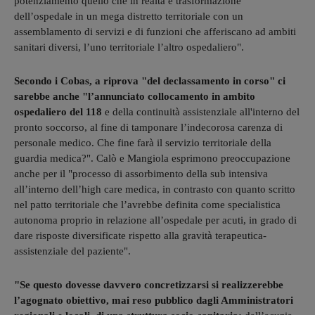
potenziamento quello che in realtà è trasformazione
dell’ospedale in un mega distretto territoriale con un
assemblamento di servizi e di funzioni che afferiscano ad ambiti
sanitari diversi, l’uno territoriale l’altro ospedaliero".
Secondo i Cobas, a riprova "del declassamento in corso" ci
sarebbe anche "l’annunciato collocamento in ambito
ospedaliero del 118
e della continuità assistenziale all'interno del
pronto soccorso, al fine di tamponare l’indecorosa carenza di
personale medico. Che fine farà il servizio territoriale della
guardia medica?". Calò e Mangiola esprimono preoccupazione
anche per il "processo di assorbimento della sub intensiva
all’interno dell’high care medica, in contrasto con quanto scritto
nel patto territoriale che l’avrebbe definita come specialistica
autonoma proprio in relazione all’ospedale per acuti, in grado di
dare risposte diversificate rispetto alla gravità terapeutica-
assistenziale del paziente".
"Se questo dovesse davvero concretizzarsi si realizzerebbe
l’agognato obiettivo, mai reso pubblico dagli Amministratori