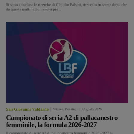
Si sono concluse le ricerche di Claudio Falsini, ritrovato in serata dopo che
da questa mattina non aveva più...
San Giovanni Valdarno
Michele Bossini
-
10 Agosto 2026
Campionato di seria A2 di pallacanestro
femminile, la formula 2026-2027
Il campionato di serie A2 di pallacanestro femminile 2026-2027 si