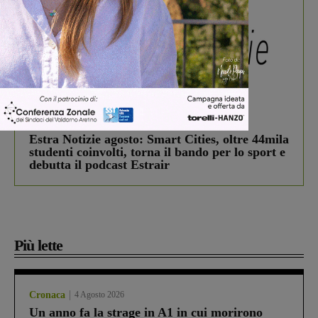
In vetrina
3 Agosto 2026
Estra Notizie agosto: Smart Cities, oltre 44mila
studenti coinvolti, torna il bando per lo sport e
debutta il podcast Estrair
Più lette
Cronaca
4 Agosto 2026
Un anno fa la strage in A1 in cui morirono