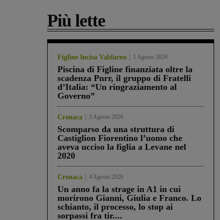
Più lette
Figline Incisa Valdarno
1 Agosto 2026
Piscina di Figline finanziata oltre la
scadenza Pnrr, il gruppo di Fratelli
d’Italia: “Un ringraziamento al
Governo”
Cronaca
3 Agosto 2026
Scomparso da una struttura di
Castiglion Fiorentino l’uomo che
aveva ucciso la figlia a Levane nel
2020
Cronaca
4 Agosto 2026
Un anno fa la strage in A1 in cui
morirono Gianni, Giulia e Franco. Lo
schianto, il processo, lo stop ai
sorpassi fra tir....