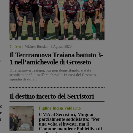
Calcio
Michele Bossini
-
8 Agosto 2026
Il Terrranuova Traiana battuto 3-
o
1 nell’amichevole di Grosseto
Il Terranuova Traiana, pur non demeritando, è stata
sconfitto per 3-1 nell'amichevole in casa del Grosseto,
squadra di serie...
Il destino incerto del Serristori
mo
Figline Incisa Valdarno
te
CMA al Serristori, Mugnai
i
parzialmente soddisfatta: “Per
una volta si investe, ma il
Comune mantiene l’obiettivo di