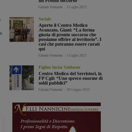
un Pronto soccorso”
Glenda Venturini
-
3 Luglio 2023
Sociale
e
Aperto il Centro Medico
Avanzato, Giani: “La forma
a
giusta di pronto soccorso che
possiamo offrire al territorio”. I
casi che potranno essere curati
qui
Glenda Venturini
-
3 Luglio 2023
Figline Incisa Valdarno
Centro Medico del Serristori, la
FP Cgil: “Uno spreco enorme di
soldi pubblici”
Glenda Venturini
-
30 Giugno 2023