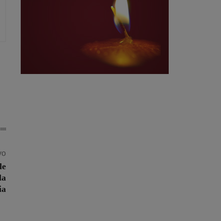
vo
le
la
ia