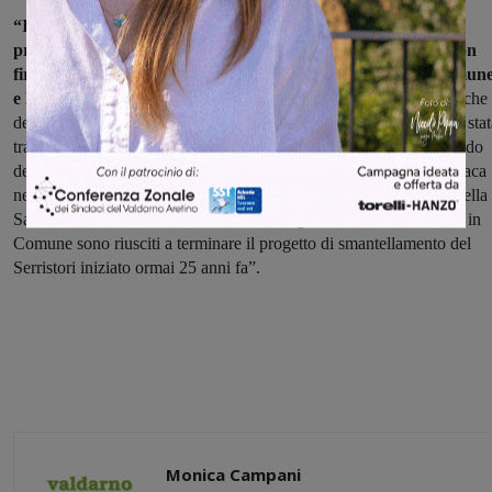
“Inoltre quando il consigliere capogruppo di FdI Arcamone
presentó la mozione in Consiglio comunale per chiedere di non
firmare la trasformazione del PS, il PD, Azione, Italia in Comun
e la stessa Sindaca votarono contro
. In ogni caso comunque anche
del Punto di Primo Soccorso promesso per inizio ottobre non vi è stat
traccia. Ricordiamo infine che nei fondi del PNRR non c’e un soldo
destinato al Serristori, a differenza di quanto dichiarato dalla Sindaca
nei mesi estivi mentre questi sono invece destinati per una Casa della
Salute. In conclusione, finalmente, il PD grazie ad Azione e Italia in
Comune sono riusciti a terminare il progetto di smantellamento del
Serristori iniziato ormai 25 anni fa”.
Monica Campani