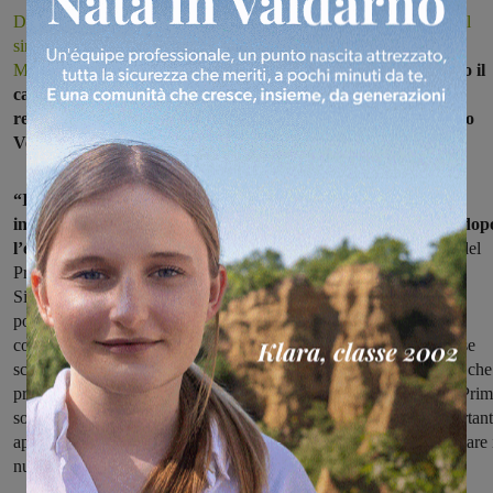
Dopo l’incontro con l’Azienda sanitaria e la presa di posizione del
sindaco di Figline Incisa Giulia Mugnai e dell’assessore Arianna
Martini
, sulla questione Serristori e Pronto soccorso
intervengono il
capogruppo di Fratelli d’Italia, Giorgia Arcamone, ed i
responsabili di Figline Incisa e del Valdarno fiorentino, Enrico
Venturi e Valentina Trambusti.
“Il Sindaco e l’Assessore alla Sanità certificano la loro
inadeguatezza politica tornando nuovamente ‘a mani vuote’ dop
l’ennesima riunione con la ASL.
Dopo un anno dalla chiusura del
Pronto Soccorso riteniamo infatti la presa di posizione politica del
Sindaco e dell’Assessore assolutamente tardiva e sopratutto
politicamente inaccettabile e non credibile. Inaccettabile perché si
continua a puntare il dito contro l’ASL quando questa attua precise
scelte politiche decise dall’assessore regionale alla Sanità Bezzini che
propose proprio il declassamento da Pronto Soccorso a Punto di Pri
soccorso. Declassamento che il Sindaco giudicò come una ‘importan
apertura’ tanto che gli ex raspiniani dovettero pregarla di non firmare 
nuovi accordi di rilancio del Serristori dove era previsto”.