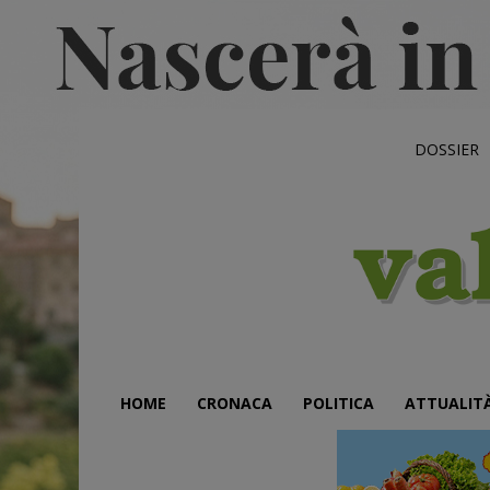
DOSSIER
HOME
CRONACA
POLITICA
ATTUALIT