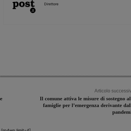
Direttore
Share
Articolo successi
he
Il comune attiva le misure di sostegno al
famiglie per l’emergenza derivante dal
pandem
[rp4wp limit=4]