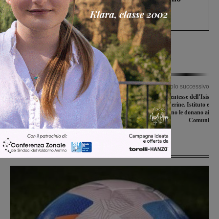
Gianni, Giulia e Franco. Lo schianto, il
processo, lo stop ai sorpassi fra tir....
Articolo precedente
Articolo successivo
Furti in abitazione: i carabinieri
Covid-19, studentesse dell’Isis
denunciano due persone
realizzano 5.000 mascherine. Istituto e
Rotary club Valdarno le donano ai
Comuni
Ultime Notizie