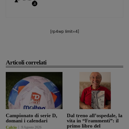
[rp4wp limit=4]
Articoli correlati
Campionato di serie D,
Dal treno all’ospedale, la
domani i calendari
vita in “Frammenti”: il
primo libro del
Calcio
9 Agosto 2026