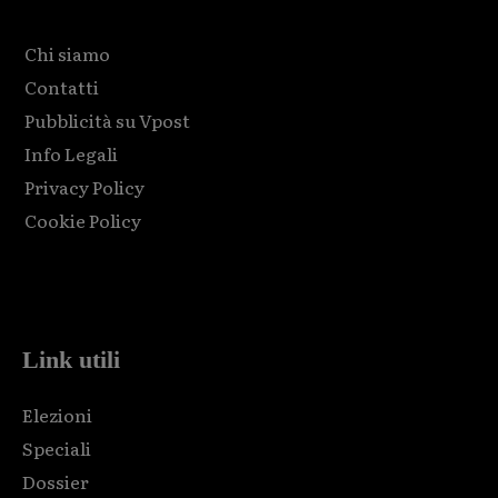
Chi siamo
Contatti
Pubblicità su Vpost
Info Legali
Privacy Policy
Cookie Policy
Html code here! Replace this with any non empty raw html
code and that's it.
Link utili
Elezioni
Speciali
Dossier