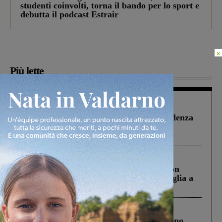
studenti coinvolti, torna il bando per lo sport e
debutta il podcast Estrair
×
Più lette
Figline Incisa Valdarno
1 Agosto 2026
Piscina di Figline finanziata oltre la scadenza
Pnrr, il gruppo di Fratelli d’Italia: “Un
ringraziamento al Governo”
Cronaca
3 Agosto 2026
Scomparso da una struttura di Castiglion
Fiorentino l’uomo che aveva ucciso la figlia a
Levane nel 2020
Cronaca
4 Agosto 2026
Un anno fa la strage in A1 in cui morirono