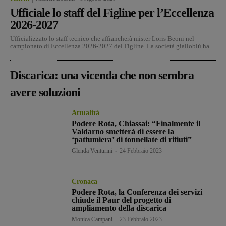
Ufficiale lo staff del Figline per l’Eccellenza
2026-2027
Ufficializzato lo staff tecnico che affiancherà mister Loris Beoni nel
campionato di Eccellenza 2026-2027 del Figline. La società gialloblù ha...
Discarica: una vicenda che non sembra
avere soluzioni
Attualità
Podere Rota, Chiassai: “Finalmente il
Valdarno smetterà di essere la
‘pattumiera’ di tonnellate di rifiuti”
Glenda Venturini
-
24 Febbraio 2023
Cronaca
Podere Rota, la Conferenza dei servizi
chiude il Paur del progetto di
ampliamento della discarica
Monica Campani
-
23 Febbraio 2023