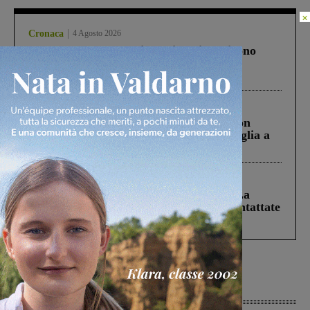
×
Cronaca
4 Agosto 2026
Un anno fa la strage in A1 in cui morirono
Gianni, Giulia e Franco. Lo schianto, il
processo, lo stop ai sorpassi fra tir....
Cronaca
3 Agosto 2026
Scomparso da una struttura di Castiglion
Fiorentino l’uomo che aveva ucciso la figlia a
Levane nel 2020
Cronaca
5 Agosto 2026
Continuano le ricerche di Miah Billal. La
Prefettura: “In caso di avvistamento contattate
il 112”