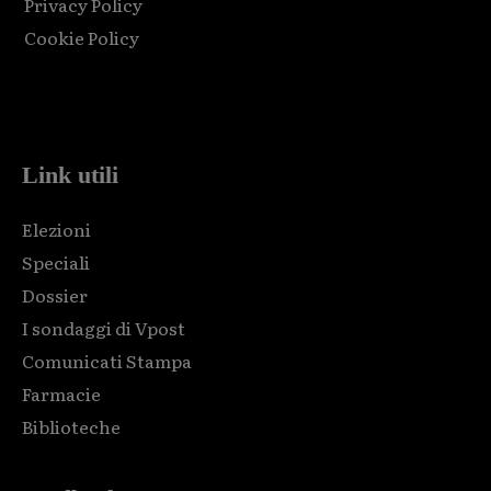
Privacy Policy
Cookie Policy
Html code here! Replace this with any non empty raw html
code and that's it.
Link utili
Elezioni
Speciali
Dossier
I sondaggi di Vpost
Comunicati Stampa
Farmacie
Biblioteche