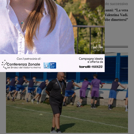
Articolo precedente
Articolo successivo
Subbuglio nel Pd di Rignano. Dopo la
Cresce San Giovanni: “La vera
bufera interviene Lorenzini: “Provo
censura l’ha fatta Valentina Vadi.
disagio e imbarazzo per la situazione
Dovrebbe dimettersi”
del partito”
Ultime Notizie