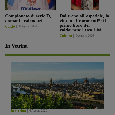
Campionato di serie D,
Dal treno all’ospedale, la
domani i calendari
vita in “Frammenti”: il
primo libro del
Calcio
9 Agosto 2026
valdarnese Luca Livi
Cultura
9 Agosto 2026
In Vetrina
In vetrina
6 Agosto 2026