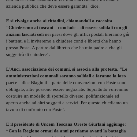
azienda pubblica che deve essere garantita" dice.
E si rivolge anche ai cittadini, chiamandoli a raccolta.
"Chiederemo ai toscani – conclude – di essere solidali con gli
anziani lasciati soli
nei paesi dove gli uffici postali tireranno giù
i battenti e li inviteremo a chiudere conti e libretti che hanno
presso Poste. A partire dal libretto che ha mio padre e che gli
suggerirò di chiudere".
L'Anci, associazione dei comuni, si associa alla protesta. "Le
amministrazioni comunali saranno solidali e faranno la loro
parte
– dice Biagiotti – parte delle convenzioni con Poste sono
obbligate, altre possono essere negoziate. Soprattutto vorremmo
costruire un modello di sportello diverso, polifunzionale ed
aperto anche ad altri soggetti e servizi. Per questo chiediamo un
tavolo di confronto con Poste".
E il presidente di Uncem Toscana Oreste Giurlani aggiunge:
“Con la Regione ormai da anni portiamo avanti la battaglia