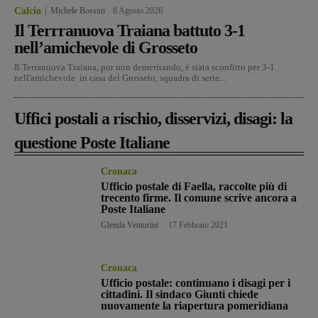
Calcio
Michele Bossini
-
8 Agosto 2026
Il Terrranuova Traiana battuto 3-1
nell’amichevole di Grosseto
Il Terranuova Traiana, pur non demeritando, è stata sconfitto per 3-1
nell'amichevole in casa del Grosseto, squadra di serie...
Uffici postali a rischio, disservizi, disagi: la
questione Poste Italiane
Cronaca
Ufficio postale di Faella, raccolte più di
trecento firme. Il comune scrive ancora a
Poste Italiane
Glenda Venturini
-
17 Febbraio 2021
Cronaca
Ufficio postale: continuano i disagi per i
cittadini. Il sindaco Giunti chiede
nuovamente la riapertura pomeridiana