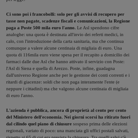
Ci sono poi i francobolli: solo per gli avvisi di recupero per
tasse non pagate, scadenze fiscali e comunicazioni, la Regione
paga a Poste 500 mila euro l'anno.
Le Asl spendono cifre
analoghe: una quota è destinata all'invio dei referti medici, in
calo, con l'introduzione della carta sanitaria, ma che continua
comunque a valere alcune centinaia di migliaia di euro. Una
quota di 116mila euro viene spesa per il recapito a domicilio dei
farmaci dalle due Asl che hanno attivato il servizio con Poste:
l'Asl di Siena e quella di Arezzo. Poste, infine, guadagna
dall'universo Regione anche per le gestione dei conti correnti e i
ritardi di giacenze: soldi che non paga interamente l'ente (e
neppure i cittadini) ma che valgono alcune centinaia di migliaia
di euro l'anno.
L'azienda è pubblica, ancora di proprietà al cento per cento
del Ministero dell'economia. Nei giorni scorsi ha ritirato fuori
dal cilindo quel piano di chiusure
sospeso prima delle elezioni
regionali, variato di poco: una manciata gli uffici postali salvati,
rispetto ai 65 di cui era prevista la chiusura. Tra quelli salvi c'è