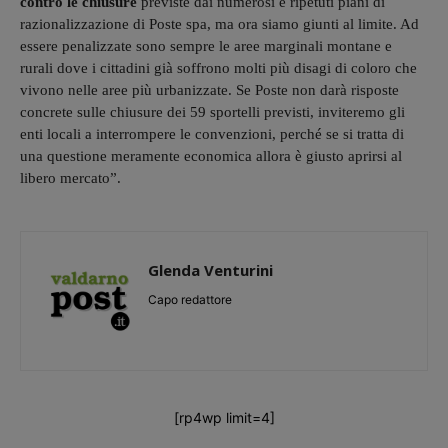
contro le chiusure
previste dai numerosi e ripetuti piani di
razionalizzazione di Poste spa, ma ora siamo giunti al limite. Ad
essere penalizzate sono sempre le aree marginali montane e
rurali dove i cittadini già soffrono molti più disagi di coloro che
vivono nelle aree più urbanizzate. Se Poste non darà risposte
concrete sulle chiusure dei 59 sportelli previsti, inviteremo gli
enti locali a interrompere le convenzioni, perché se si tratta di
una questione meramente economica allora è giusto aprirsi al
libero mercato”.
Glenda Venturini
Capo redattore
[rp4wp limit=4]