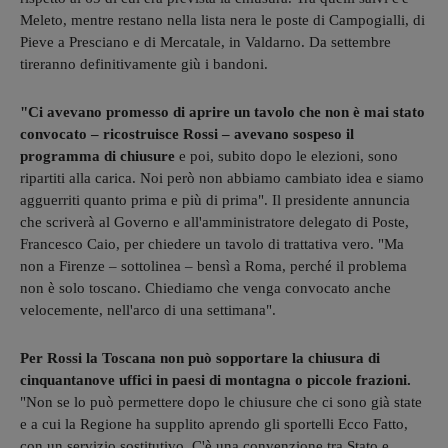
Meleto, mentre restano nella lista nera le poste di Campogialli, di
Pieve a Presciano e di Mercatale, in Valdarno. Da settembre
tireranno definitivamente giù i bandoni.
"Ci avevano promesso di aprire un tavolo che non è mai stato
convocato – ricostruisce Rossi – avevano sospeso il
programma di chiusure
e poi, subito dopo le elezioni, sono
ripartiti alla carica. Noi però non abbiamo cambiato idea e siamo
agguerriti quanto prima e più di prima". Il presidente annuncia
che scriverà al Governo e all'amministratore delegato di Poste,
Francesco Caio, per chiedere un tavolo di trattativa vero. "Ma
non a Firenze – sottolinea – bensì a Roma, perché il problema
non è solo toscano. Chiediamo che venga convocato anche
velocemente, nell'arco di una settimana".
Per Rossi la Toscana non può sopportare la chiusura di
cinquantanove uffici in paesi di montagna o piccole frazioni.
"Non se lo può permettere dopo le chiusure che ci sono già state
e a cui la Regione ha supplito aprendo gli sportelli Ecco Fatto,
con un servizio sostitutivo. C'è una convenzione tra Stato e