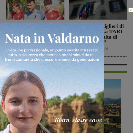
×
Il Montevarchi affronta
Reggello, i consiglieri di
in amichevole l’Ancona
opposizione: “La TARI
2026 resta più alta di
Calcio
8 Agosto 2026
quella del 2022”
Politica
8 Agosto 2026
In Vetrina