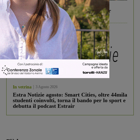
In vetrina
6 Agosto 2026
Gita di famiglia a Firenze: 5 idee per far
divertire i tuoi figli
In vetrina
3 Agosto 2026
Estra Notizie agosto: Smart Cities, oltre 44mila
studenti coinvolti, torna il bando per lo sport e
debutta il podcast Estrair