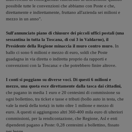
possibile tutte le convenzioni che abbiamo con Poste e che,
direttamente e indirettamente, fruttano all'azienda sei milioni e
mezzo in un anno".
Sull'annunciato piano di chiusure dei piccoli uffici postali (una
sessantina in tutta la Toscana, di cui 3 in Valdarno), il
Presidente della Regione minaccia il muro contro muro.
In
ballo ci sono 6 milioni e mezzo di euro, soldi che Poste
guadagna in via diretta o indiretta proprio da rapporti e
convenzioni con la Toscana: e che potrebbero finire altrove.
I conti si poggiano su diverse voci. Di questi 6 milioni e
mezzo, una quota esce direttamente dalla tasca dai cittadini,
che pagano in media 1 euro e 20 centesimi di commissione su
ogni bollettino, tra ticket e tasse e tributi (bollo auto in testa, che
vale la metà della torta): in tutto oltre 1 milione e mezzo di
euro. A questi si aggiungono altri 360-400 mila euro di ulteriori
commissioni, per la rendicontazione, che Regione, Asl e enti
dipendenti pagano a Poste: 0,28 centesimi a bollettino, fissato
per legge.