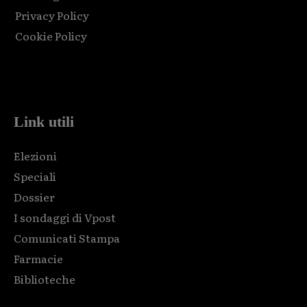
Privacy Policy
Cookie Policy
Html code here! Replace this with any non empty raw html
code and that's it.
Link utili
Elezioni
Speciali
Dossier
I sondaggi di Vpost
Comunicati Stampa
Farmacie
Biblioteche