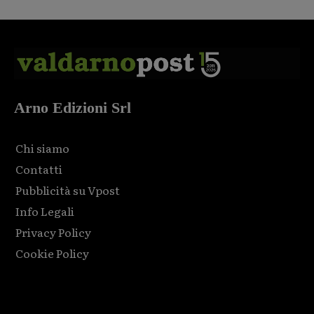
Arno Edizioni Srl
Chi siamo
Contatti
Pubblicità su Vpost
Info Legali
Privacy Policy
Cookie Policy
Html code here! Replace this with any non empty raw html
code and that's it.