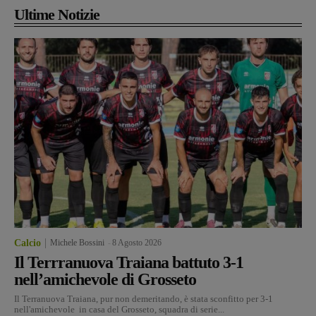
Ultime Notizie
Calcio
Michele Bossini
-
8 Agosto 2026
Il Terrranuova Traiana battuto 3-1
nell’amichevole di Grosseto
Il Terranuova Traiana, pur non demeritando, è stata sconfitto per 3-1
nell'amichevole in casa del Grosseto, squadra di serie...