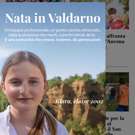
Il Terrranuova Traiana
Il Montevarchi affronta
battuto 3-1
in amichevole l’Ancona
nell’amichevole di
Calcio
8 Agosto 2026
Grosseto
Calcio
8 Agosto 2026
Reggello, i consiglieri di
Prima stagionale per la
opposizione: “La TARI
Sangiovannese, al
2026 resta più alta di
“Fedini” arriva il San
quella del 2022”
Donato Tavarnelle