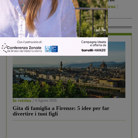
Politica
8 Agosto 2026
San Giovanni Valdarno
8 Agosto 2026
In Vetrina
In vetrina
6 Agosto 2026
Gita di famiglia a Firenze: 5 idee per far
divertire i tuoi figli