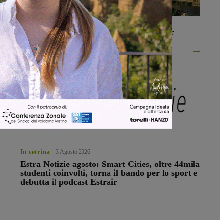
In vetrina
6 Agosto 2026
Gita di famiglia a Firenze: 5 idee per far
divertire i tuoi figli
In vetrina
3 Agosto 2026
Estra Notizie agosto: Smart Cities, oltre 44mila
studenti coinvolti, torna il bando per lo sport e
debutta il podcast Estrair