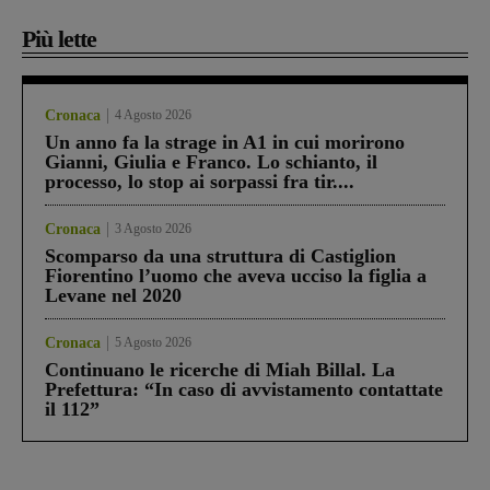
Più lette
Cronaca
4 Agosto 2026
Un anno fa la strage in A1 in cui morirono
Gianni, Giulia e Franco. Lo schianto, il
processo, lo stop ai sorpassi fra tir....
Cronaca
3 Agosto 2026
Scomparso da una struttura di Castiglion
Fiorentino l’uomo che aveva ucciso la figlia a
Levane nel 2020
Cronaca
5 Agosto 2026
Continuano le ricerche di Miah Billal. La
Prefettura: “In caso di avvistamento contattate
il 112”