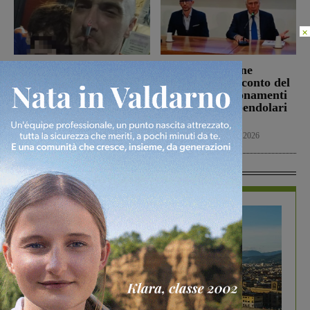
×
Scomparso da
Treni, la Regione
Carmignano Seano, si
annuncia uno sconto del
cerca Claudio Falsini:
50% sugli abbonamenti
per molti anni ha vissuto
di ottobre dei pendolari
a San Giovanni
toscani
Cronaca
10 Agosto 2026
Cronaca
10 Agosto 2026
In Vetrina