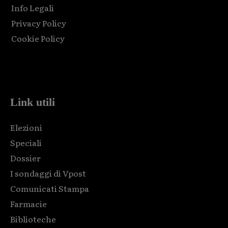
Info Legali
Privacy Policy
Cookie Policy
Html code here! Replace this with any non empty raw html
code and that's it.
Link utili
Elezioni
Speciali
Dossier
I sondaggi di Vpost
Comunicati Stampa
Farmacie
Biblioteche