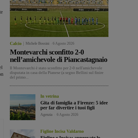
te
Calcio
Michele Bossini
-
6 Agosto 2026
Montevarchi sconfitto 2-0
nell’amichevole di Piancastagnaio
el
Il Montevarchi è stato sconfitto per 2-0 nell'amichevole
disputata in casa della Pianese (a segno Bellini sul finire
on
del primo...
In vetrina
Gita di famiglia a Firenze: 5 idee
per far divertire i tuoi figli
Agenzia
-
6 Agosto 2026
Figline Incisa Valdarno
Figline e Incisa: approvate le