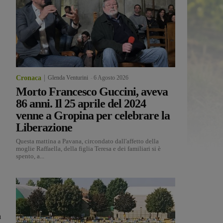
Cronaca
Glenda Venturini
-
6 Agosto 2026
Morto Francesco Guccini, aveva
86 anni. Il 25 aprile del 2024
venne a Gropina per celebrare la
Liberazione
Questa mattina a Pavana, circondato dall'affetto della
moglie Raffaella, della figlia Teresa e dei familiari si è
spento, a...
a