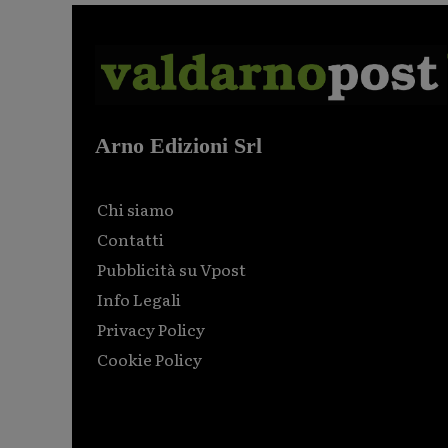
Arno Edizioni Srl
Chi siamo
Contatti
Pubblicità su Vpost
Info Legali
Privacy Policy
Cookie Policy
Html code here! Replace this with any non empty raw
html code and that's it.