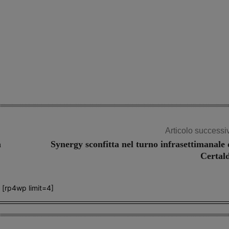
Articolo successi
a
Synergy sconfitta nel turno infrasettimanale 
Certal
[rp4wp limit=4]