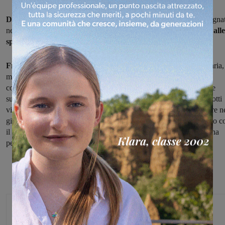
Due vittorie, un pareggio e due sconfitte
per le valdarnesi impegna
nei campionati allievi e giovanissimi regionali
nel fine settimana alle
spalle.
Fra gli allievi
la Sangiovannese è stata sconfitta 3-0 dal Santa Maria,
mentre il Montevarchi
ha battuto in trasferta 1-3 il Montelupo,
confermandosi al primo posto con un margine più che rassicurante
sull'Affrico, che occupa la seconda piazza.
Fra gli allievi B
aquilotti
vittoriosi con il minimo scarto in casa della Cattolica Virtus, mentre n
girone elite dei
giovanissimi regionali
i rossoblù hanno pareggiato c
il Floria. Nella stessa categoria, ma nel girone C, l'Arno Laterina ha
perso in casa 0-3 con il San Donato.
Michele Bossini