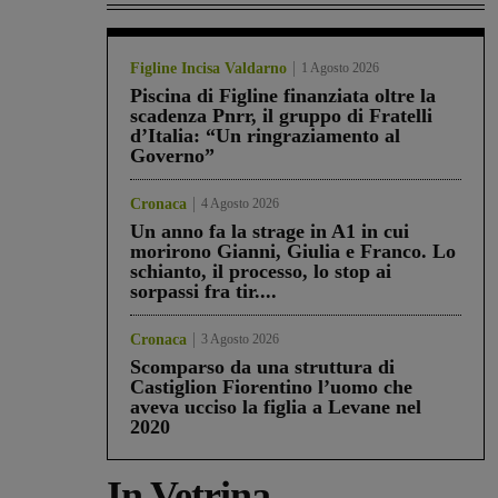
Figline Incisa Valdarno
1 Agosto 2026
Piscina di Figline finanziata oltre la
scadenza Pnrr, il gruppo di Fratelli
d’Italia: “Un ringraziamento al
Governo”
Cronaca
4 Agosto 2026
Un anno fa la strage in A1 in cui
morirono Gianni, Giulia e Franco. Lo
schianto, il processo, lo stop ai
sorpassi fra tir....
Cronaca
3 Agosto 2026
Scomparso da una struttura di
Castiglion Fiorentino l’uomo che
aveva ucciso la figlia a Levane nel
2020
In Vetrina