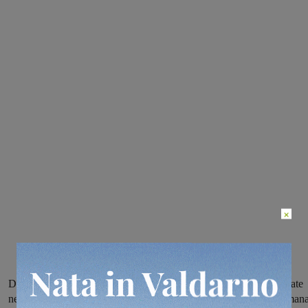
×
Due vittorie, un pareggio e due sconfitte per le valdarnesi impegnate
nei campionati allievi e giovanissimi regionali lo scorso fine settiman