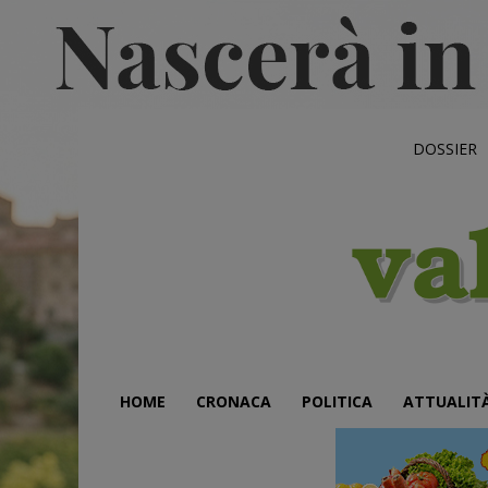
DOSSIER
HOME
CRONACA
POLITICA
ATTUALIT