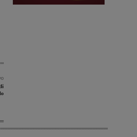
vo
di
do