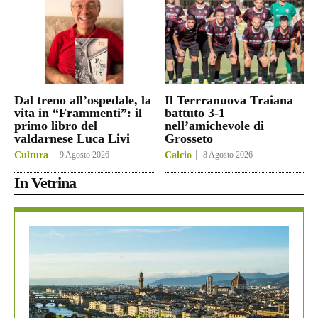
Dal treno all’ospedale, la
Il Terrranuova Traiana
vita in “Frammenti”: il
battuto 3-1
primo libro del
nell’amichevole di
valdarnese Luca Livi
Grosseto
Cultura
9 Agosto 2026
Calcio
8 Agosto 2026
In Vetrina