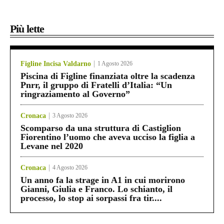
Più lette
Figline Incisa Valdarno
1 Agosto 2026
Piscina di Figline finanziata oltre la scadenza
Pnrr, il gruppo di Fratelli d’Italia: “Un
ringraziamento al Governo”
Cronaca
3 Agosto 2026
Scomparso da una struttura di Castiglion
Fiorentino l’uomo che aveva ucciso la figlia a
Levane nel 2020
Cronaca
4 Agosto 2026
Un anno fa la strage in A1 in cui morirono
Gianni, Giulia e Franco. Lo schianto, il
processo, lo stop ai sorpassi fra tir....