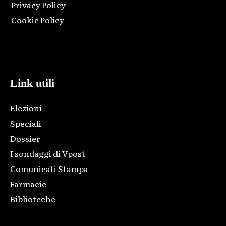
Privacy Policy
Cookie Policy
Html code here! Replace this with any non empty raw html
code and that's it.
Link utili
Elezioni
Speciali
Dossier
I sondaggi di Vpost
Comunicati Stampa
Farmacie
Biblioteche