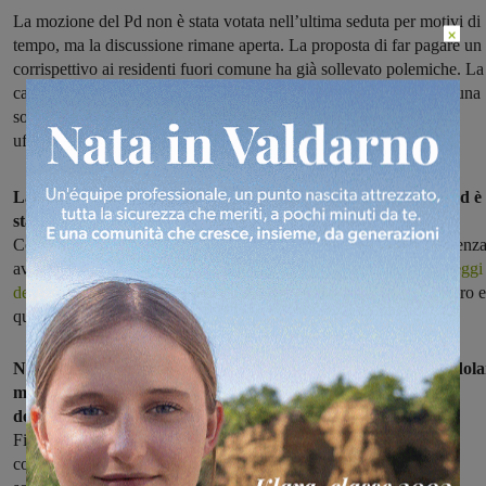
La mozione del Pd non è stata votata nell’ultima seduta per motivi di
×
tempo, ma la discussione rimane aperta. La proposta di far pagare un
corrispettivo ai residenti fuori comune ha già sollevato polemiche. La
capogruppo Farini ribadisce: “Il problema esiste, occorre trovare una
soluzione”. E il portavoce del Comitato, Da Re, ha chiesto
ufficialmente una audizione alla Commissione competente
La discussione della mozione presentata dalla maggioranza Pd è
stata rimandata alla prossima seduta consiliare
, visto che il
Consiglio comunale di Figline e Incisa si è chiuso a mezzanotte senz
aver concluso tutto l'Ordine del giorno: ma
il problema dei parcheggi
della stazione ferroviaria,
quello di piazzale Caduti di Pian d'Albero e
quello di piazza della Libertà, rimane al centro dell'attenzione.
Nei giorni scorsi il dibattito si è animato soprattutto fra i pendola
membri del Comitato, che hanno storto il naso all'ipotesi
dell'introduzione di forme di pagamento
per i non residenti di
Figline e Incisa: era una delle ipotesi prospettate nella mozione, e
comunque presentate come "da valutare". Perché il problema,