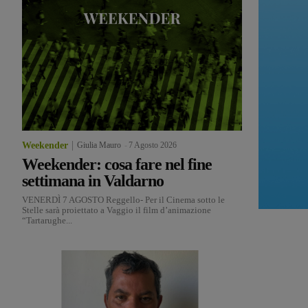
Weekender
Giulia Mauro
-
7 Agosto 2026
Weekender: cosa fare nel fine
settimana in Valdarno
VENERDÌ 7 AGOSTO Reggello- Per il Cinema sotto le
Stelle sarà proiettato a Vaggio il film d’animazione
“Tartarughe...