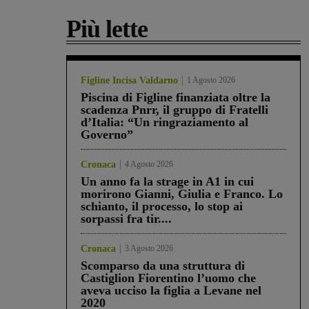
Più lette
Figline Incisa Valdarno
1 Agosto 2026
Piscina di Figline finanziata oltre la
scadenza Pnrr, il gruppo di Fratelli
d’Italia: “Un ringraziamento al
Governo”
Cronaca
4 Agosto 2026
Un anno fa la strage in A1 in cui
morirono Gianni, Giulia e Franco. Lo
schianto, il processo, lo stop ai
sorpassi fra tir....
Cronaca
3 Agosto 2026
Scomparso da una struttura di
Castiglion Fiorentino l’uomo che
aveva ucciso la figlia a Levane nel
2020