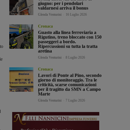
giugno: per i pendolari
valdarnesi arriva il bonus
Glenda Venturini
-
16 Luglio 2026
Cronaca
Guasto alla linea ferroviaria a
Rigutino, treno bloccato con 150
passeggeri a bordo.
to
Ripercussioni su tutta la tratta
aretina
Glenda Venturini
-
8 Luglio 2026
le
Cronaca
Lavori di Ponte al Pino, secondo
giorno di monitoraggio. Tra le
criticità, scarse comunicazioni
per il tragitto da SMN a Campo
Marte
Glenda Venturini
-
7 Luglio 2026
l