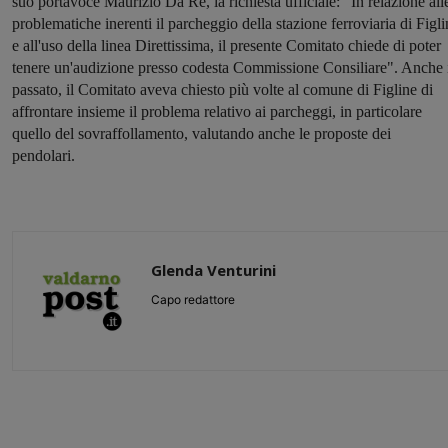
suo portavoce Maurizio Da Re, la richiesta ufficiale: "In relazione all
problematiche inerenti il parcheggio della stazione ferroviaria di Figli
e all'uso della linea Direttissima, il presente Comitato chiede di poter
tenere un'audizione presso codesta Commissione Consiliare". Anche 
passato, il Comitato aveva chiesto più volte al comune di Figline di
affrontare insieme il problema relativo ai parcheggi, in particolare
quello del sovraffollamento, valutando anche le proposte dei
pendolari.
Glenda Venturini
Capo redattore
Share