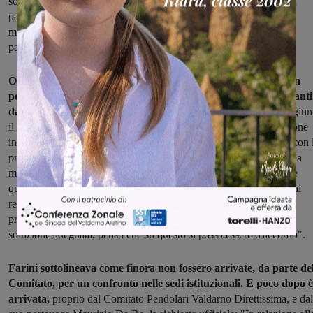
sottolineava il documento, è di un sovraffollamento costante di un
parcheggio che serve a residenti di tutto il Valdarno, ma sulla cui
manutenzione e gestione si impegna soltanto (economicamente
parlando) il comune di Figline e Incisa.
Oggi la capogruppo Pd, Francesca Farini, lo ha ribadito in un
post su facebook. "Vorrei far presente che la questione va avanti
da anni
senza essere riusciti a trovare una soluzione adeguata, è giun
il momento di fare una scelta. Basta rinvii. I parcheggi della stazione
insistono sul territorio di Figline e Incisa, i quali cittadini pagano con 
proprie tasse il mantenimento degli stessi anche se è risaputo che la
maggior parte delle auto provengono da altri comuni. Deve essere
quindi trovata una soluzione che garantisca la fruibilità di questo ai
residenti di Figline e Incisa. Si chiede all' Amministrazione di fare
proposte attuabili celermente per poter finalmente trovare una
soluzione adeguata, penso che su questo si possa essere d'accordo".
Farini sottolineava come finora non fossero arrivate, da parte de
Comitato, per un confronto nelle sedi istituzionali. E poco dopo è
arrivata,
proprio dal Comitato Pendolari Valdarno Direttissima, e dal