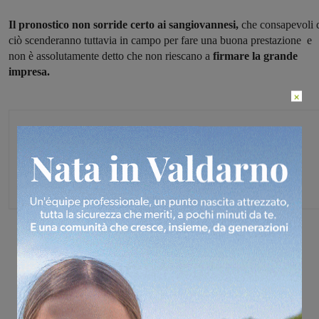
Il pronostico non sorride certo ai sangiovannesi,
che consapevoli 
ciò scenderanno tuttavia in campo per fare una buona prestazione e
non è assolutamente detto che non riescano a
firmare la grande
impresa.
×
Michele Bossini
Share