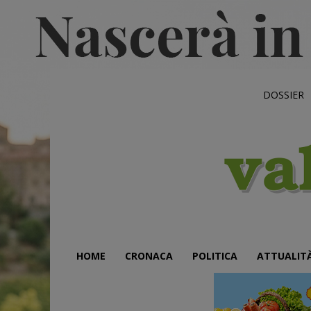
DOSSIER
HOME
CRONACA
POLITICA
ATTUALIT