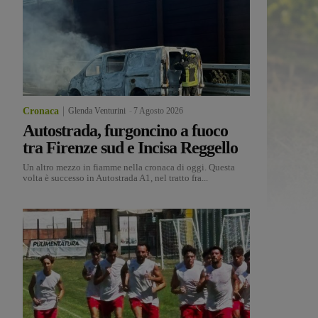
Cronaca
Glenda Venturini
-
7 Agosto 2026
Autostrada, furgoncino a fuoco
tra Firenze sud e Incisa Reggello
Un altro mezzo in fiamme nella cronaca di oggi. Questa
volta è successo in Autostrada A1, nel tratto fra...