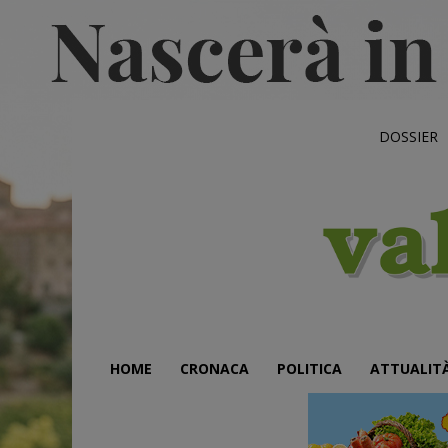
DOSSIER
HOME
CRONACA
POLITICA
ATTUALIT