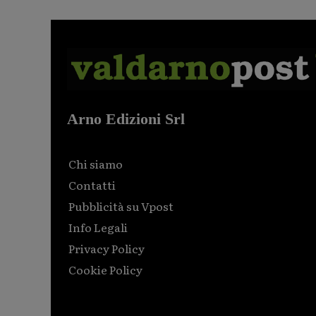
Arno Edizioni Srl
Chi siamo
Contatti
Pubblicità su Vpost
Info Legali
Privacy Policy
Cookie Policy
Html code here! Replace this with any non empty raw
html code and that's it.