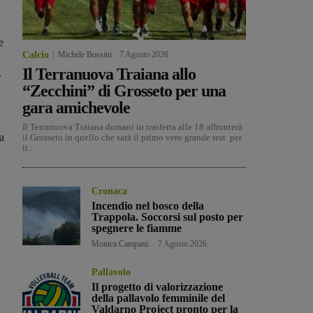
e
Calcio
Michele Bossini
-
7 Agosto 2026
Il Terranuova Traiana allo
.
“Zecchini” di Grosseto per una
gara amichevole
Il Terranuova Traiana domani in trasferta alle 18 affronterà
a
il Grosseto in quello che sarà il primo vero grande test per
ii...
Cronaca
Incendio nel bosco della
Trappola. Soccorsi sul posto per
spegnere le fiamme
Monica Campani
-
7 Agosto 2026
Pallavolo
Il progetto di valorizzazione
della pallavolo femminile del
Valdarno Project pronto per la