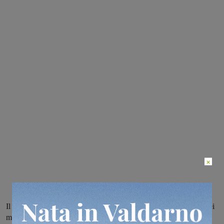
×
Il giovane cestista del Basket Terranuova parteciperà al raduno dei
migliori talenti del Centro-Sud in programma a Caserta dal 5 al 7