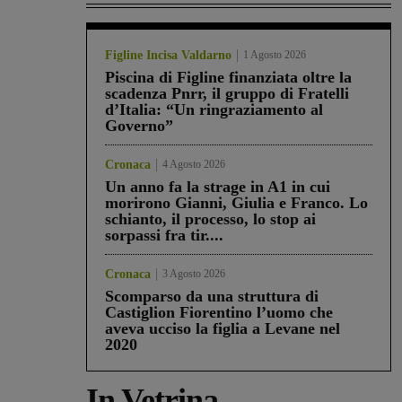
Figline Incisa Valdarno
1 Agosto 2026
Piscina di Figline finanziata oltre la
scadenza Pnrr, il gruppo di Fratelli
d’Italia: “Un ringraziamento al
Governo”
Cronaca
4 Agosto 2026
Un anno fa la strage in A1 in cui
morirono Gianni, Giulia e Franco. Lo
schianto, il processo, lo stop ai
sorpassi fra tir....
Cronaca
3 Agosto 2026
Scomparso da una struttura di
Castiglion Fiorentino l’uomo che
aveva ucciso la figlia a Levane nel
2020
In Vetrina