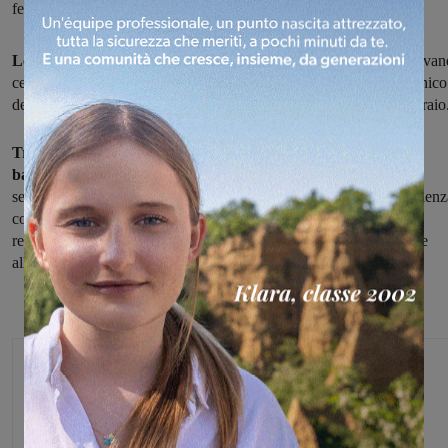
febbraio
Lorenzo Neri del Basket Terranuova si veste d'azzurro
: il giovan
cestista è stato infatti convocato al raduno di perfezionamento tecnico
della Nazionale Under 15 in programma a Caserta dal 5 al 7 febbraio
Tre giorni di allenamenti riservati a tutti i migliori talenti del
basket giovanile delle regioni del Centro-Sud e delle Isole
selezionati da coach Andrea Capobianco, tecnico di grande esperienz
con tanti anni da capo allenatore in Serie A alle spalle, da tempo
responsabile delle Nazionali giovanili e di recente nominato anche
allenatore della Nazionale femminile maggiore.
Redazione