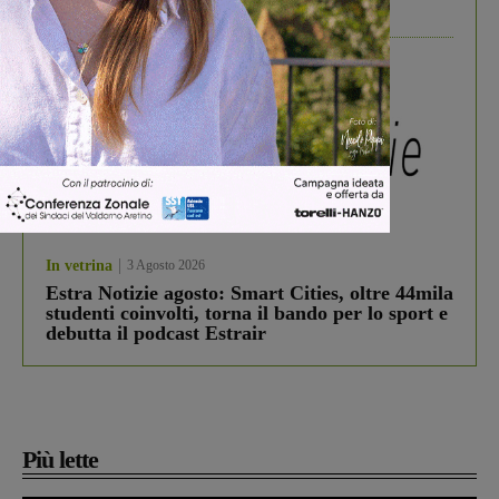
divertire i tuoi figli
In vetrina
3 Agosto 2026
Estra Notizie agosto: Smart Cities, oltre 44mila
studenti coinvolti, torna il bando per lo sport e
debutta il podcast Estrair
Più lette