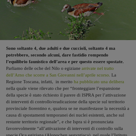
Sono soltanto 4, due adulti e due cuccioli, soltanto 4 ma
potrebbero, secondo alcuni, dare fastidio rompendo
l’equilibrio faunistico dell’area e per questo essere spostate.
Parliamo delle oche del Nilo o egiziane
arrivate nel tratto
dell’Arno che scorre a San Giovanni nell’aprile scorso.
La
Regione Toscana, infatti, in merito
ha pubblicato una delibera
nella quale viene rilevato che per “fronteggiare l’espansione
della specie è stato richiesto il parere di ISPRA per l’attivazione
di interventi di controllo/eradicazione della specie sul territorio
provinciale fiorentino e, qualora se ne manifestasse la necessità a
causa di spostamenti temporanei dei nuclei esistenti, anche sul
restante territorio regionale”, e che Ispra si è pronunciata
favorevolmente “all’attivazione di interventi di controllo sulla
specie Oca egiziana (Alopochen aegyptiaca), nel quale l’Istituto