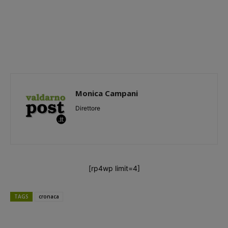
Monica Campani
Direttore
Karin Huphof, appassionata di fotografia, natura e ambiente.
[rp4wp limit=4]
TAGS
cronaca