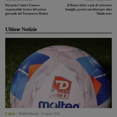
Riccardo Caimi è il nuovo
Il Bonus idrico a più di settecento
responsabile tecnico del settore
famiglie, pronti contributi per oltre
giovanile del Terranuova Basket
70mila euro
Ultime Notizie
Calcio
Michele Bossini
-
9 Agosto 2026