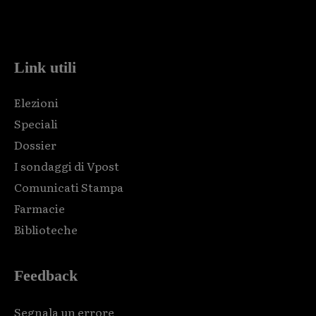
Html code here! Replace this with any non empty raw html
code and that's it.
Link utili
Elezioni
Speciali
Dossier
I sondaggi di Vpost
Comunicati Stampa
Farmacie
Biblioteche
Feedback
Segnala un errore