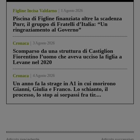
Figline Incisa Valdarno
1 Agosto 2026
Piscina di Figline finanziata oltre la scadenza
Pnrr, il gruppo di Fratelli d’Italia: “Un
ringraziamento al Governo”
Cronaca
3 Agosto 2026
Scomparso da una struttura di Castiglion
Fiorentino l’uomo che aveva ucciso la figlia a
Levane nel 2020
Cronaca
4 Agosto 2026
Un anno fa la strage in A1 in cui morirono
Gianni, Giulia e Franco. Lo schianto, il
processo, lo stop ai sorpassi fra tir....
Articolo precedente
Articolo successivo