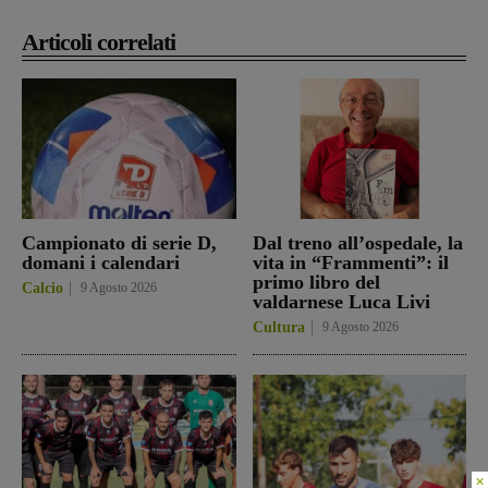
Articoli correlati
Karin Huphof, appassionata di fotografia, natura e ambiente.
Campionato di serie D,
Dal treno all’ospedale, la
domani i calendari
vita in “Frammenti”: il
primo libro del
Calcio
9 Agosto 2026
valdarnese Luca Livi
Cultura
9 Agosto 2026
×