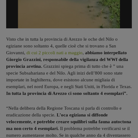
Visto che in tutta la provincia di Arezzo le oche del Nilo o
egiziane sono soltanto 4, quelle cioè che si trovano a San
Giovanni,
di cui 2 piccoli nati a maggio
,
abbiamo interpellato
Giorgio Grazzini, responsabile della vigilanza del WWf della
provincia aretina.
Grazzini spiega prima di tutto che è ” una
specie Subsahariana e del Nilo. Agli inizi dell’800 sono state
importate in Inghilterra, dove esistono alcune migliaia di
esemplari, nel nord Europa, e negli Stati Uniti, in Florida e Texas.
In tutta la provincia di Arezzo ci sono soltanto 4 esemplari”.
Karin Huphof, appassionata di fotografia, natura e ambiente.
“Nella delibera della Regione Toscana si parla di controllo e
eradicazione della specie.
L’oca egiziana si diffonde
velocemente, e potrebbe creare squilibri sulla fauna autoctona
ma non certo 4 esemplari.
Il problema potrebbe verificarsi se il
numero aumentasse molto. Se in qualche anno da 4 diventassero