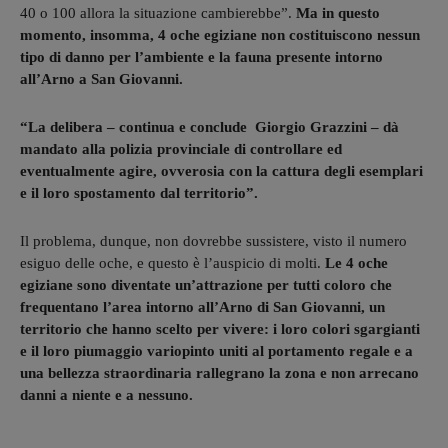
40 o 100 allora la situazione cambierebbe”.
Ma in questo
momento, insomma, 4 oche egiziane non costituiscono nessun
tipo di danno per l’ambiente e la fauna presente intorno
all’Arno a San Giovanni.
“La delibera – continua e conclude Giorgio Grazzini – dà
mandato alla polizia provinciale di controllare ed
Karin Huphof, appassionata di fotografia, natura e ambiente.
eventualmente agire, ovverosia con la cattura degli esemplari
e il loro spostamento dal territorio”.
Il problema, dunque, non dovrebbe sussistere, visto il numero
esiguo delle oche, e questo è l’auspicio di molti.
Le 4 oche
egiziane sono diventate un’attrazione per tutti coloro che
frequentano l’area intorno all’Arno di San Giovanni, un
territorio che hanno scelto per vivere: i loro colori sgargianti
e il loro piumaggio variopinto uniti al portamento regale e a
una bellezza straordinaria rallegrano la zona e non arrecano
danni a niente e a nessuno.
Karin Huphof, appassionata di fotografia, natura e ambiente.