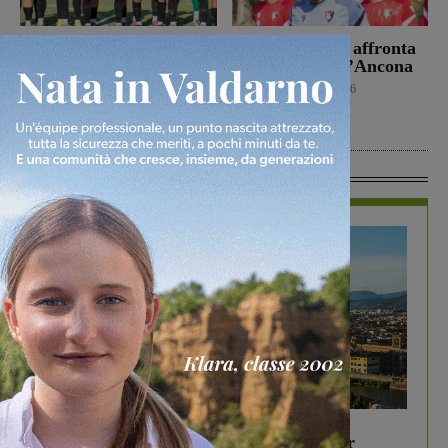
Il Terrranuova Traiana
Il Montevarchi affronta
battuto 3-1
in amichevole l’Ancona
nell’amichevole di
Calcio
8 Agosto 2026
Grosseto
Calcio
8 Agosto 2026
In Vetrina
In vetrina
6 Agosto 2026
Gita di famiglia a Firenze: 5 idee per far