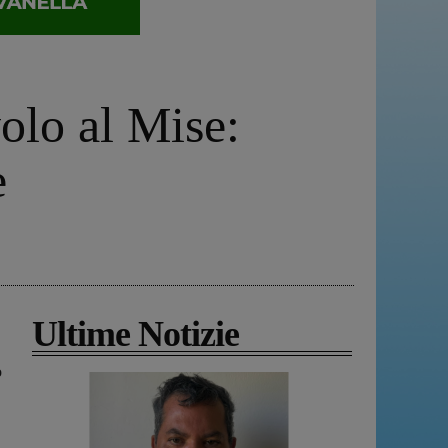
volo al Mise:
e
Ultime Notizie
o