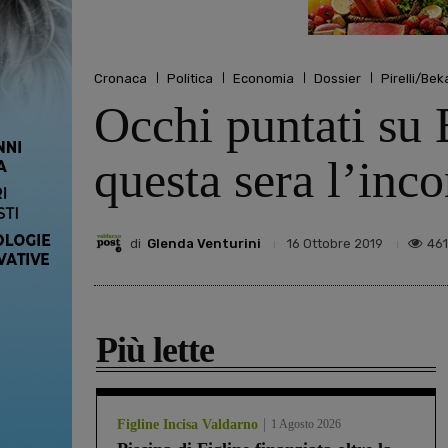
Cronaca
Politica
Economia
Dossier
Pirelli/Bek
Occhi puntati su B
questa sera l’inc
di
Glenda Venturini
461
16 Ottobre 2019
Più lette
Figline Incisa Valdarno
1 Agosto 2026