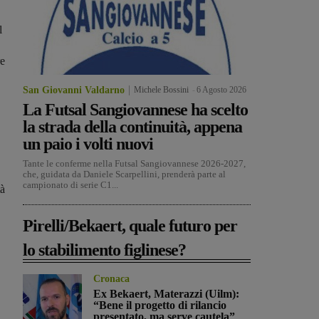
l
re
San Giovanni Valdarno
Michele Bossini
-
6 Agosto 2026
La Futsal Sangiovannese ha scelto
la strada della continuità, appena
un paio i volti nuovi
Tante le conferme nella Futsal Sangiovannese 2026-2027,
che, guidata da Daniele Scarpellini, prenderà parte al
campionato di serie C1...
tà
Pirelli/Bekaert, quale futuro per
lo stabilimento figlinese?
Cronaca
Ex Bekaert, Materazzi (Uilm):
“Bene il progetto di rilancio
presentato, ma serve cautela”