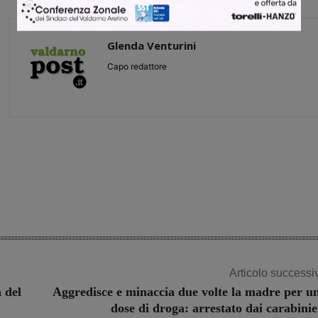
Glenda Venturini
Capo redattore
Share
Articolo successi
a del
Aggredisce e minaccia due volte la madre per u
dose di droga: arrestato dai carabinie