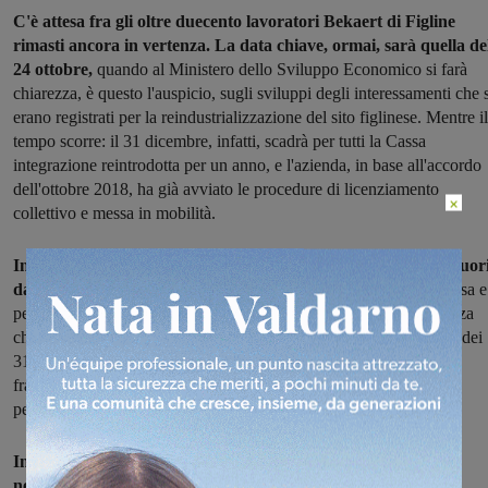
C'è attesa fra gli oltre duecento lavoratori Bekaert di Figline
rimasti ancora in vertenza. La data chiave, ormai, sarà quella de
24 ottobre,
quando al Ministero dello Sviluppo Economico si farà
chiarezza, è questo l'auspicio, sugli sviluppi degli interessamenti che 
erano registrati per la reindustrializzazione del sito figlinese. Mentre il
tempo scorre: il 31 dicembre, infatti, scadrà per tutti la Cassa
integrazione reintrodotta per un anno, e l'azienda, in base all'accordo
dell'ottobre 2018, ha già avviato le procedure di licenziamento
×
collettivo e messa in mobilità.
In questi giorni gruppi di lavoratori si sono ritrovati ancora fuor
dai cancelli della Bekaert.
Un modo per affrontare insieme l'attesa e
per mantenere sempre alta l'attenzione nei confronti di una vertenza
che, fin dall'inizio, ha visto l'intera comunità compatta a sostegno dei
318 dipendenti, una parte dei quali (circa un centinaio) ha nel
frattempo trovato un nuovo lavoro oppure ha raggiunto il
pensionamento.
Intanto questa sera si parlerà ancora del caso Bekaert,
nell'incontro pubblico voluto dal comune di Figline e