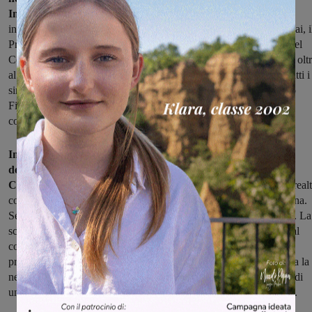
Incisa:
l’appuntamento è alle 21 al Cinema Nuovo di Figline, e
interverranno le organizzazioni sindacali, la Sindaca Giulia Mugnai, i
Presidente della Regione Toscana, Enrico Rossi, e i capigruppo del
Consiglio Comunale di Figline e Incisa. Nell'elenco degli invitati, olt
al Ministro dello Sviluppo economico Patuanelli, ci sono anche tutti i
sindaci della Città metropolitana di Firenze, i sindaci del Valdarno
Fiorentino e Aretino, tutti i consiglieri regionali e tutti i consiglieri
comunali di Figline e Incisa.
In queste ore è arrivata la conferma della presenza da parte
dei consiglieri regionali del Partito Democratico Fiammetta
Capirossi e Simone Tartaro:
"Non possiamo accettare che una real
così fondamentale per il Valdarno scompaia con un colpo di spugna.
Seguiamo questa vicenda dall’inizio insieme alla giunta regionale. La
scorsa settimana in seconda commissione consiliare, presieduta dal
collega Gianni Anselmi, abbiamo ascoltato i lavoratori. La nostra
presenza stasera all’incontro di Figline testimonia ancora una volta la
necessità di non arretrare di un millimetro a tutela dei lavoratori e di
una realtà produttiva cruciale per l’economia del nostro territorio".