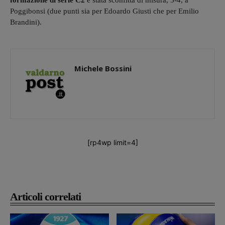
formazione di serie C2
è stata sconfitta di misura, 5-4, a
Poggibonsi (due punti sia per Edoardo Giusti che per Emilio
Brandini).
Michele Bossini
[rp4wp limit=4]
Articoli correlati