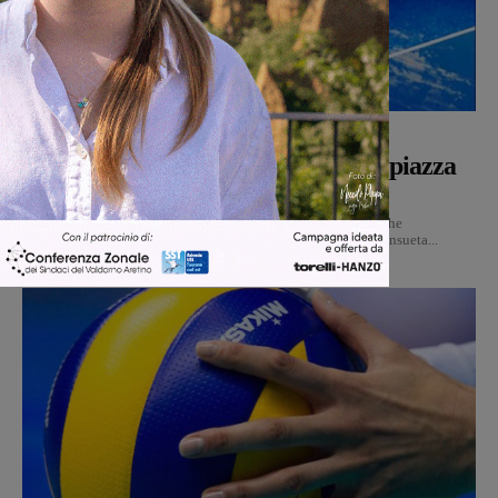
Calcio
Michele Bossini
-
5 Agosto 2026
Il 26 agosto cena e presentazione in piazza
per la Sangiovannese
Mercoledì 26 agosto alle ore 20 si terrà la tradizionale cena che
accompagnerà la presentazione della Sangiovannese nella consueta...