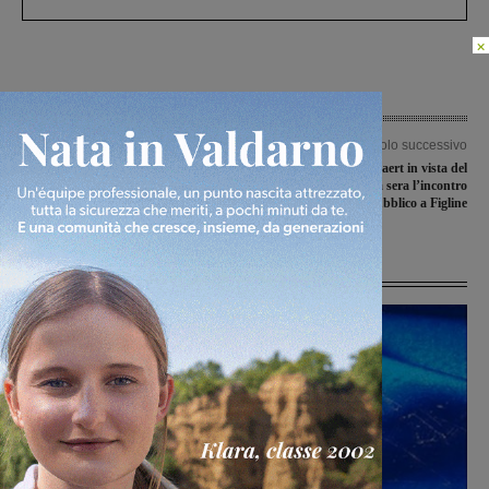
×
Articolo precedente
Articolo successivo
Tutti in cammino per la prevenzione:
Occhi puntati su Bekaert in vista del
arriva la “Camminata in rosa 048”
tavolo al Mise: questa sera l’incontro
pubblico a Figline
Ultime Notizie