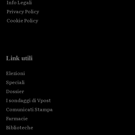
Info Legali
Privacy Policy
Cookie Policy
Html code here! Replace this with any non empty raw html
code and that's it.
Link utili
Elezioni
Speciali
Dossier
I sondaggi di Vpost
Comunicati Stampa
Farmacie
Biblioteche