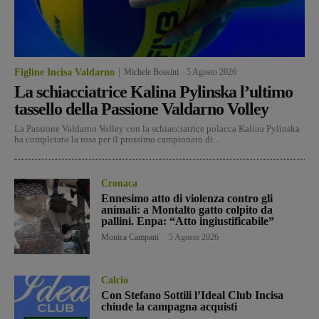
Figline Incisa Valdarno
Michele Bossini
-
5 Agosto 2026
La schiacciatrice Kalina Pylinska l’ultimo
tassello della Passione Valdarno Volley
La Passione Valdarno Volley con la schiacciatrice polacca Kalina Pylinska
ha completato la rosa per il prossimo campionato di...
Cronaca
Ennesimo atto di violenza contro gli
animali: a Montalto gatto colpito da
pallini. Enpa: “Atto ingiustificabile”
Monica Campani
-
5 Agosto 2026
Calcio
Con Stefano Sottili l’Ideal Club Incisa
chiude la campagna acquisti