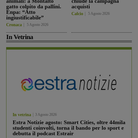
animali: a Montalto
chiude la campagna
gatto colpito da pallini.
acquisti
Enpa: “Atto
Calcio
5 Agosto 2026
ingiustificabile”
Cronaca
5 Agosto 2026
In Vetrina
In vetrina
3 Agosto 2026
Estra Notizie agosto: Smart Cities, oltre 44mila
studenti coinvolti, torna il bando per lo sport e
debutta il podcast Estrair