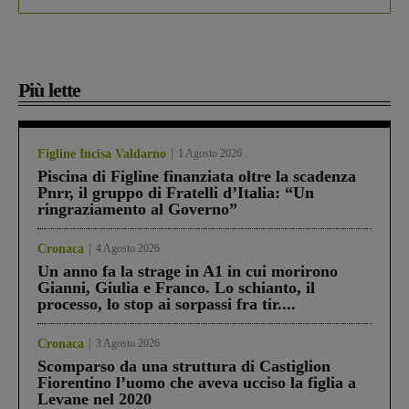
Più lette
Figline Incisa Valdarno
1 Agosto 2026
Piscina di Figline finanziata oltre la scadenza
Pnrr, il gruppo di Fratelli d’Italia: “Un
ringraziamento al Governo”
Cronaca
4 Agosto 2026
Un anno fa la strage in A1 in cui morirono
Gianni, Giulia e Franco. Lo schianto, il
processo, lo stop ai sorpassi fra tir....
Cronaca
3 Agosto 2026
Scomparso da una struttura di Castiglion
Fiorentino l’uomo che aveva ucciso la figlia a
Levane nel 2020