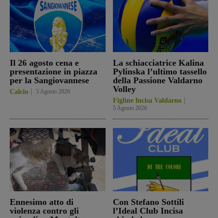
Il 26 agosto cena e
La schiacciatrice Kalina
presentazione in piazza
Pylinska l’ultimo tassello
per la Sangiovannese
della Passione Valdarno
Volley
Calcio
5 Agosto 2026
Figline Incisa Valdarno
5 Agosto 2026
Ennesimo atto di
Con Stefano Sottili
violenza contro gli
l’Ideal Club Incisa