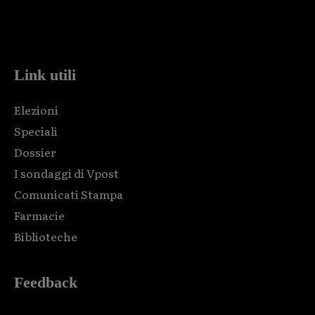
Html code here! Replace this with any non empty raw html
code and that's it.
Link utili
Elezioni
Speciali
Dossier
I sondaggi di Vpost
Comunicati Stampa
Farmacie
Biblioteche
Feedback