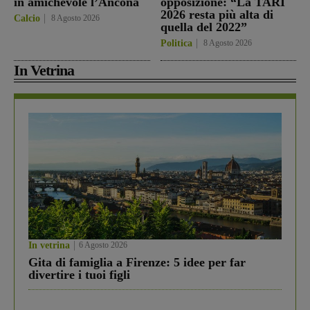
in amichevole l’Ancona
opposizione: “La TARI
2026 resta più alta di
Calcio
8 Agosto 2026
quella del 2022”
Politica
8 Agosto 2026
In Vetrina
In vetrina
6 Agosto 2026
Gita di famiglia a Firenze: 5 idee per far
divertire i tuoi figli