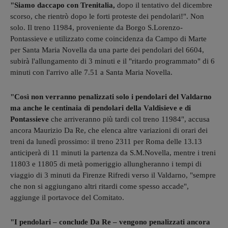
"Siamo daccapo con Trenitalia,
dopo il tentativo del dicembre
scorso, che rientrò dopo le forti proteste dei pendolari!". Non
solo. Il treno 11984, proveniente da Borgo S.Lorenzo-
Pontassieve e utilizzato come coincidenza da Campo di Marte
per Santa Maria Novella da una parte dei pendolari del 6604,
subirà l'allungamento di 3 minuti e il "ritardo programmato" di 6
minuti con l'arrivo alle 7.51 a Santa Maria Novella.
"Così non verranno penalizzati solo i pendolari del Valdarno
ma anche le centinaia di pendolari della Valdisieve e di
Pontassieve
che arriveranno più tardi col treno 11984", accusa
ancora Maurizio Da Re, che elenca altre variazioni di orari dei
treni da lunedì prossimo: il treno 2311 per Roma delle 13.13
anticiperà di 11 minuti la partenza da S.M.Novella, mentre i treni
11803 e 11805 di metà pomeriggio allungheranno i tempi di
viaggio di 3 minuti da Firenze Rifredi verso il Valdarno, "sempre
che non si aggiungano altri ritardi come spesso accade",
aggiunge il portavoce del Comitato.
"I pendolari – conclude Da Re – vengono penalizzati ancora