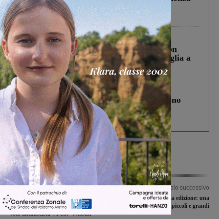
Pnrr, il gruppo di Fratelli d’Italia: “Un
ringraziamento al Governo”
Cronaca
3 Agosto 2026
Scomparso da una struttura di Castiglion
Fiorentino l’uomo che aveva ucciso la figlia a
Levane nel 2020
Cronaca
4 Agosto 2026
Un anno fa la strage in A1 in cui morirono
Gianni, Giulia e Franco. Lo schianto, il
processo, lo stop ai sorpassi fra tir....
Articolo precedente
Articolo successivo
Ballottaggio, la posizione della
Progetto Oxy, sesta edizione: una
Sinistra. PRC e PaP: “Invitiamo a un
grande sinergia tra piccoli e grandi
voto antifascista”. PCI: “Nessun