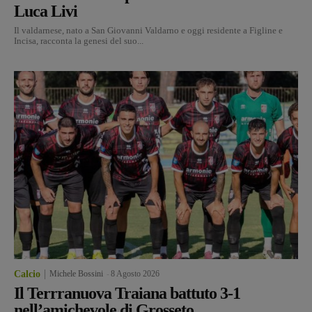
Luca Livi
Il valdarnese, nato a San Giovanni Valdarno e oggi residente a Figline e
Incisa, racconta la genesi del suo...
Calcio
Michele Bossini
-
8 Agosto 2026
Il Terrranuova Traiana battuto 3-1
nell’amichevole di Grosseto