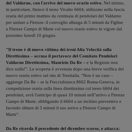
del Valdarno, con l'arrivo del nuovo orario estivo.
Nel mirino,
in particolare, finisce il treno Vivalto 6604, utilizzato nella fascia
oraria del primo mattino da centinaia di pendolari del Valdarno
per andare a Firenze: il convoglio allunga di 5 minuti da Figline
a Firenze Campo di Marte col nuovo orario estivo in vigore dal
prossimo lunedì 10 giugno.
"Il treno è di nuovo vittima dei treni Alta Velocità sulla
Direttissima – accusa il portavoce del Comitato Pendolari
Valdarno Direttissima, Maurizio Da Re –
e la Regione non
dice nulla!". La scoperta è avvenuta dopo una breve verifica del
nuovo orario estivo sul sito di Trenitalia. "Non è un caso –
aggiunge Da Re – se la Frecciabianca 8602 Roma-Genova, in
competizione oraria sulla linea direttissima col treno 6604 dei
pendolari, avrà l'anticipo di quasi 10 minuti nell''arrivo a Firenze
Campo di Marte, obbligando il 6604 a un inchino preventivo e
facendo slittare di 5 minuti il suo arrivo a Firenze Campo di
Marte".
Da Re ricorda il precedente del dicembre scorso, e attacca: