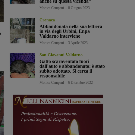
anche su questa vicenda”
Monica Campani
-
8 Giugno 2023
Cronaca
Abbandonata nella sua lettiera
in via degli Urbini, Enpa
o
Valdarno interviene
Monica Campani
-
3 Aprile 2023
San Giovanni Valdarno
Gatto scaraventato fuori
dall’auto e abbandonato: è stato
subito adottato. Si cerca il
responsabile
Monica Campani
-
6 Dicembre 2022