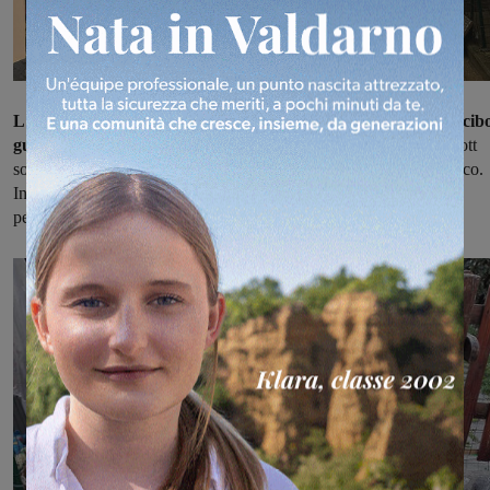
L'acido, un erbicida, era subdolamente nascosto nei wurstel, cib
gustoso e tanto amato dai cani.
Una cattiveria inaudita. I due Rott
sono morti tra atroci sofferenze: l'acido infatti ha corroso lo stomaco.
Inutili i tentativi del veterinario, il dottore Mauro Della Gatta,
per salvarli. Aron e Ambra non ce l'hanno fatta.