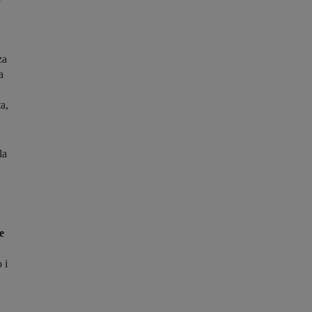
za
a
ta,
la
e
 i