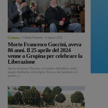
Cronaca
Glenda Venturini
-
6 Agosto 2026
Morto Francesco Guccini, aveva
86 anni. Il 25 aprile del 2024
venne a Gropina per celebrare la
Liberazione
Questa mattina a Pavana, circondato dall'affetto della
moglie Raffaella, della figlia Teresa e dei familiari si è
spento, a...