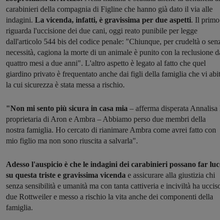
carabinieri della compagnia di Figline che hanno già dato il via alle
indagini.
La vicenda, infatti, è gravissima per due aspetti
. Il primo
riguarda l'uccisione dei due cani, oggi reato punibile per legge
dall'articolo 544 bis del codice penale: "Chiunque, per crudeltà o sen
necessità, cagiona la morte di un animale è punito con la reclusione d
quattro mesi a due anni". L'altro aspetto è legato al fatto che quel
giardino privato è frequentato anche dai figli della famiglia che vi abi
la cui sicurezza è stata messa a rischio.
"Non mi sento più sicura in casa mia
– afferma disperata Annalisa 
proprietaria di Aron e Ambra – Abbiamo perso due membri della
nostra famiglia. Ho cercato di rianimare Ambra come avrei fatto con
mio figlio ma non sono riuscita a salvarla".
Adesso l'auspicio è che le indagini dei carabinieri possano far luc
su questa triste e gravissima vicenda
e assicurare alla giustizia chi
senza sensibilità e umanità ma con tanta cattiveria e inciviltà ha ucciso
due Rottweiler e messo a rischio la vita anche dei componenti della
famiglia.