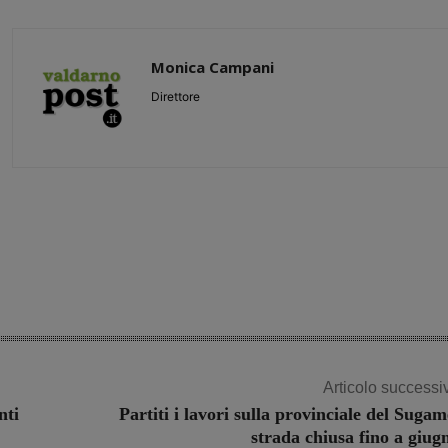
Monica Campani
Direttore
Share
Articolo successi
nti
Partiti i lavori sulla provinciale del Sugam
strada chiusa fino a giug