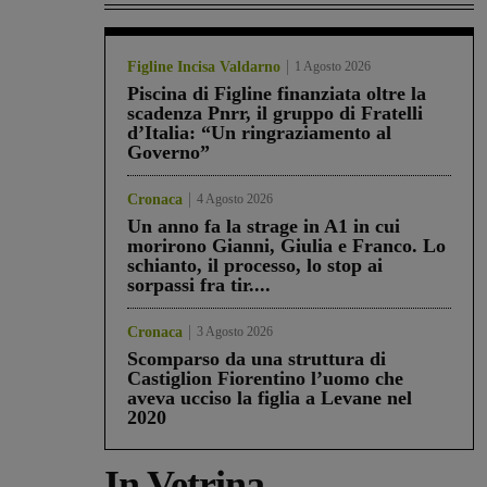
Figline Incisa Valdarno
1 Agosto 2026
Piscina di Figline finanziata oltre la
scadenza Pnrr, il gruppo di Fratelli
d’Italia: “Un ringraziamento al
Governo”
Cronaca
4 Agosto 2026
Un anno fa la strage in A1 in cui
morirono Gianni, Giulia e Franco. Lo
schianto, il processo, lo stop ai
sorpassi fra tir....
Cronaca
3 Agosto 2026
Scomparso da una struttura di
Castiglion Fiorentino l’uomo che
aveva ucciso la figlia a Levane nel
2020
In Vetrina