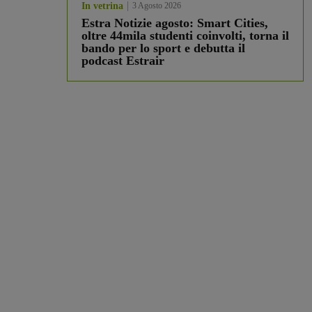
In vetrina
3 Agosto 2026
Estra Notizie agosto: Smart Cities,
oltre 44mila studenti coinvolti, torna il
bando per lo sport e debutta il
podcast Estrair