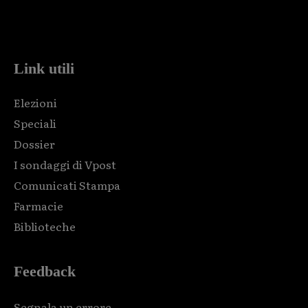
Html code here! Replace this with any non empty raw html
code and that's it.
Link utili
Elezioni
Speciali
Dossier
I sondaggi di Vpost
Comunicati Stampa
Farmacie
Biblioteche
Feedback
Segnala un errore