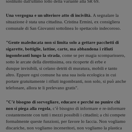
sostituito dall'ultimo lotto della variante alla SR 69.
Una vergogna e un ulteriore atto di inciviltà.
A segnalare la
situazione è stata una cittadina. Cristina Ermini, ex consigliera
comunale di San Giovanni sottolinea lo spettacolo indecoroso.
"Gente maleducata non si limita solo a gettare pacchetti di
sigarette, bottiglie, lattine, carte, ma abbandona i rifiuti
ingombranti lungo la strada
, come se per magia scomparissero,
sotto le arcate della direttissima, ora ricoperte di erbe e
dunque invisibili, si celano detriti di muratura, mobili e tanto
altro. Eppure ogni comune ha una sua isola ecologica in cui
portare gratuitamente i rifiuti ingombranti, non solo, si può anche
telefonare, allora te li prelevano gratis".
"C’è bisogno di sorvegliare, educare e perché no punire chi
non si piega alla regola
, c’è bisogno di informare e re-informare
costantemente con tutti i mezzi possibili i cittadini; a chi compete
formalmente queste funzioni, per favore lo faccia. Non vogliamo
discariche, non vogliamo inceneritori, non vogliamo la plastica