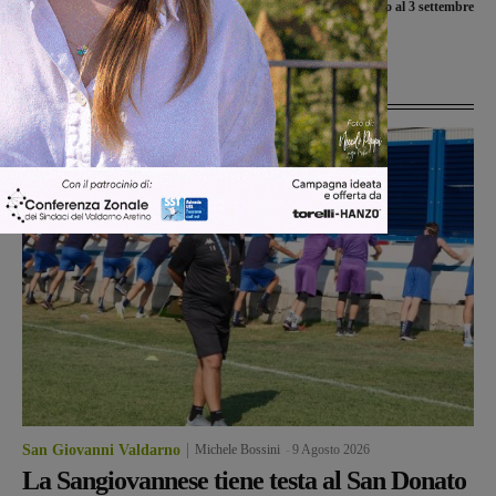
un aperitivo ma vendevano cocaina e
dal 30 agosto al 3 settembre
hashish
Ultime Notizie
San Giovanni Valdarno
Michele Bossini
-
9 Agosto 2026
La Sangiovannese tiene testa al San Donato