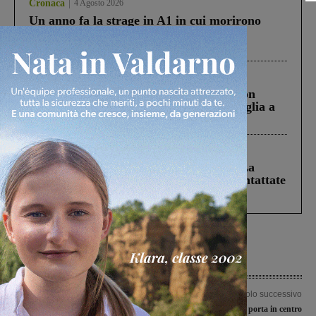
Cronaca
4 Agosto 2026
Un anno fa la strage in A1 in cui morirono
Gianni, Giulia e Franco. Lo schianto, il
processo, lo stop ai sorpassi fra tir....
Cronaca
3 Agosto 2026
Scomparso da una struttura di Castiglion
Fiorentino l’uomo che aveva ucciso la figlia a
Levane nel 2020
Cronaca
5 Agosto 2026
Continuano le ricerche di Miah Billal. La
Prefettura: “In caso di avvistamento contattate
il 112”
Articolo precedente
Articolo successivo
Davano appuntamenti per un caffè e
Modifiche al porta a porta in centro