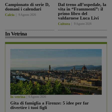
Campionato di serie D,
Dal treno all’ospedale, la
domani i calendari
vita in “Frammenti”: il
primo libro del
Calcio
9 Agosto 2026
valdarnese Luca Livi
Cultura
9 Agosto 2026
In Vetrina
In vetrina
6 Agosto 2026
Gita di famiglia a Firenze: 5 idee per far
divertire i tuoi figli