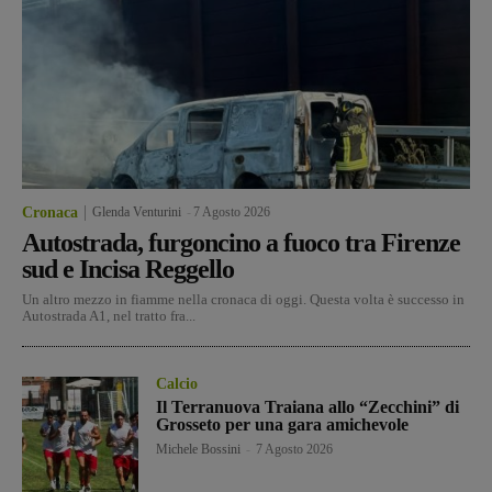
Cronaca
Glenda Venturini
-
7 Agosto 2026
Autostrada, furgoncino a fuoco tra Firenze
sud e Incisa Reggello
Un altro mezzo in fiamme nella cronaca di oggi. Questa volta è successo in
Autostrada A1, nel tratto fra...
Calcio
Il Terranuova Traiana allo “Zecchini” di
Grosseto per una gara amichevole
Michele Bossini
-
7 Agosto 2026