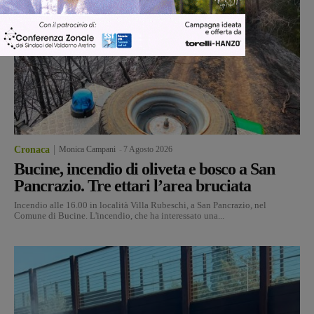
Cronaca
Monica Campani
-
7 Agosto 2026
Bucine, incendio di oliveta e bosco a San
Pancrazio. Tre ettari l’area bruciata
Incendio alle 16.00 in località Villa Rubeschi, a San Pancrazio, nel
Comune di Bucine. L'incendio, che ha interessato una...