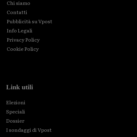
Chi siamo
Contatti
Pubblicità su Vpost
Info Legali
Privacy Policy
Cookie Policy
Html code here! Replace this with any non empty raw html
code and that's it.
Link utili
Elezioni
Speciali
Dossier
I sondaggi di Vpost