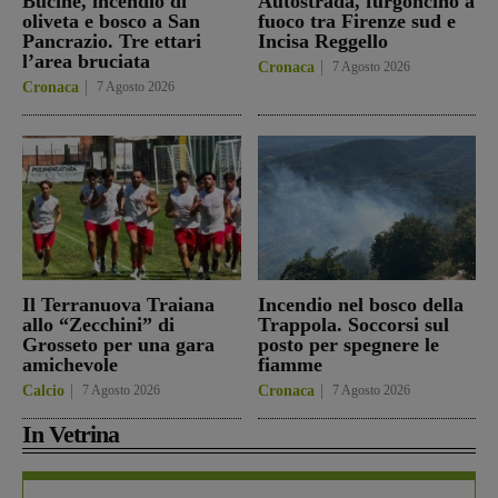
Bucine, incendio di
Autostrada, furgoncino a
oliveta e bosco a San
fuoco tra Firenze sud e
Pancrazio. Tre ettari
Incisa Reggello
l’area bruciata
Cronaca
7 Agosto 2026
Cronaca
7 Agosto 2026
Il Terranuova Traiana
Incendio nel bosco della
allo “Zecchini” di
Trappola. Soccorsi sul
Grosseto per una gara
posto per spegnere le
amichevole
fiamme
Calcio
7 Agosto 2026
Cronaca
7 Agosto 2026
In Vetrina