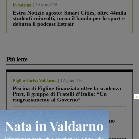
In vetrina
3 Agosto 2026
Estra Notizie agosto: Smart Cities, oltre 44mila
studenti coinvolti, torna il bando per lo sport e
debutta il podcast Estrair
Più lette
Figline Incisa Valdarno
1 Agosto 2026
Piscina di Figline finanziata oltre la scadenza
Pnrr, il gruppo di Fratelli d’Italia: “Un
×
ringraziamento al Governo”
Cronaca
4 Agosto 2026
Un anno fa la strage in A1 in cui morirono
Gianni, Giulia e Franco. Lo schianto, il
processo, lo stop ai sorpassi fra tir....