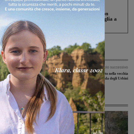
Cronaca
3 Agosto 2026
Scomparso da una struttura di Castiglion
Fiorentino l’uomo che aveva ucciso la figlia a
Levane nel 2020
Articolo precedente
Articolo successivo
Grasso: “La Sindaca Chiassai
Discarica a cielo aperto nella vecchia
Martini non ha neanche il decoro
strada degli Urbini
Istituzionale”
Ultime Notizie