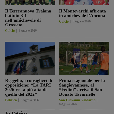
Il Terrranuova Traiana
Il Montevarchi affronta
battuto 3-1
in amichevole l’Ancona
nell’amichevole di
Calcio
8 Agosto 2026
Grosseto
Calcio
8 Agosto 2026
Reggello, i consiglieri di
Prima stagionale per la
opposizione: “La TARI
Sangiovannese, al
2026 resta più alta di
“Fedini” arriva il San
quella del 2022”
Donato Tavarnelle
Politica
8 Agosto 2026
San Giovanni Valdarno
8 Agosto 2026
In Vetrina