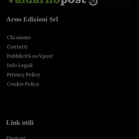
Arno Edizioni Srl
Chi siamo
Contatti
Pubblicità su Vpost
Info Legali
Privacy Policy
Cookie Policy
Html code here! Replace this with any non empty raw html
code and that's it.
Link utili
Elezioni