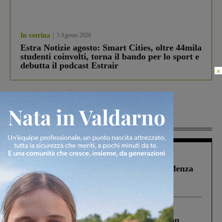
In vetrina
3 Agosto 2026
Estra Notizie agosto: Smart Cities, oltre 44mila
studenti coinvolti, torna il bando per lo sport e
debutta il podcast Estrair
×
Più lette
Figline Incisa Valdarno
1 Agosto 2026
Piscina di Figline finanziata oltre la scadenza
Pnrr, il gruppo di Fratelli d’Italia: “Un
ringraziamento al Governo”
Cronaca
3 Agosto 2026
Scomparso da una struttura di Castiglion