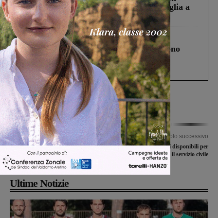
Fiorentino l’uomo che aveva ucciso la figlia a
Levane nel 2020
Cronaca
4 Agosto 2026
Un anno fa la strage in A1 in cui morirono
Gianni, Giulia e Franco. Lo schianto, il
processo, lo stop ai sorpassi fra tir....
Articolo precedente
Articolo successivo
Rinaldo Nocentini pronto per il Giro
Gaib: due posti disponibili per
dei Paesi Baschi
effettuare il servizio civile
Ultime Notizie