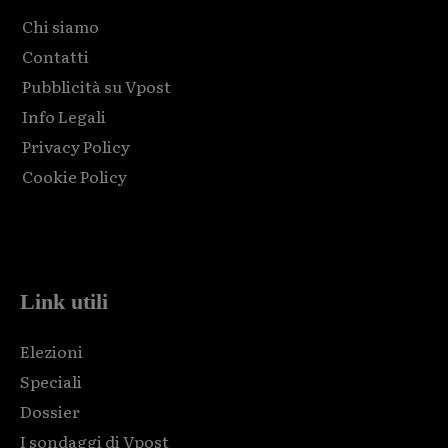
Chi siamo
Contatti
Pubblicità su Vpost
Info Legali
Privacy Policy
Cookie Policy
Html code here! Replace this with any non empty raw html
code and that's it.
Link utili
Elezioni
Speciali
Dossier
I sondaggi di Vpost