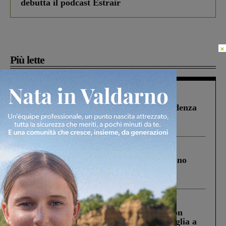
debutta il podcast Estrair
×
Più lette
Figline Incisa Valdarno
1 Agosto 2026
Piscina di Figline finanziata oltre la scadenza
Pnrr, il gruppo di Fratelli d’Italia: “Un
ringraziamento al Governo”
Cronaca
4 Agosto 2026
Un anno fa la strage in A1 in cui morirono
Gianni, Giulia e Franco. Lo schianto, il
processo, lo stop ai sorpassi fra tir....
Cronaca
3 Agosto 2026
Scomparso da una struttura di Castiglion
Fiorentino l’uomo che aveva ucciso la figlia a