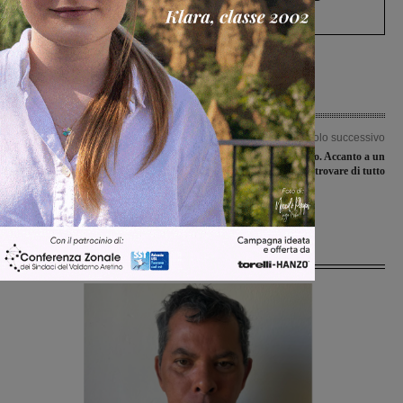
Levane nel 2020
Articolo precedente
Articolo successivo
Pendolari, rivoluzione estiva sulle
Discarica a cielo aperto. Accanto a un
verifiche delle agevolazioni Isee. E i
cassonetto si può trovare di tutto
controllori verificheranno con una
app
Ultime Notizie