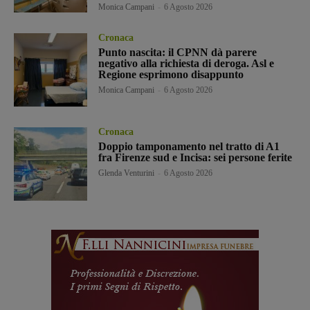
Monica Campani
-
6 Agosto 2026
Cronaca
Punto nascita: il CPNN dà parere
negativo alla richiesta di deroga. Asl e
Regione esprimono disappunto
Monica Campani
-
6 Agosto 2026
Cronaca
Doppio tamponamento nel tratto di A1
fra Firenze sud e Incisa: sei persone ferite
Glenda Venturini
-
6 Agosto 2026