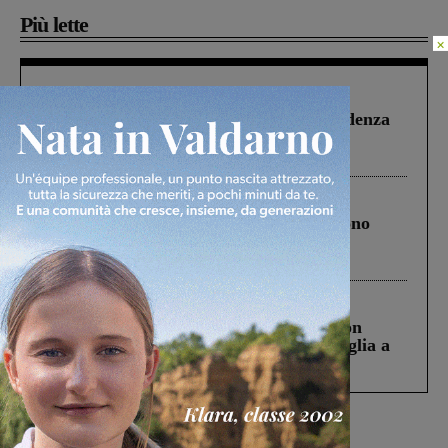
Più lette
×
Figline Incisa Valdarno
1 Agosto 2026
Piscina di Figline finanziata oltre la scadenza
Pnrr, il gruppo di Fratelli d’Italia: “Un
ringraziamento al Governo”
Cronaca
4 Agosto 2026
Un anno fa la strage in A1 in cui morirono
Gianni, Giulia e Franco. Lo schianto, il
processo, lo stop ai sorpassi fra tir....
Cronaca
3 Agosto 2026
Scomparso da una struttura di Castiglion
Fiorentino l’uomo che aveva ucciso la figlia a
Levane nel 2020