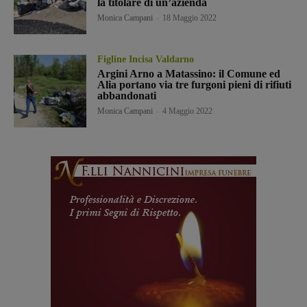
la titolare di un’azienda
Monica Campani
-
18 Maggio 2022
Figline Incisa Valdarno
Argini Arno a Matassino: il Comune ed
Alia portano via tre furgoni pieni di rifiuti
abbandonati
Monica Campani
-
4 Maggio 2022