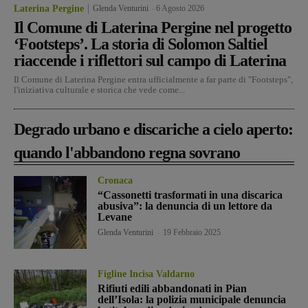
Laterina Pergine
Glenda Venturini
-
6 Agosto 2026
Il Comune di Laterina Pergine nel progetto
‘Footsteps’. La storia di Solomon Saltiel
riaccende i riflettori sul campo di Laterina
Il Comune di Laterina Pergine entra ufficialmente a far parte di "Footsteps",
l'iniziativa culturale e storica che vede come...
Degrado urbano e discariche a cielo aperto:
quando l'abbandono regna sovrano
Cronaca
“Cassonetti trasformati in una discarica
abusiva”: la denuncia di un lettore da
Levane
Glenda Venturini
-
19 Febbraio 2025
Figline Incisa Valdarno
Rifiuti edili abbandonati in Pian
dell’Isola: la polizia municipale denuncia