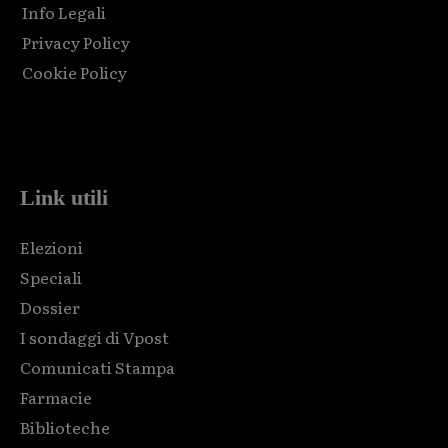
Info Legali
Privacy Policy
Cookie Policy
Html code here! Replace this with any non empty raw html
code and that's it.
Link utili
Elezioni
Speciali
Dossier
I sondaggi di Vpost
Comunicati Stampa
Farmacie
Biblioteche