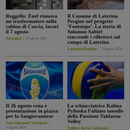
Reggello: Enel rinnova
Il Comune di Laterina
un trasformatore nella
Pergine nel progetto
cabina di Cascia, lavori
‘Footsteps’. La storia di
il 7 agosto
Solomon Saltiel
riaccende i riflettori sul
Attualità
6 Agosto 2026
campo di Laterina
Laterina Pergine
6 Agosto 2026
Il 26 agosto cena e
La schiacciatrice Kalina
presentazione in piazza
Pylinska l’ultimo tassello
per la Sangiovannese
della Passione Valdarno
Volley
San Giovanni Valdarno
5 Agosto 2026
Figline Incisa Valdarno