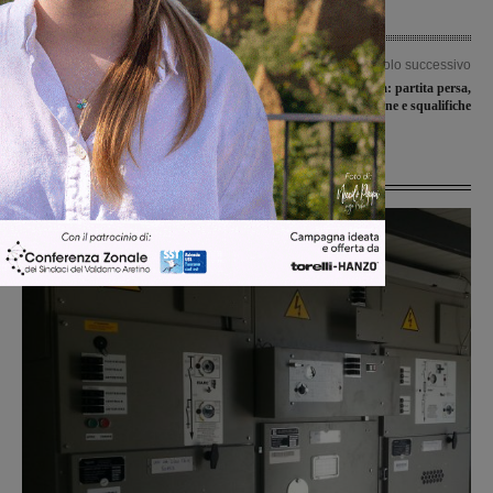
Articolo precedente
Articolo successivo
Le coccinelle Boninsegni e Lazzerini
Fides, ecco la stangata: partita persa,
campionesse toscane
penalizzazione e squalifiche
Ultime Notizie