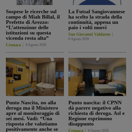
Sospese le ricerche sul
La Futsal Sangiovannese
campo di Miah Billal, il
ha scelto la strada della
Prefetto di Arezzo:
continuità, appena un
“L’attenzione delle
paio i volti nuovi
istituzioni su questa
San Giovanni Valdarno
vicenda resta alta”
6 Agosto 2026
Cronaca
6 Agosto 2026
Punto Nascita, no alla
Punto nascita: il CPNN
deroga ma il Ministero
dà parere negativo alla
apre al monitoraggio di
richiesta di deroga. Asl e
sei mesi. Vadi: “Una
Regione esprimono
risposta che valutiamo
disappunto
positivamente anche se
Cronaca
6 Agosto 2026