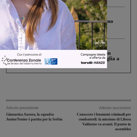
ringraziamento al Governo”
Cronaca
4 Agosto 2026
Un anno fa la strage in A1 in cui morirono
Gianni, Giulia e Franco. Lo schianto, il
processo, lo stop ai sorpassi fra tir....
Cronaca
3 Agosto 2026
Scomparso da una struttura di Castiglion
Fiorentino l’uomo che aveva ucciso la figlia a
Levane nel 2020
Articolo precedente
Articolo successivo
Ginnastica Aurora, la squadra
Conoscere i fenomeni criminali per
Junior/Senior è partita per la Serbia
combatterli: la missione di Libera
Valdarno va avanti. Il punto in
assemblea