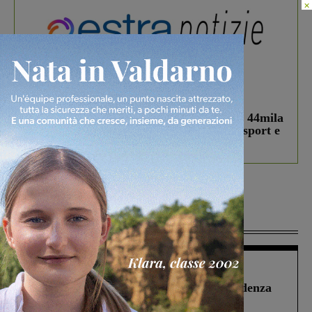
×
In vetrina
3 Agosto 2026
Estra Notizie agosto: Smart Cities, oltre 44mila
studenti coinvolti, torna il bando per lo sport e
debutta il podcast Estrair
Più lette
Figline Incisa Valdarno
1 Agosto 2026
Piscina di Figline finanziata oltre la scadenza
Pnrr, il gruppo di Fratelli d’Italia: “Un