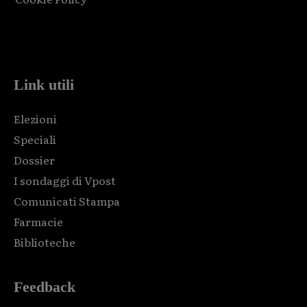
Html code here! Replace this with any non empty raw html
code and that's it.
Link utili
Elezioni
Speciali
Dossier
I sondaggi di Vpost
Comunicati Stampa
Farmacie
Biblioteche
Feedback