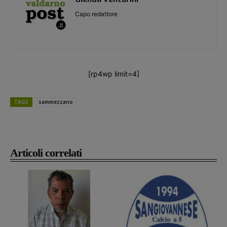
Capo redattore
[rp4wp limit=4]
TAGS
sammezzano
Articoli correlati