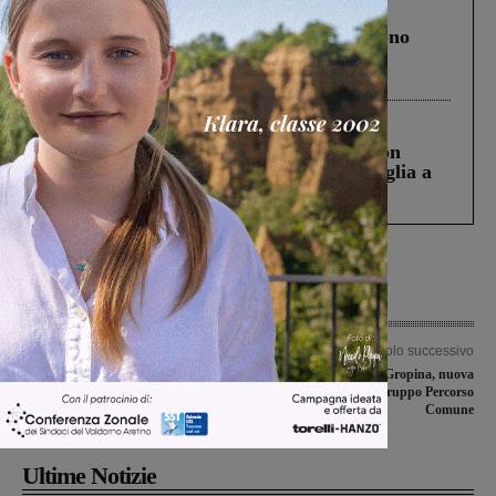
Cronaca
4 Agosto 2026
Un anno fa la strage in A1 in cui morirono
Gianni, Giulia e Franco. Lo schianto, il
processo, lo stop ai sorpassi fra tir....
Cronaca
3 Agosto 2026
Scomparso da una struttura di Castiglion
Fiorentino l’uomo che aveva ucciso la figlia a
Levane nel 2020
Articolo precedente
Articolo successivo
Sorpresi a spacciare due ventenni
Perdita d’acqua a Gropina, nuova
vengono denunciati dai carabinieri
segnalazione del gruppo Percorso
Comune
Ultime Notizie