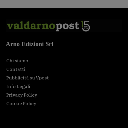
Arno Edizioni Srl
Chi siamo
Contatti
Pubblicità su Vpost
Info Legali
Privacy Policy
Cookie Policy
Html code here! Replace this with any non empty raw html
code and that's it.