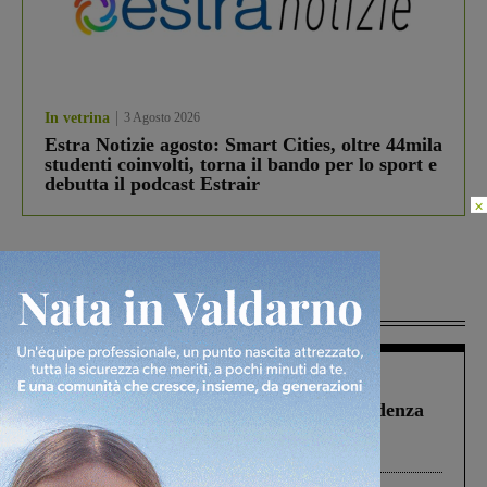
In vetrina
3 Agosto 2026
Estra Notizie agosto: Smart Cities, oltre 44mila
studenti coinvolti, torna il bando per lo sport e
debutta il podcast Estrair
×
Più lette
Figline Incisa Valdarno
1 Agosto 2026
Piscina di Figline finanziata oltre la scadenza
Pnrr, il gruppo di Fratelli d’Italia: “Un
ringraziamento al Governo”