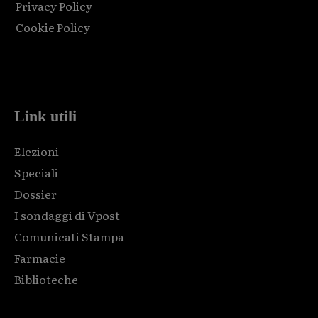
Privacy Policy
Cookie Policy
Html code here! Replace this with any non empty raw html
code and that's it.
Link utili
Elezioni
Speciali
Dossier
I sondaggi di Vpost
Comunicati Stampa
Farmacie
Biblioteche