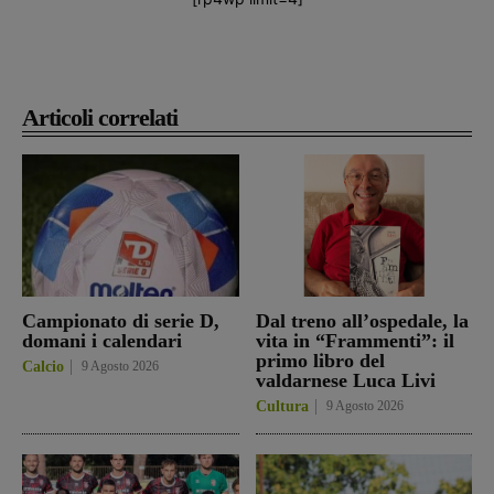
Articoli correlati
Campionato di serie D,
Dal treno all’ospedale, la
domani i calendari
vita in “Frammenti”: il
primo libro del
Calcio
9 Agosto 2026
valdarnese Luca Livi
Cultura
9 Agosto 2026