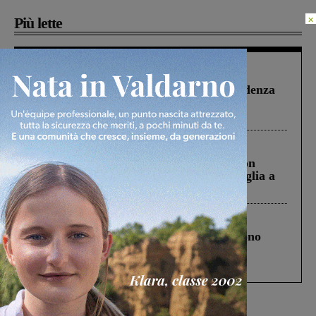
×
Più lette
Figline Incisa Valdarno
1 Agosto 2026
Piscina di Figline finanziata oltre la scadenza
Pnrr, il gruppo di Fratelli d’Italia: “Un
ringraziamento al Governo”
Cronaca
3 Agosto 2026
Scomparso da una struttura di Castiglion
Fiorentino l’uomo che aveva ucciso la figlia a
Levane nel 2020
Cronaca
4 Agosto 2026
Un anno fa la strage in A1 in cui morirono
Gianni, Giulia e Franco. Lo schianto, il
processo, lo stop ai sorpassi fra tir....