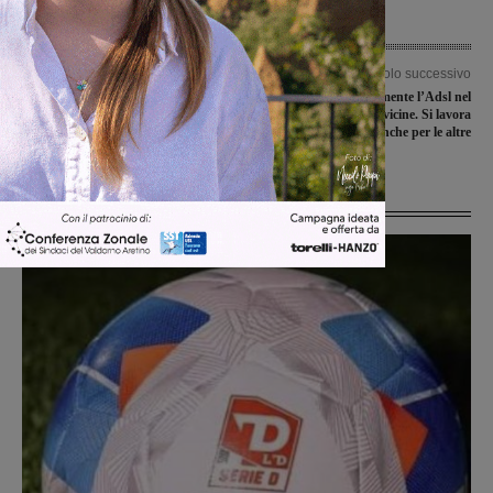
Articolo precedente
Articolo successivo
Imu sui terreni agricoli, Tozzi: “Il
Arriva finalmente l’Adsl nel
sindaco non si limiti alle provocazioni,
capoluogo e frazioni vicine. Si lavora
ma passi ad azioni concrete”
anche per le altre
Ultime Notizie