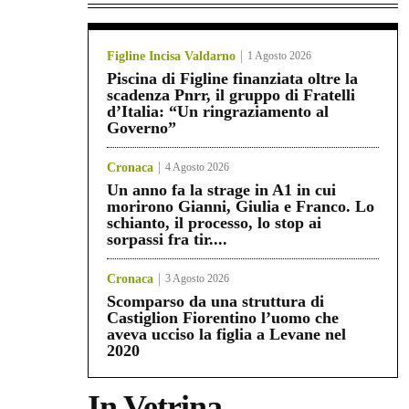
Figline Incisa Valdarno
1 Agosto 2026
Piscina di Figline finanziata oltre la
scadenza Pnrr, il gruppo di Fratelli
d’Italia: “Un ringraziamento al
Governo”
Cronaca
4 Agosto 2026
Un anno fa la strage in A1 in cui
morirono Gianni, Giulia e Franco. Lo
schianto, il processo, lo stop ai
sorpassi fra tir....
Cronaca
3 Agosto 2026
Scomparso da una struttura di
Castiglion Fiorentino l’uomo che
aveva ucciso la figlia a Levane nel
2020
In Vetrina