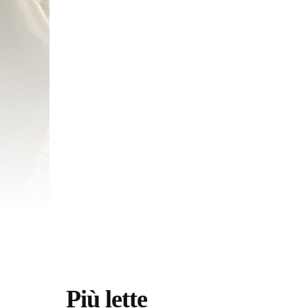
Più lette