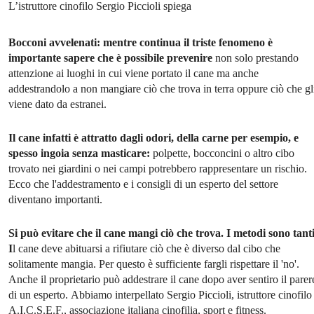
L’istruttore cinofilo Sergio Piccioli spiega
Bocconi avvelenati: mentre continua il triste fenomeno è
importante sapere che è possibile prevenire
non solo prestando
attenzione ai luoghi in cui viene portato il cane ma anche
addestrandolo a non mangiare ciò che trova in terra oppure ciò che gl
viene dato da estranei.
Il cane infatti è attratto dagli odori, della carne per esempio, e
spesso ingoia senza masticare:
polpette, bocconcini o altro cibo
trovato nei giardini o nei campi potrebbero rappresentare un rischio.
Ecco che l'addestramento e i consigli di un esperto del settore
diventano importanti.
Si può evitare che il cane mangi ciò che trova. I metodi sono tanti
I
l cane deve abituarsi a rifiutare ciò che è diverso dal cibo che
solitamente mangia. Per questo è sufficiente fargli rispettare il 'no'.
Anche il proprietario può addestrare il cane dopo aver sentiro il parer
di un esperto.
Abbiamo interpellato Sergio Piccioli, istruttore cinofilo
A.I.C.S.E.F., associazione italiana cinofilia, sport e fitness.