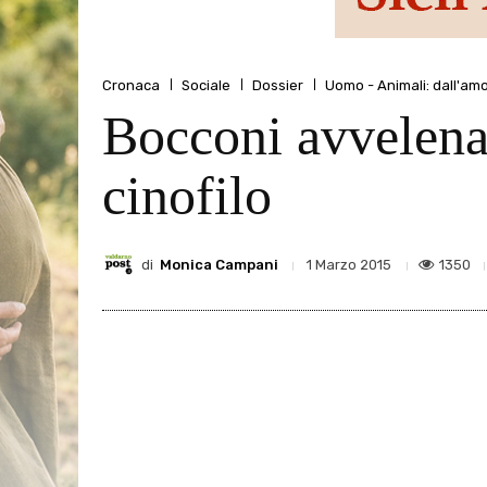
Cronaca
Sociale
Dossier
Uomo - Animali: dall'amo
Bocconi avvelenati
cinofilo
di
Monica Campani
1350
1 Marzo 2015