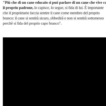
"Più che di un cane educato si può parlare di un cane che vive c
il proprio padrone,
lo capisce, lo segue, si fida di lui. È importante
che il proprietario faccia sentire il cane come membro del proprio
branco: il cane si sentirà sicuro, obbedirà e non si sentirà sottomesso
perchè si fida del proprio capo branco".