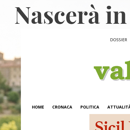
DOSSIER
HOME
CRONACA
POLITICA
ATTUALIT