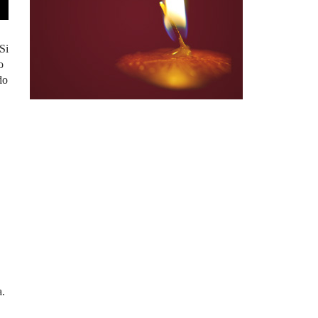
Si
o
do
a.