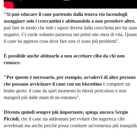
"Si può educare il cane partendo dalla tenera età facendogli
assaggiare solo i croccantini e abituandolo a non prendere altro.
può fare in modo che tutti i sapori diversi dalla crocchetta per lui sian
negativi. Ci vuole soltanto pazienza nei primi otto mesi di vita. Quan
il cane ha appreso cosa deve fare non ci sono più problemi".
È possibile anche abituarlo a non accettare cibo da chi non
conosce.
"Per questo è necessario, per esempio, avvalerci di altre persone
che possano avvicinare il cane con un biscottino
e compiere un
brutto gesto: il cane da quel momento lo riterrà pericoloso e non
mangerà più dalle mani di un estraneo".
Diventa quindi sempre più importante, spiega ancora Sergio
Piccioli,
che il cane sia addestrato per evitare che ingerisca cibi
avvelenati ma anche perchè possa condurre un'esistenza più tranquill