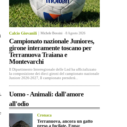
Calcio Giovanili
Michele Bossini
-
8 Agosto 2026
i
Campionato nazionale Juniores,
girone interamente toscano per
Terranuova Traiana e
Montevarchi
Il Dipartimento Interregionale delle Lnd ha ufficializzato
la composizione dei dieci gironi del campionato nazionale
Juniore 2026-2027, Il campionato prenderà...
Uomo - Animali: dall'amore
.
all'odio
e
Cronaca
Terranuova, ancora un gatto
preso a fucilate. Enpa: