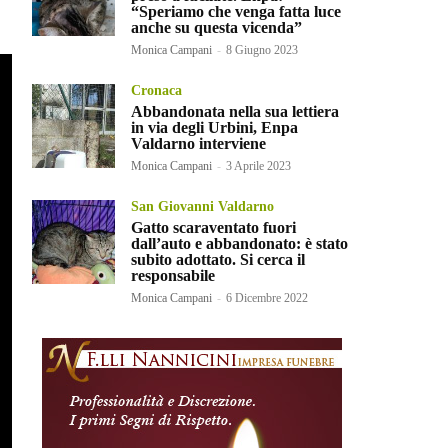
“Speriamo che venga fatta luce
anche su questa vicenda”
Monica Campani
-
8 Giugno 2023
Cronaca
Abbandonata nella sua lettiera
in via degli Urbini, Enpa
Valdarno interviene
Monica Campani
-
3 Aprile 2023
San Giovanni Valdarno
Gatto scaraventato fuori
dall’auto e abbandonato: è stato
subito adottato. Si cerca il
responsabile
Monica Campani
-
6 Dicembre 2022