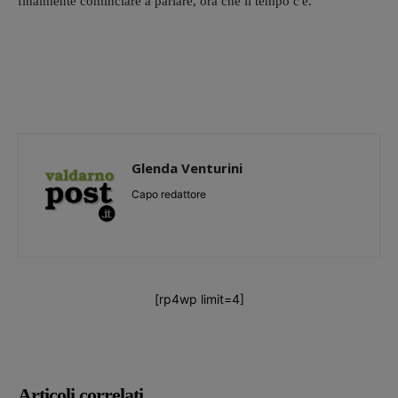
finalmente cominciare a parlare, ora che il tempo c'è.
Glenda Venturini
Capo redattore
[rp4wp limit=4]
Articoli correlati