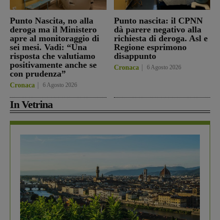
Punto Nascita, no alla
Punto nascita: il CPNN
deroga ma il Ministero
dà parere negativo alla
apre al monitoraggio di
richiesta di deroga. Asl e
sei mesi. Vadi: “Una
Regione esprimono
risposta che valutiamo
disappunto
positivamente anche se
Cronaca
6 Agosto 2026
con prudenza”
Cronaca
6 Agosto 2026
In Vetrina