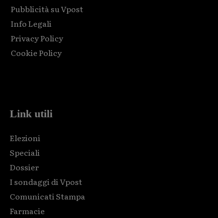
Pubblicità su Vpost
Info Legali
Privacy Policy
Cookie Policy
Html code here! Replace this with any non empty raw html
code and that's it.
Link utili
Elezioni
Speciali
Dossier
I sondaggi di Vpost
Comunicati Stampa
Farmacie