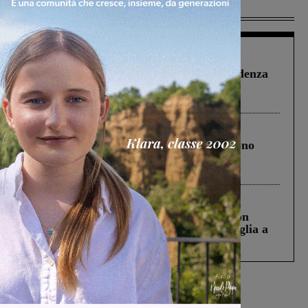
Più lette
Figline Incisa Valdarno
1 Agosto 2026
Piscina di Figline finanziata oltre la scadenza
Pnrr, il gruppo di Fratelli d’Italia: “Un
ringraziamento al Governo”
Cronaca
4 Agosto 2026
Un anno fa la strage in A1 in cui morirono
Gianni, Giulia e Franco. Lo schianto, il
processo, lo stop ai sorpassi fra tir....
Cronaca
3 Agosto 2026
Scomparso da una struttura di Castiglion
Fiorentino l’uomo che aveva ucciso la figlia a
Levane nel 2020