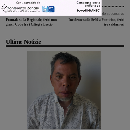
Articolo precedente
Articolo successivo
Frontale sulla Regionale, feriti non
Incidente sulla Sr69 a Ponticino, feriti
gravi. Code fra i Ciliegi e Leccio
tre valdarnesi
Ultime Notizie