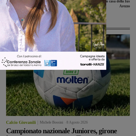
aeroporti di Bologna e Firenze, poi
l’anno vincendo in casa della Ius
fuggono in A1: catturati in Valdarno
Arezzo
Ultime Notizie
Calcio Giovanili
Michele Bossini
-
8 Agosto 2026
Campionato nazionale Juniores, girone