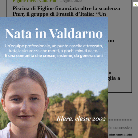
Figline Incisa Valdarno
1 Agosto 2026
×
Piscina di Figline finanziata oltre la scadenza
Pnrr, il gruppo di Fratelli d’Italia: “Un
ringraziamento al Governo”
Cronaca
4 Agosto 2026
Un anno fa la strage in A1 in cui morirono
Gianni, Giulia e Franco. Lo schianto, il
processo, lo stop ai sorpassi fra tir....
Cronaca
3 Agosto 2026
Scomparso da una struttura di Castiglion
Fiorentino l’uomo che aveva ucciso la figlia a
Levane nel 2020
Articolo precedente
Articolo successivo
Fanno razzia di bagagli negli
Il Piandiscò Valdarninsieme inizia