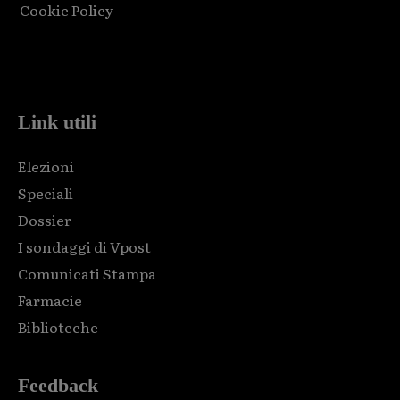
Cookie Policy
Html code here! Replace this with any non empty raw html
code and that's it.
Link utili
Elezioni
Speciali
Dossier
I sondaggi di Vpost
Comunicati Stampa
Farmacie
Biblioteche
Feedback