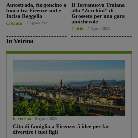
Autostrada, furgoncino a
Il Terranuova Traiana
fuoco tra Firenze sud e
allo “Zecchini” di
Incisa Reggello
Grosseto per una gara
amichevole
Cronaca
7 Agosto 2026
Calcio
7 Agosto 2026
In Vetrina
In vetrina
6 Agosto 2026
Gita di famiglia a Firenze: 5 idee per far
divertire i tuoi figli