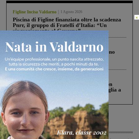
Figline Incisa Valdarno
1 Agosto 2026
×
Piscina di Figline finanziata oltre la scadenza
Pnrr, il gruppo di Fratelli d’Italia: “Un
ringraziamento al Governo”
Cronaca
4 Agosto 2026
Un anno fa la strage in A1 in cui morirono
Gianni, Giulia e Franco. Lo schianto, il
processo, lo stop ai sorpassi fra tir....
Cronaca
3 Agosto 2026
Scomparso da una struttura di Castiglion
Fiorentino l’uomo che aveva ucciso la figlia a
Levane nel 2020