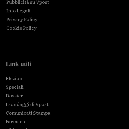
Pubblicità su Vpost
Info Legali
Privacy Policy
Cookie Policy
Html code here! Replace this with any non empty raw html
code and that's it.
Link utili
Elezioni
Speciali
Dossier
I sondaggi di Vpost
Comunicati Stampa
Farmacie