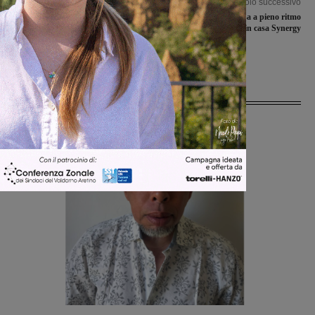
Articolo precedente
Articolo successivo
Si lavora in casa rossoblù: la squadra
Con settembre ripresa a pieno ritmo
in vista dei trentaduesimi di Coppa
l’attività in casa Synergy
Italia, la società per cercare di
spostare il derby a un giorno festivo
Ultime Notizie