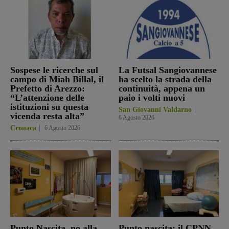
Sospese le ricerche sul
La Futsal Sangiovannese
campo di Miah Billal, il
ha scelto la strada della
Prefetto di Arezzo:
continuità, appena un
“L’attenzione delle
paio i volti nuovi
istituzioni su questa
San Giovanni Valdarno
vicenda resta alta”
6 Agosto 2026
Cronaca
6 Agosto 2026
Punto Nascita, no alla
Punto nascita: il CPNN