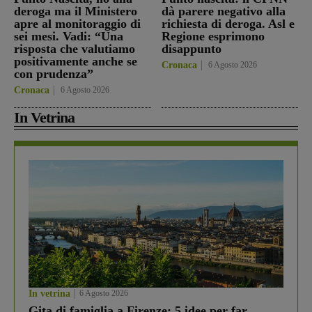
deroga ma il Ministero
dà parere negativo alla
apre al monitoraggio di
richiesta di deroga. Asl e
sei mesi. Vadi: “Una
Regione esprimono
risposta che valutiamo
disappunto
positivamente anche se
Cronaca
6 Agosto 2026
con prudenza”
Cronaca
6 Agosto 2026
In Vetrina
In vetrina
6 Agosto 2026
Gita di famiglia a Firenze: 5 idee per far