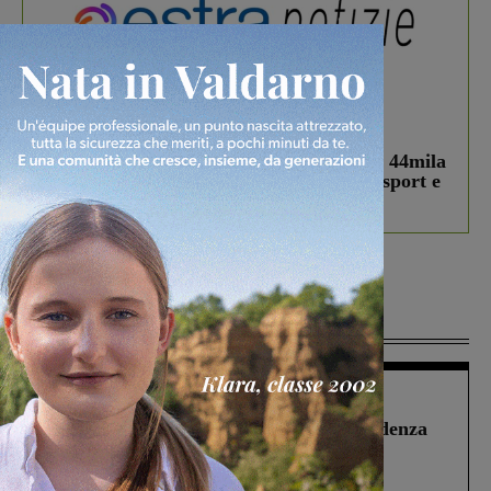
In vetrina
3 Agosto 2026
Estra Notizie agosto: Smart Cities, oltre 44mila
studenti coinvolti, torna il bando per lo sport e
debutta il podcast Estrair
Più lette
Figline Incisa Valdarno
1 Agosto 2026
Piscina di Figline finanziata oltre la scadenza
Pnrr, il gruppo di Fratelli d’Italia: “Un
ringraziamento al Governo”