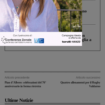
Cronaca
4 Agosto 2026
Un anno fa la strage in A1 in cui morirono
Gianni, Giulia e Franco. Lo schianto, il
processo, lo stop ai sorpassi fra tir....
Cronaca
3 Agosto 2026
Scomparso da una struttura di Castiglion
Fiorentino l’uomo che aveva ucciso la figlia a
Levane nel 2020
Articolo precedente
Articolo successivo
Pian d’Albero: celebrazioni del 76°
Quattro allenamenti per il Rugby
anniversario in forma ristretta
Valdarno
Ultime Notizie