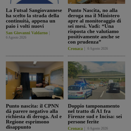
La Futsal Sangiovannese
Punto Nascita, no alla
ha scelto la strada della
deroga ma il Ministero
continuità, appena un
apre al monitoraggio di
paio i volti nuovi
sei mesi. Vadi: “Una
risposta che valutiamo
San Giovanni Valdarno
positivamente anche se
6 Agosto 2026
con prudenza”
Cronaca
6 Agosto 2026
Punto nascita: il CPNN
Doppio tamponamento
dà parere negativo alla
nel tratto di A1 fra
richiesta di deroga. Asl e
Firenze sud e Incisa: sei
Regione esprimono
persone ferite
disappunto
Cronaca
6 Agosto 2026