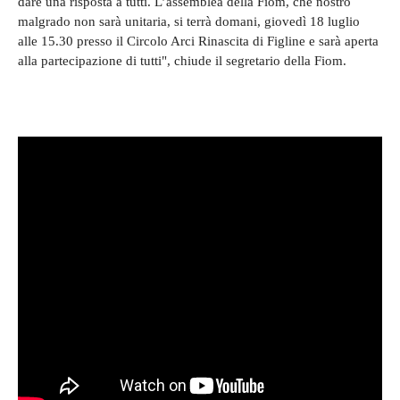
dare una risposta a tutti. L’assemblea della Fiom, che nostro
malgrado non sarà unitaria, si terrà domani, giovedì 18 luglio
alle 15.30 presso il Circolo Arci Rinascita di Figline e sarà aperta
alla partecipazione di tutti", chiude il segretario della Fiom.