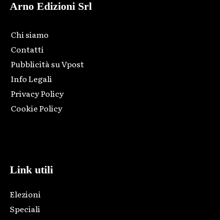
Arno Edizioni Srl
Chi siamo
Contatti
Pubblicità su Vpost
Info Legali
Privacy Policy
Cookie Policy
Html code here! Replace this with any non empty raw html
code and that's it.
Link utili
Elezioni
Speciali