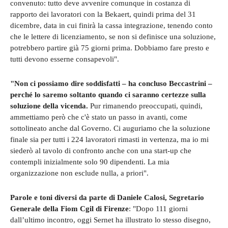
convenuto: tutto deve avvenire comunque in costanza di
rapporto dei lavoratori con la Bekaert, quindi prima del 31
dicembre, data in cui finirà la cassa integrazione, tenendo conto
che le lettere di licenziamento, se non si definisce una soluzione,
potrebbero partire già 75 giorni prima. Dobbiamo fare presto e
tutti devono esserne consapevoli".
"Non ci possiamo dire soddisfatti – ha concluso Beccastrini –
perché lo saremo soltanto quando ci saranno certezze sulla
soluzione della vicenda.
Pur rimanendo preoccupati, quindi,
ammettiamo però che c'è stato un passo in avanti, come
sottolineato anche dal Governo. Ci auguriamo che la soluzione
finale sia per tutti i 224 lavoratori rimasti in vertenza, ma io mi
siederò al tavolo di confronto anche con una start-up che
contempli inizialmente solo 90 dipendenti. La mia
organizzazione non esclude nulla, a priori".
Parole e toni diversi da parte di Daniele Calosi, Segretario
Generale della Fiom Cgil di Firenze
: "Dopo 111 giorni
dall’ultimo incontro, oggi Sernet ha illustrato lo stesso disegno,