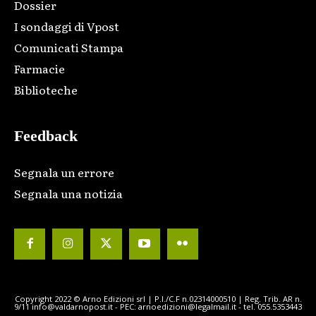
Dossier
I sondaggi di Vpost
Comunicati Stampa
Farmacie
Biblioteche
Feedback
Segnala un errore
Segnala una notizia
Copyright 2022 © Arno Edizioni srl | P.I./C.F n.02314000510 | Reg. Trib. AR n.
9/11 info@valdarnopost.it - PEC: arnoedizioni@legalmail.it - tel. 055.5353443