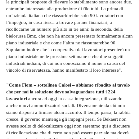
le principali proposte di rilevare lo stabilimento sono ancora due,
entrambe interessate alla produzione di filo tubi. La prima di
un’azienda italiana che riassorbirebbe solo 90 lavoratori con
l’impegno, in caso riesca a trovare partner finanziari, a
ricollocarne un numero più alto in tre anni; la seconda, della
bielorussa Bmz, che non ha ancora presentato formalmente alcun
piano industriale e che come l’altra ne riassumerebbe 90.
Sappiamo inoltre che la cooperativa dei lavoratori presenterà un
piano industriale nelle prossime settimane e che due soggetti
industriali indiani, di cui non conosciamo il nome a causa del
vincolo di riservatezza, hanno manifestato il loro interesse".
"Come Fiom – sottolinea Calosi – abbiamo ribadito al tavolo
che per noi la soluzione deve salvaguardare tutti i 224
lavoratori
ancora ad oggi in cassa integrazione, utilizzando
anche nuovi ammortizzatori sociali. Diversamente da ciò non
siamo disposti a firmare alcun accordo. Il tempo passa, la rabbia
cresce, il governo mantenga gli impegni presi. Se Bekaert non
avesse scelto di delocalizzare oggi non saremmo qui a discutere
di ricollocazione che di certo non può essere parziale ma dovrà