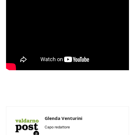
Glenda Venturini
Capo redattore