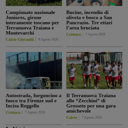
Campionato nazionale
Bucine, incendio di
Juniores, girone
oliveta e bosco a San
interamente toscano per
Pancrazio. Tre ettari
Terranuova Traiana e
l’area bruciata
Montevarchi
Cronaca
7 Agosto 2026
Calcio Giovanili
8 Agosto 2026
Autostrada, furgoncino a
Il Terranuova Traiana
fuoco tra Firenze sud e
allo “Zecchini” di
Incisa Reggello
Grosseto per una gara
amichevole
Cronaca
7 Agosto 2026
Calcio
7 Agosto 2026