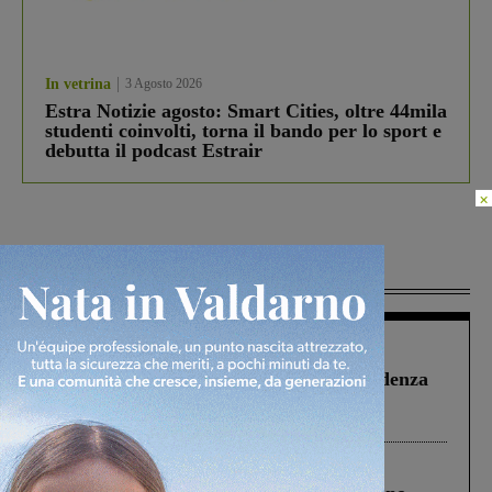
In vetrina
3 Agosto 2026
Estra Notizie agosto: Smart Cities, oltre 44mila
studenti coinvolti, torna il bando per lo sport e
debutta il podcast Estrair
×
Più lette
Figline Incisa Valdarno
1 Agosto 2026
Piscina di Figline finanziata oltre la scadenza
Pnrr, il gruppo di Fratelli d’Italia: “Un
ringraziamento al Governo”
Cronaca
4 Agosto 2026