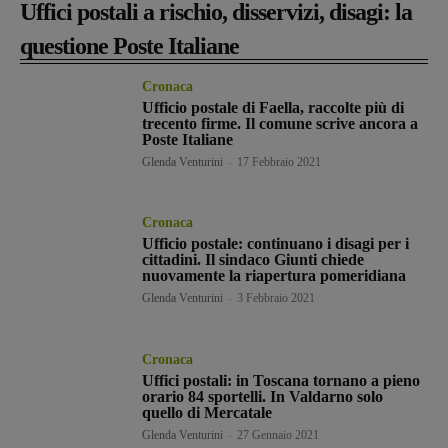
Uffici postali a rischio, disservizi, disagi: la
questione Poste Italiane
Cronaca
Ufficio postale di Faella, raccolte più di
trecento firme. Il comune scrive ancora a
Poste Italiane
Glenda Venturini
-
17 Febbraio 2021
Cronaca
Ufficio postale: continuano i disagi per i
cittadini. Il sindaco Giunti chiede
nuovamente la riapertura pomeridiana
Glenda Venturini
-
3 Febbraio 2021
Cronaca
Uffici postali: in Toscana tornano a pieno
orario 84 sportelli. In Valdarno solo
quello di Mercatale
Glenda Venturini
-
27 Gennaio 2021