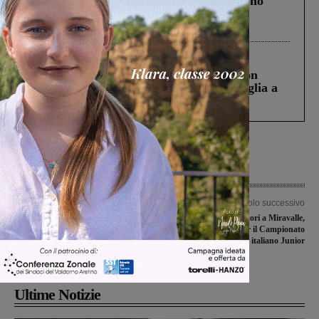
Un anno fa la strage in A1 in cui morirono
Gianni, Giulia e Franco. Lo schianto, il
processo, lo stop ai sorpassi fra tir....
Cronaca
3 Agosto 2026
Scomparso da una struttura di Castiglion
Fiorentino l’uomo che aveva ucciso la figlia a
Levane nel 2020
Articolo precedente
Articolo successivo
Contador avvistato a Leccio. Nel
Si riaccendono i motori a Miravalle,
mirino del “Pistolero” la Tirreno-
tutto pronto per il Campionato
Adriatico che passerà anche dal
italiano Junior
Valdarno
Ultime Notizie