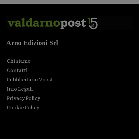
Arno Edizioni Srl
Chi siamo
Contatti
Pubblicità su Vpost
Info Legali
Privacy Policy
Cookie Policy
Html code here! Replace this with any non empty raw html
code and that's it.