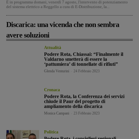
È in programma domani, venerdì 7 agosto, l'intervento di potenziamento
del sistema elettrico a Reggello a cura di E-Distribuzione, la...
Discarica: una vicenda che non sembra
avere soluzioni
Attualità
Podere Rota, Chiassai: “Finalmente il
Valdarno smetterà di essere la
‘pattumiera’ di tonnellate di rifiuti”
Glenda Venturini
-
24 Febbraio 2023
Cronaca
Podere Rota, la Conferenza dei servizi
chiude il Paur del progetto di
ampliamento della discarica
Monica Campani
-
23 Febbraio 2023
Politica
Podere Rota, i consiglieri regionali