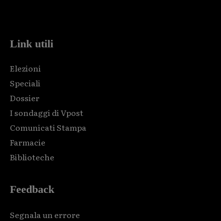
Html code here! Replace this with any non empty raw html
code and that's it.
Link utili
Elezioni
Speciali
Dossier
I sondaggi di Vpost
Comunicati Stampa
Farmacie
Biblioteche
Feedback
Segnala un errore