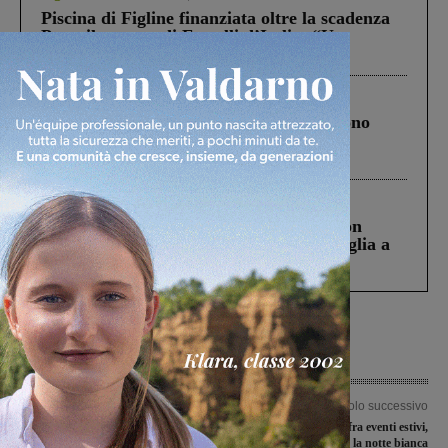
Piscina di Figline finanziata oltre la scadenza
Pnrr, il gruppo di Fratelli d’Italia: “Un
ringraziamento al Governo”
Cronaca
4 Agosto 2026
Un anno fa la strage in A1 in cui morirono
Gianni, Giulia e Franco. Lo schianto, il
processo, lo stop ai sorpassi fra tir....
Cronaca
3 Agosto 2026
Scomparso da una struttura di Castiglion
Fiorentino l’uomo che aveva ucciso la figlia a
Levane nel 2020
Articolo precedente
Articolo successivo
Le date di inizio dei campionati e delle
Weekend variegato fra eventi estivi,
Coppe per la stagione 2019-2020
musica e perdoni, più la notte bianca