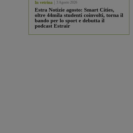
In vetrina
3 Agosto 2026
Estra Notizie agosto: Smart Cities,
oltre 44mila studenti coinvolti, torna il
bando per lo sport e debutta il
podcast Estrair