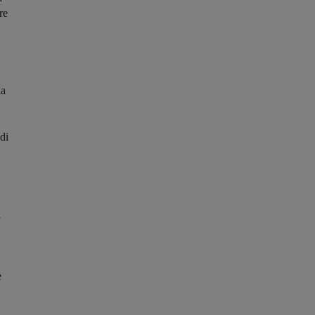
re
la
di
i
e