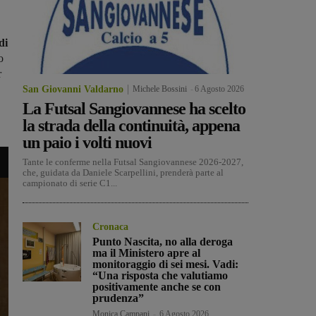
di
o
r
San Giovanni Valdarno
Michele Bossini
-
6 Agosto 2026
La Futsal Sangiovannese ha scelto
la strada della continuità, appena
un paio i volti nuovi
Tante le conferme nella Futsal Sangiovannese 2026-2027,
che, guidata da Daniele Scarpellini, prenderà parte al
campionato di serie C1...
Cronaca
Punto Nascita, no alla deroga
ma il Ministero apre al
monitoraggio di sei mesi. Vadi:
“Una risposta che valutiamo
positivamente anche se con
prudenza”
Monica Campani
-
6 Agosto 2026