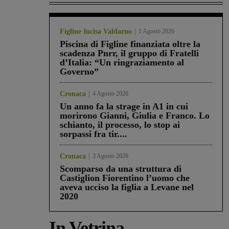
Figline Incisa Valdarno
1 Agosto 2026
Piscina di Figline finanziata oltre la
scadenza Pnrr, il gruppo di Fratelli
d’Italia: “Un ringraziamento al
Governo”
Cronaca
4 Agosto 2026
Un anno fa la strage in A1 in cui
morirono Gianni, Giulia e Franco. Lo
schianto, il processo, lo stop ai
sorpassi fra tir....
Cronaca
3 Agosto 2026
Scomparso da una struttura di
Castiglion Fiorentino l’uomo che
aveva ucciso la figlia a Levane nel
2020
In Vetrina