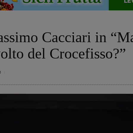
ssimo Cacciari in “Ma
olto del Crocefisso?”
1