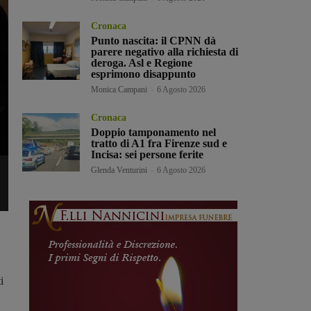
Cronaca
Punto nascita: il CPNN dà
parere negativo alla richiesta di
deroga. Asl e Regione
esprimono disappunto
Monica Campani
-
6 Agosto 2026
Cronaca
Doppio tamponamento nel
tratto di A1 fra Firenze sud e
Incisa: sei persone ferite
Glenda Venturini
-
6 Agosto 2026
i