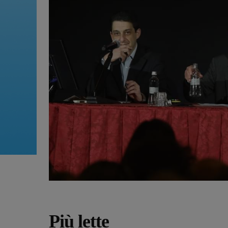
Più lette