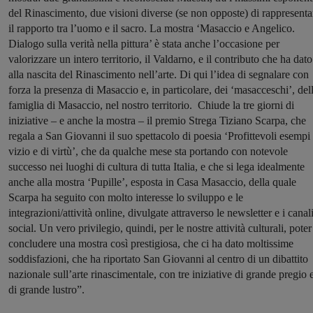
del Rinascimento, due visioni diverse (se non opposte) di rappresenta
il rapporto tra l’uomo e il sacro. La mostra ‘Masaccio e Angelico.
Dialogo sulla verità nella pittura’ è stata anche l’occasione per
valorizzare un intero territorio, il Valdarno, e il contributo che ha dato
alla nascita del Rinascimento nell’arte. Di qui l’idea di segnalare con
forza la presenza di Masaccio e, in particolare, dei ‘masacceschi’, del
famiglia di Masaccio, nel nostro territorio. Chiude la tre giorni di
iniziative – e anche la mostra – il premio Strega Tiziano Scarpa, che
regala a San Giovanni il suo spettacolo di poesia ‘Profittevoli esempi 
vizio e di virtù’, che da qualche mese sta portando con notevole
successo nei luoghi di cultura di tutta Italia, e che si lega idealmente
anche alla mostra ‘Pupille’, esposta in Casa Masaccio, della quale
Scarpa ha seguito con molto interesse lo sviluppo e le
integrazioni/attività online, divulgate attraverso le newsletter e i canal
social. Un vero privilegio, quindi, per le nostre attività culturali, poter
concludere una mostra così prestigiosa, che ci ha dato moltissime
soddisfazioni, che ha riportato San Giovanni al centro di un dibattito
nazionale sull’arte rinascimentale, con tre iniziative di grande pregio 
di grande lustro”.