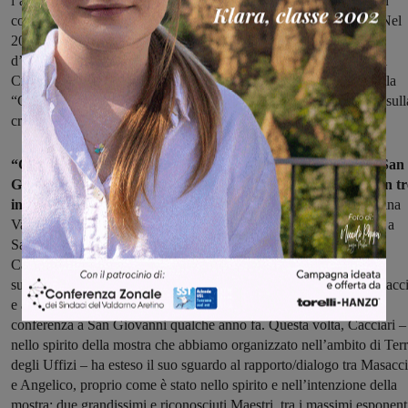
l’annunciazione, la Madonna con Bambino e la crocefissione, con
costanti riferimenti alle opere di Masaccio e del Beato Angelico. Nel
2017 ha scritto “Generare Dio” e nel 2020, insieme al direttore
d’orchestra Riccardo Muti, ha dato vita al libro “Le sette parole di
Cristo”. La loro conversazione mette in parallelo l’iconografia della
“Crocifissione” di Masaccio con “Le ultime sette parole di Cristo sull
croce” di Franz Joseph Haydn.
“Concludiamo questi quattro mesi e mezzo, che hanno visto San
Giovanni proporre un focus su Masaccio e Beato Angelico con tr
iniziative di assoluto rilievo
”, hanno dichiarato il sindaco Valentina
Vadi e l’assessore alla cultura Fabio Franchi. “La prima, il ritorno a
San Giovanni del filosofo Massimo Cacciari. Negli ultimi anni
Cacciari, già professore di Estetica, ha indirizzato i propri studi
sull’iconografia religiosa nell’arte, con frequenti riferimenti a Masacc
e all’Angelico. Proprio all’Angelico dedicò una partecipatissima
conferenza a San Giovanni qualche anno fa. Questa volta, Cacciari –
nello spirito della mostra che abbiamo organizzato nell’ambito di Ter
degli Uffizi – ha esteso il suo sguardo al rapporto/dialogo tra Masacc
e Angelico, proprio come è stato nello spirito e nell’intenzione della
mostra: due grandissimi e riconosciuti Maestri, tra i massimi esponent