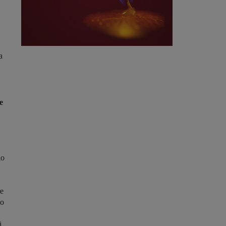
a
e
io
re
io
i