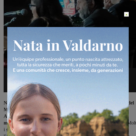
×
Non è la prima volta che Massimo Cacciari arriva nella città del
Marzocco: nel 2011 tenne una conferenza sul tema “Beato
Angelico e l’umanesimo” e, 5 anni dopo, nel 2016, una lectio
magistralis sul libro “Il potere che frena” (edizioni Adelphi).
Molt
i saggi nei quali affronta l’iconografia religiosa, e in particolare