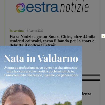
In vetrina
3 Agosto 2026
×
Estra Notizie agosto: Smart Cities, oltre 44mila
studenti coinvolti, torna il bando per lo sport e
debutta il podcast Estrair
Più lette
Figline Incisa Valdarno
1 Agosto 2026
Piscina di Figline finanziata oltre la scadenza
Pnrr, il gruppo di Fratelli d’Italia: “Un
ringraziamento al Governo”