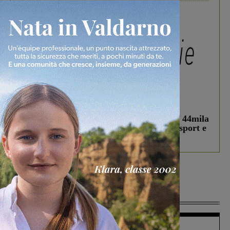
In vetrina
3 Agosto 2026
Estra Notizie agosto: Smart Cities, oltre 44mila
studenti coinvolti, torna il bando per lo sport e
debutta il podcast Estrair
Più lette