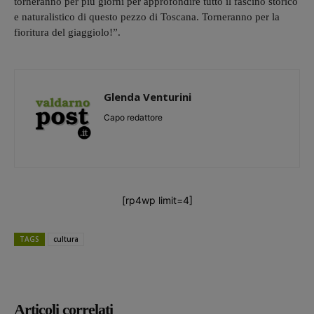
torneranno per più giorni per approfondire tutto il fascino storico
e naturalistico di questo pezzo di Toscana. Torneranno per la
fioritura del giaggiolo!”.
Glenda Venturini
Capo redattore
[rp4wp limit=4]
TAGS
cultura
Articoli correlati