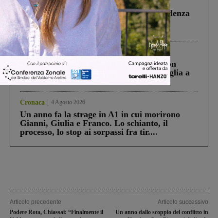
Figline Incisa Valdarno
1 Agosto 2026
Piscina di Figline finanziata oltre la scadenza
Pnrr, il gruppo di Fratelli d’Italia: “Un
ringraziamento al Governo”
Cronaca
3 Agosto 2026
Scomparso da una struttura di Castiglion
Fiorentino l’uomo che aveva ucciso la figlia a
Levane nel 2020
Cronaca
4 Agosto 2026
Un anno fa la strage in A1 in cui morirono
Gianni, Giulia e Franco. Lo schianto, il
processo, lo stop ai sorpassi fra tir....
Articolo precedente
Articolo successivo
Podere Rota, Chiassai: “Finalmente il
Un anno dallo scoppio del conflitto in