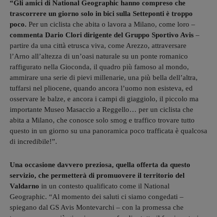
“Gli amici di National Geographic hanno compreso che
trascorrere un giorno solo in bici sulla Setteponti è troppo
poco.
Per un ciclista che abita o lavora a Milano, come loro –
commenta Dario Clori dirigente del Gruppo Sportivo Avis
–
partire da una città etrusca viva, come Arezzo, attraversare
l’Arno all’altezza di un’oasi naturale su un ponte romanico
raffigurato nella Gioconda, il quadro più famoso al mondo,
ammirare una serie di pievi millenarie, una più bella dell’altra,
tuffarsi nel pliocene, quando ancora l’uomo non esisteva, ed
osservare le balze, e ancora i campi di giaggiolo, il piccolo ma
importante Museo Masaccio a Reggello… per un ciclista che
abita a Milano, che conosce solo smog e traffico trovare tutto
questo in un giorno su una panoramica poco trafficata è qualcosa
di incredibile!”.
Una occasione davvero preziosa, quella offerta da questo
servizio, che permetterà di promuovere il territorio del
Valdarno
in un contesto qualificato come il National
Geographic. “Al momento dei saluti ci siamo congedati –
spiegano dal GS Avis Montevarchi – con la promessa che