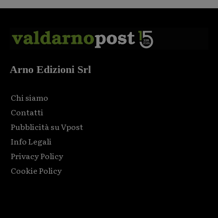
Arno Edizioni Srl
Chi siamo
Contatti
Pubblicità su Vpost
Info Legali
Privacy Policy
Cookie Policy
Html code here! Replace this with any non empty raw html
code and that's it.