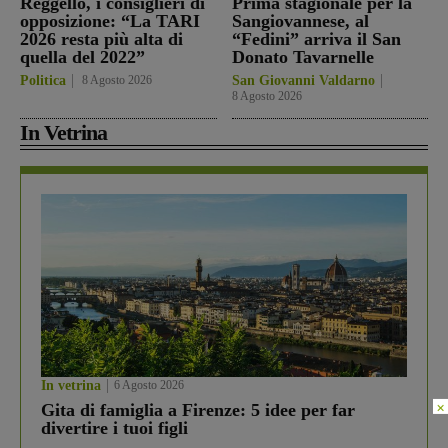
Reggello, i consiglieri di
Prima stagionale per la
opposizione: “La TARI
Sangiovannese, al
2026 resta più alta di
“Fedini” arriva il San
quella del 2022”
Donato Tavarnelle
Politica
8 Agosto 2026
San Giovanni Valdarno
8 Agosto 2026
In Vetrina
In vetrina
6 Agosto 2026
×
Gita di famiglia a Firenze: 5 idee per far
divertire i tuoi figli