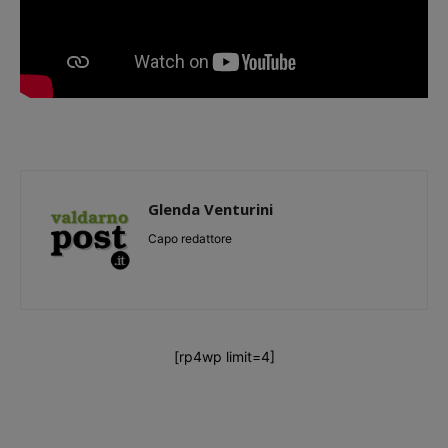
Glenda Venturini
Capo redattore
[rp4wp limit=4]