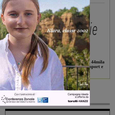
In vetrina
3 Agosto 2026
Estra Notizie agosto: Smart Cities, oltre 44mila
studenti coinvolti, torna il bando per lo sport e
debutta il podcast Estrair
Più lette