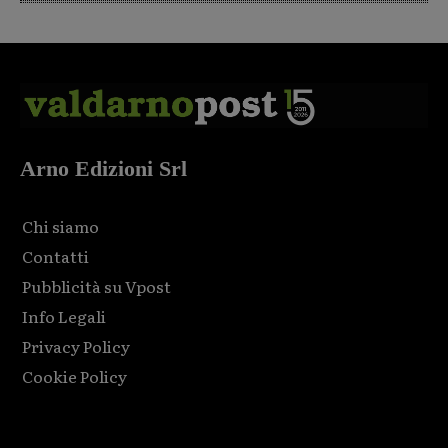
Arno Edizioni Srl
Chi siamo
Contatti
Pubblicità su Vpost
Info Legali
Privacy Policy
Cookie Policy
Html code here! Replace this with any non empty raw html
code and that's it.