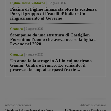
Figline Incisa Valdarno
1 Agosto 2026
Piscina di Figline finanziata oltre la scadenza
Pnrr, il gruppo di Fratelli d’Italia: “Un
ringraziamento al Governo”
Cronaca
3 Agosto 2026
Scomparso da una struttura di Castiglion
Fiorentino l’uomo che aveva ucciso la figlia a
Levane nel 2020
Cronaca
4 Agosto 2026
Un anno fa la strage in A1 in cui morirono
Gianni, Giulia e Franco. Lo schianto, il
processo, lo stop ai sorpassi fra tir....
Articolo precedente
Articolo successivo
“Solidarietà al popolo ucraino e ferma
La Sangiovannese a Cascina per