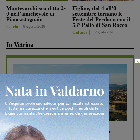
Montevarchi sconfitto 2-
Figline, dal 4 all’8
0 nell’amichevole di
settembre tornano le
Piancastagnaio
Feste del Perdono con il
53° Palio di San Rocco
Calcio
6 Agosto 2026
Cultura
5 Agosto 2026
In Vetrina
×
In vetrina
6 Agosto 2026
Gita di famiglia a Firenze: 5 idee per far
divertire i tuoi figli