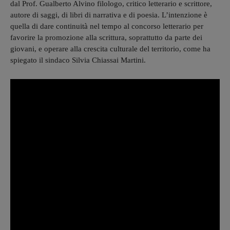
dal Prof. Gualberto Alvino filologo, critico letterario e scrittore,
autore di saggi, di libri di narrativa e di poesia. L’intenzione è
quella di dare continuità nel tempo al concorso letterario per
favorire la promozione alla scrittura, soprattutto da parte dei
giovani, e operare alla crescita culturale del territorio, come ha
spiegato il sindaco Silvia Chiassai Martini.