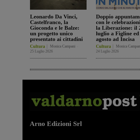
Leonardo Da Vinci,
Doppio appuntam
Castelfranco, la
con le celebrazion
Gioconda e le Balze:
la Liberazione: il 
un progetto unico
luglio a Figline ed 
presentato ai cittadini
agosto ad Incisa
Cultura
Monica Campani
-
Cultura
Monica Campan
25 Luglio 2026
24 Luglio 2026
Arno Edizioni Srl