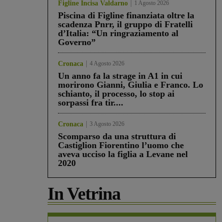
Figline Incisa Valdarno
1 Agosto 2026
Piscina di Figline finanziata oltre la
scadenza Pnrr, il gruppo di Fratelli
d’Italia: “Un ringraziamento al
Governo”
Cronaca
4 Agosto 2026
Un anno fa la strage in A1 in cui
morirono Gianni, Giulia e Franco. Lo
schianto, il processo, lo stop ai
sorpassi fra tir....
Cronaca
3 Agosto 2026
Scomparso da una struttura di
Castiglion Fiorentino l’uomo che
aveva ucciso la figlia a Levane nel
2020
In Vetrina