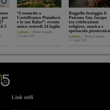
ento
“Leonardo a
Reggello festeggia il
i per
Castelfranco Piandiscò
Patrono San Jacopo
27
e le sue Balze”: evento
tra celebrazioni
il 5
unico venerdì 24 luglio
religiose, musica e
spettacolo pirotecnico
Cultura
Monica Campani
-
22 Luglio 2026
i
-
Cultura
Monica Campani
-
21 Luglio 2026
Link utili