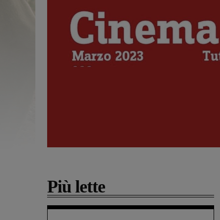
Più lette