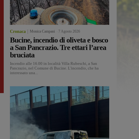
Cronaca
Monica Campani
-
7 Agosto 2026
Bucine, incendio di oliveta e bosco
a San Pancrazio. Tre ettari l’area
bruciata
Incendio alle 16.00 in località Villa Rubeschi, a San
Pancrazio, nel Comune di Bucine. L'incendio, che ha
interessato una...