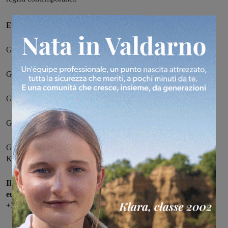
Ecco il programma di marzo
:
Giovedì 2 Marzo, Le Otto Montagne di Felix Van Groeningen
Giovedì 9 Marzo, Eo di Jerzy Skolimowski
Giovedì 16 Marzo, Decision To Leave di Park Chan-Wook
Giovedì 23 Marzo, L’Innocente di Luis Garrel
Giovedì 30 Marzo, Everything Everywhere All At Once di Dan
Kwan, Daniel Scheinert
Il costo del biglietto per le proiezioni cinematografiche è di 5
euro.
Per info e prenotazioni è possibile contattare il numero
+393534342527 e la mail kanterstrasse.info@gmail.com