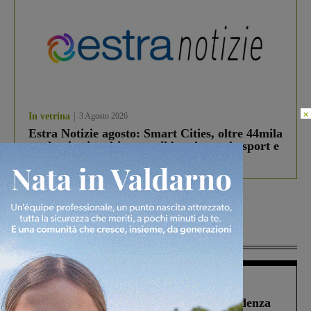
×
In vetrina
3 Agosto 2026
Estra Notizie agosto: Smart Cities, oltre 44mila
studenti coinvolti, torna il bando per lo sport e
debutta il podcast Estrair
Più lette
Figline Incisa Valdarno
1 Agosto 2026
Piscina di Figline finanziata oltre la scadenza