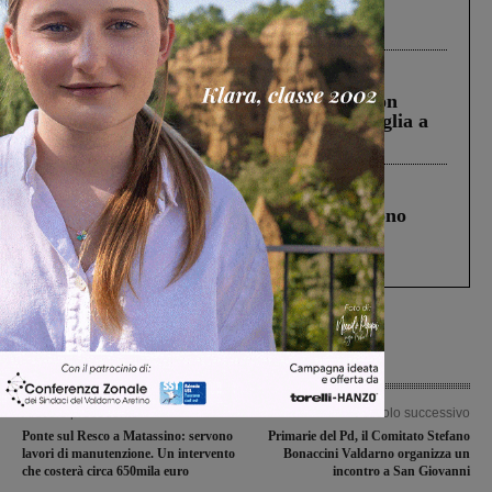
Pnrr, il gruppo di Fratelli d’Italia: “Un
ringraziamento al Governo”
Cronaca
3 Agosto 2026
Scomparso da una struttura di Castiglion
Fiorentino l’uomo che aveva ucciso la figlia a
Levane nel 2020
Cronaca
4 Agosto 2026
Un anno fa la strage in A1 in cui morirono
Gianni, Giulia e Franco. Lo schianto, il
processo, lo stop ai sorpassi fra tir....
Articolo precedente
Articolo successivo
Ponte sul Resco a Matassino: servono
Primarie del Pd, il Comitato Stefano
lavori di manutenzione. Un intervento
Bonaccini Valdarno organizza un
che costerà circa 650mila euro
incontro a San Giovanni