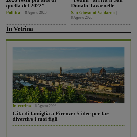
2026 resta più alta di
“Fedini” arriva il San
quella del 2022”
Donato Tavarnelle
Politica
8 Agosto 2026
San Giovanni Valdarno
8 Agosto 2026
In Vetrina
In vetrina
6 Agosto 2026
Gita di famiglia a Firenze: 5 idee per far
divertire i tuoi figli