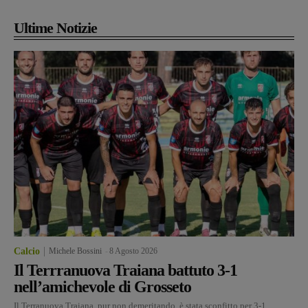
Ultime Notizie
Calcio
Michele Bossini
-
8 Agosto 2026
Il Terrranuova Traiana battuto 3-1
nell’amichevole di Grosseto
Il Terranuova Traiana, pur non demeritando, è stata sconfitto per 3-1