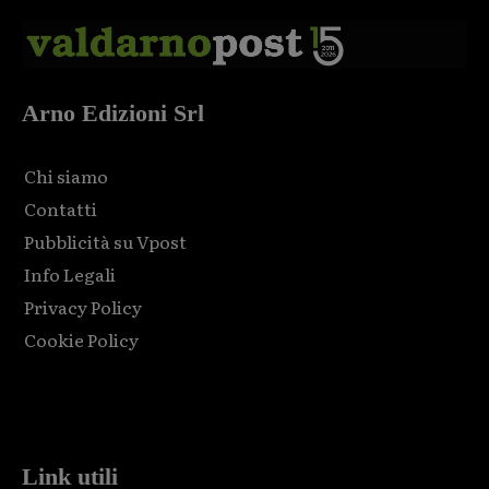
Arno Edizioni Srl
Chi siamo
Contatti
Pubblicità su Vpost
Info Legali
Privacy Policy
Cookie Policy
Html code here! Replace this with any non empty raw html
code and that's it.
Link utili