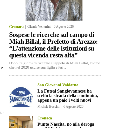
Cronaca
Glenda Venturini
-
6 Agosto 2026
Sospese le ricerche sul campo di
Miah Billal, il Prefetto di Arezzo:
“L’attenzione delle istituzioni su
questa vicenda resta alta”
Dopo tre giorni di ricerche a tappeto di Miah Billal, l'uomo
 e
che nel 2020 uccise sua figlia e ferì...
San Giovanni Valdarno
La Futsal Sangiovannese ha
scelto la strada della continuità,
appena un paio i volti nuovi
Michele Bossini
-
6 Agosto 2026
te
Cronaca
Punto Nascita, no alla deroga