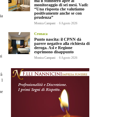
ma il Ministero apre al
monitoraggio di sei mesi. Vadi:
“Una risposta che valutiamo
positivamente anche se con
ia
prudenza”
Monica Campani
-
6 Agosto 2026
Cronaca
Punto nascita: il CPNN dà
parere negativo alla richiesta di
deroga. Asl e Regione
esprimono disappunto
ni
Monica Campani
-
6 Agosto 2026
rà
l 1
ne