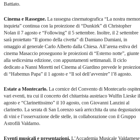
Battiato.
Cinema e Rassegne.
La rassegna cinematografica “La nostra memor
inquieta” continua con la proiezione di “Dunkirk” di Christopher
Nolan il 7 agosto e “Following” il 5 settembre. Inoltre, il 2 settembre
sarà proiettato “Il giorno della civetta” di Damiano Damiani, in
omaggio al generale Carlo Alberto dalla Chiesa. All’arena estiva del
cinema Masaccio proseguono le proiezioni di “Esterno notte”, giunte
alla sedicesima edizione, con appuntamenti settimanali. Il ciclo
dedicato a Nanni Moretti nel Cinema al Giardino prevede le proiezio
di “Habemus Papa” il 1 agosto e “Il sol dell’avvenire” l’8 agosto.
Estate a Montecarlo.
La cornice del Convento di Montecarlo ospite
vari eventi, tra cui il concerto del chitarrista austriaco Wulfin Lieske i
agosto e “Clarinettissimo” il 10 agosto, con Giovanni Lanzini al
clarinetto. La serata di San Lorenzo sarà arricchita da una degustazio
di vini e l’osservazione delle stelle, in collaborazione con il Gruppo
Astrofili Valdarno.
Eventi musicali e presentazioni.
L’Accademia Musicale Valdarnese