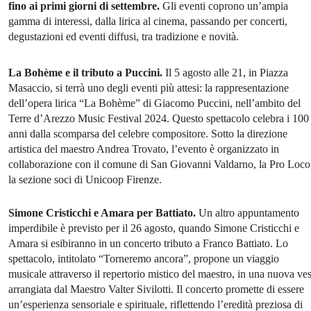
fino ai primi giorni di settembre.
Gli eventi coprono un’ampia
gamma di interessi, dalla lirica al cinema, passando per concerti,
degustazioni ed eventi diffusi, tra tradizione e novità.
La Bohème e il tributo a Puccini.
Il 5 agosto alle 21, in Piazza
Masaccio, si terrà uno degli eventi più attesi: la rappresentazione
dell’opera lirica “La Bohème” di Giacomo Puccini, nell’ambito del
Terre d’Arezzo Music Festival 2024. Questo spettacolo celebra i 100
anni dalla scomparsa del celebre compositore. Sotto la direzione
artistica del maestro Andrea Trovato, l’evento è organizzato in
collaborazione con il comune di San Giovanni Valdarno, la Pro Loco
la sezione soci di Unicoop Firenze.
Simone Cristicchi e Amara per Battiato.
Un altro appuntamento
imperdibile è previsto per il 26 agosto, quando Simone Cristicchi e
Amara si esibiranno in un concerto tributo a Franco Battiato. Lo
spettacolo, intitolato “Torneremo ancora”, propone un viaggio
musicale attraverso il repertorio mistico del maestro, in una nuova ves
arrangiata dal Maestro Valter Sivilotti. Il concerto promette di essere
un’esperienza sensoriale e spirituale, riflettendo l’eredità preziosa di