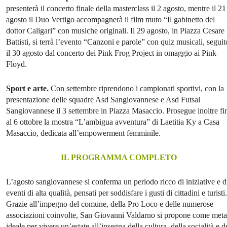
presenterà il concerto finale della masterclass il 2 agosto, mentre il 21
agosto il Duo Vertigo accompagnerà il film muto “Il gabinetto del
dottor Caligari” con musiche originali. Il 29 agosto, in Piazza Cesare
Battisti, si terrà l’evento “Canzoni e parole” con quiz musicali, seguit
il 30 agosto dal concerto dei Pink Frog Project in omaggio ai Pink
Floyd.
Sport e arte.
Con settembre riprendono i campionati sportivi, con la
presentazione delle squadre Asd Sangiovannese e Asd Futsal
Sangiovannese il 3 settembre in Piazza Masaccio. Prosegue inoltre fi
al 6 ottobre la mostra “L’ambigua avventura” di Laetitia Ky a Casa
Masaccio, dedicata all’empowerment femminile.
IL PROGRAMMA COMPLETO
L’agosto sangiovannese si conferma un periodo ricco di iniziative e d
eventi di alta qualità, pensati per soddisfare i gusti di cittadini e turisti.
Grazie all’impegno del comune, della Pro Loco e delle numerose
associazioni coinvolte, San Giovanni Valdarno si propone come meta
ideale per vivere un’estate all’insegna della cultura, della socialità e d