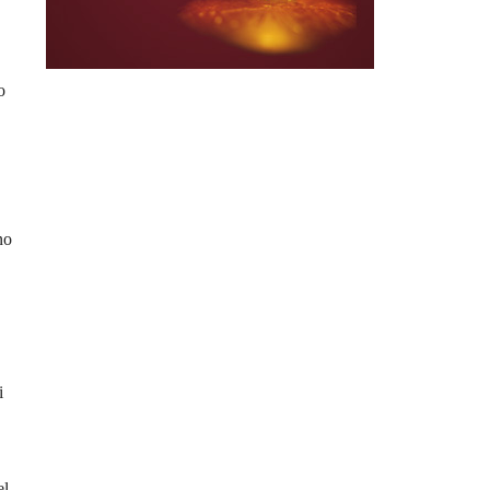
o
no
i
el