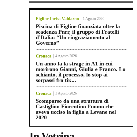
Figline Incisa Valdarno
1 Agosto 2026
Piscina di Figline finanziata oltre la
scadenza Pnrr, il gruppo di Fratelli
d’Italia: “Un ringraziamento al
Governo”
Cronaca
4 Agosto 2026
Un anno fa la strage in A1 in cui
morirono Gianni, Giulia e Franco. Lo
schianto, il processo, lo stop ai
sorpassi fra tir....
Cronaca
3 Agosto 2026
Scomparso da una struttura di
Castiglion Fiorentino l’uomo che
aveva ucciso la figlia a Levane nel
2020
In Vetrina