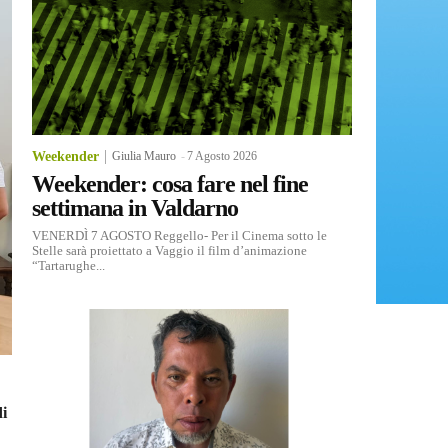
Weekender
Giulia Mauro
-
7 Agosto 2026
Weekender: cosa fare nel fine
settimana in Valdarno
VENERDÌ 7 AGOSTO Reggello- Per il Cinema sotto le
Stelle sarà proiettato a Vaggio il film d’animazione
“Tartarughe...
di