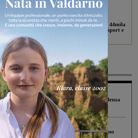
In vetrina
3 Agosto 2026
Estra Notizie agosto: Smart Cities, oltre 44mila
studenti coinvolti, torna il bando per lo sport e
debutta il podcast Estrair
Più lette
Figline Incisa Valdarno
1 Agosto 2026
Piscina di Figline finanziata oltre la scadenza
Pnrr, il gruppo di Fratelli d’Italia: “Un
ringraziamento al Governo”
Cronaca
4 Agosto 2026
Un anno fa la strage in A1 in cui morirono
Gianni, Giulia e Franco. Lo schianto, il