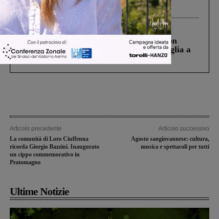
processo, lo stop ai sorpassi fra tir....
Cronaca
3 Agosto 2026
Scomparso da una struttura di Castiglion
Fiorentino l’uomo che aveva ucciso la figlia a
Levane nel 2020
Articolo precedente
Articolo successivo
La comunità di Loro Ciuffenna
Agosto sangiovannese: cultura,
ricorda Giorgio Bazzini. Inaugurato
musica e spettacoli per tutti
un cippo commemorativo in
Pratomagno
Ultime Notizie