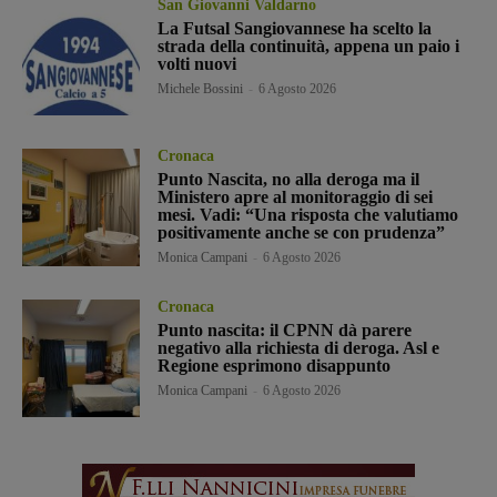
San Giovanni Valdarno
La Futsal Sangiovannese ha scelto la
strada della continuità, appena un paio i
volti nuovi
Michele Bossini
-
6 Agosto 2026
Cronaca
Punto Nascita, no alla deroga ma il
Ministero apre al monitoraggio di sei
mesi. Vadi: “Una risposta che valutiamo
positivamente anche se con prudenza”
Monica Campani
-
6 Agosto 2026
Cronaca
Punto nascita: il CPNN dà parere
negativo alla richiesta di deroga. Asl e
Regione esprimono disappunto
Monica Campani
-
6 Agosto 2026