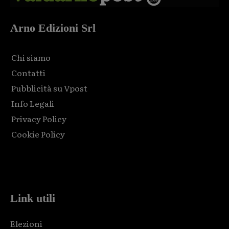
Arno Edizioni Srl
Chi siamo
Contatti
Pubblicità su Vpost
Info Legali
Privacy Policy
Cookie Policy
Html code here! Replace this with any non empty raw html
code and that's it.
Link utili
Elezioni