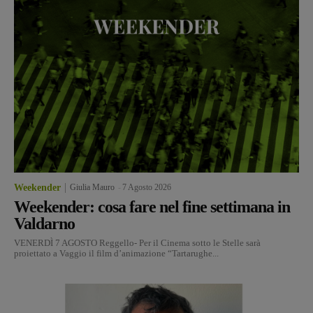
Weekender
Giulia Mauro
-
7 Agosto 2026
Weekender: cosa fare nel fine settimana in
Valdarno
VENERDÌ 7 AGOSTO Reggello- Per il Cinema sotto le Stelle sarà
proiettato a Vaggio il film d’animazione “Tartarughe...