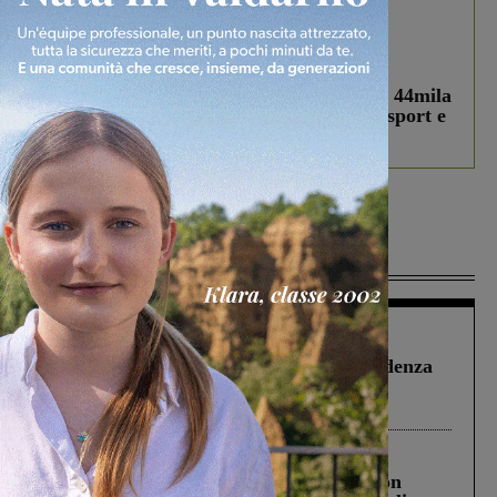
In vetrina
3 Agosto 2026
Estra Notizie agosto: Smart Cities, oltre 44mila
studenti coinvolti, torna il bando per lo sport e
debutta il podcast Estrair
Più lette
Figline Incisa Valdarno
1 Agosto 2026
Piscina di Figline finanziata oltre la scadenza
Pnrr, il gruppo di Fratelli d’Italia: “Un
ringraziamento al Governo”
Cronaca
3 Agosto 2026
Scomparso da una struttura di Castiglion