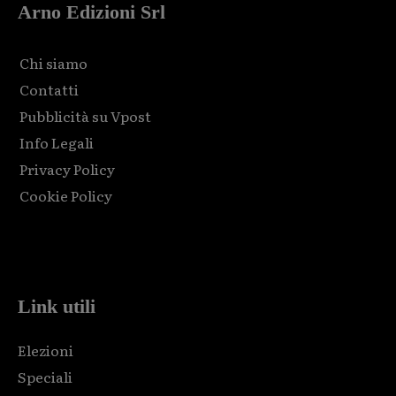
Arno Edizioni Srl
Chi siamo
Contatti
Pubblicità su Vpost
Info Legali
Privacy Policy
Cookie Policy
Html code here! Replace this with any non empty raw html
code and that's it.
Link utili
Elezioni
Speciali