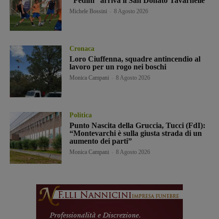
“Fedini” arriva il San Donato Tavarnelle
Michele Bossini
-
8 Agosto 2026
Cronaca
Loro Ciuffenna, squadre antincendio al
lavoro per un rogo nei boschi
Monica Campani
-
8 Agosto 2026
Politica
Punto Nascita della Gruccia, Tucci (FdI):
“Montevarchi è sulla giusta strada di un
aumento dei parti”
Monica Campani
-
8 Agosto 2026