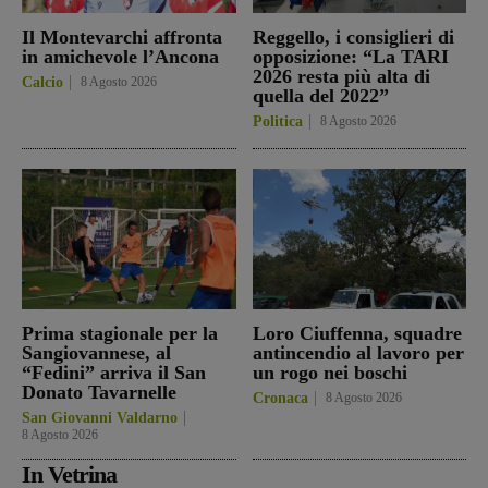
Il Montevarchi affronta
Reggello, i consiglieri di
in amichevole l’Ancona
opposizione: “La TARI
2026 resta più alta di
Calcio
8 Agosto 2026
quella del 2022”
Politica
8 Agosto 2026
Prima stagionale per la
Loro Ciuffenna, squadre
Sangiovannese, al
antincendio al lavoro per
“Fedini” arriva il San
un rogo nei boschi
Donato Tavarnelle
Cronaca
8 Agosto 2026
San Giovanni Valdarno
8 Agosto 2026
In Vetrina