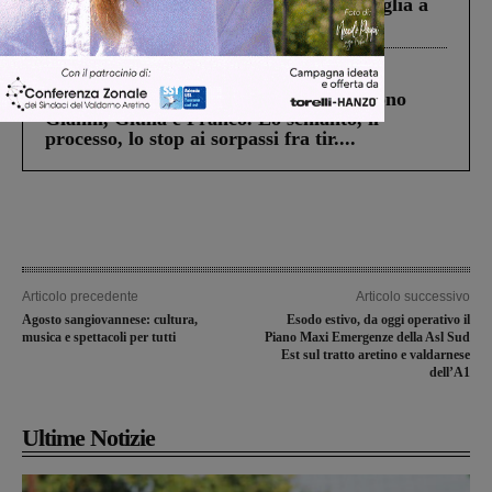
Fiorentino l’uomo che aveva ucciso la figlia a
Levane nel 2020
Cronaca
4 Agosto 2026
Un anno fa la strage in A1 in cui morirono
Gianni, Giulia e Franco. Lo schianto, il
processo, lo stop ai sorpassi fra tir....
Articolo precedente
Articolo successivo
Agosto sangiovannese: cultura,
Esodo estivo, da oggi operativo il
musica e spettacoli per tutti
Piano Maxi Emergenze della Asl Sud
Est sul tratto aretino e valdarnese
dell’A1
Ultime Notizie