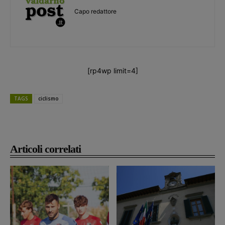
Capo redattore
[rp4wp limit=4]
TAGS
ciclismo
Articoli correlati