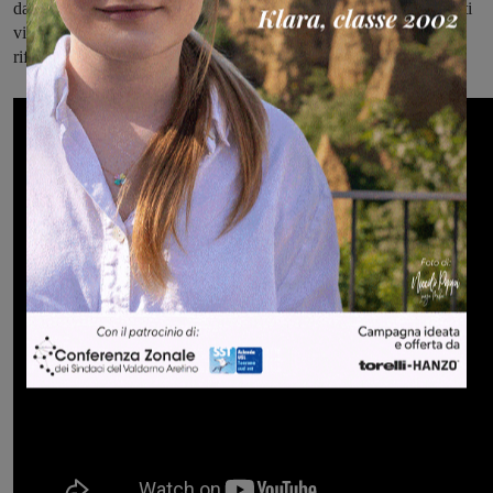
dai lati curvi – sono pensate come varchi da attraversare, strumenti
visivi e simbolici che invitano il visitatore a muoversi, sostare e
riflettere.