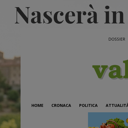
DOSSIER
HOME
CRONACA
POLITICA
ATTUALIT