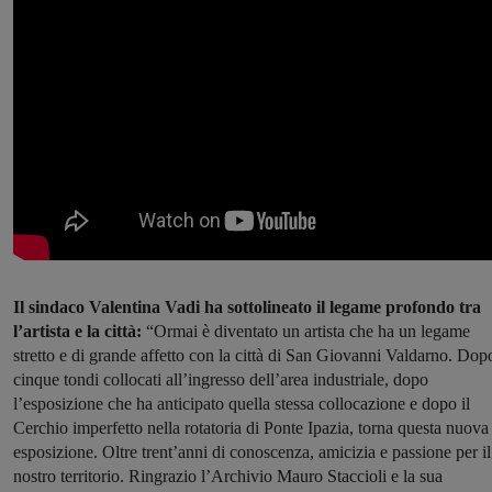
Il sindaco Valentina Vadi ha sottolineato il legame profondo tra
l’artista e la città:
“Ormai è diventato un artista che ha un legame
stretto e di grande affetto con la città di San Giovanni Valdarno. Dopo
cinque tondi collocati all’ingresso dell’area industriale, dopo
l’esposizione che ha anticipato quella stessa collocazione e dopo il
Cerchio imperfetto nella rotatoria di Ponte Ipazia, torna questa nuova
esposizione. Oltre trent’anni di conoscenza, amicizia e passione per il
nostro territorio. Ringrazio l’Archivio Mauro Staccioli e la sua