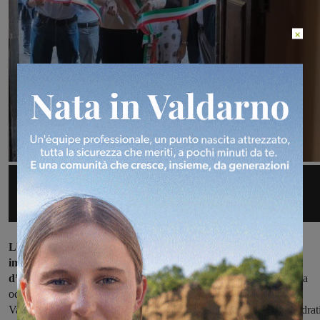
×
L’iniziativa si lega alla recente installazione del “Cerchio
imperfetto” (2008) nella rotatoria che collega il ponte Ipazia
d’Alessandria con il Lungarno Don Minzoni,
e offre una nuova
occasione per ripercorrere il rapporto tra Staccioli e San Giovanni
Valdarno. Le opere in mostra – anelli, ellissi, triangoli vuoti e quadrat