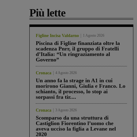
Più lette
Figline Incisa Valdarno
1 Agosto 2026
Piscina di Figline finanziata oltre la
scadenza Pnrr, il gruppo di Fratelli
d’Italia: “Un ringraziamento al
Governo”
Cronaca
4 Agosto 2026
Un anno fa la strage in A1 in cui
morirono Gianni, Giulia e Franco. Lo
schianto, il processo, lo stop ai
sorpassi fra tir....
Cronaca
3 Agosto 2026
Scomparso da una struttura di
Castiglion Fiorentino l’uomo che
aveva ucciso la figlia a Levane nel
2020