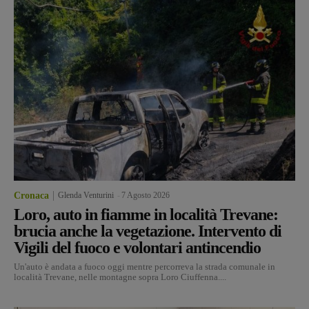
Cronaca
Glenda Venturini
-
7 Agosto 2026
Loro, auto in fiamme in località Trevane:
brucia anche la vegetazione. Intervento di
Vigili del fuoco e volontari antincendio
Un'auto è andata a fuoco oggi mentre percorreva la strada comunale in
località Trevane, nelle montagne sopra Loro Ciuffenna....