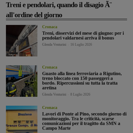
Treni e pendolari, quando il disagio Ã¨
all'ordine del giorno
Cronaca
Treni, disservizi del mese di giugno: per i
pendolari valdarnesi arriva il bonus
Glenda Venturini
-
16 Luglio 2026
Cronaca
Guasto alla linea ferroviaria a Rigutino,
treno bloccato con 150 passeggeri a
bordo. Ripercussioni su tutta la tratta
aretina
Glenda Venturini
-
8 Luglio 2026
Cronaca
Lavori di Ponte al Pino, secondo giorno di
monitoraggio. Tra le criticità, scarse
comunicazioni per il tragitto da SMN a
Campo Marte