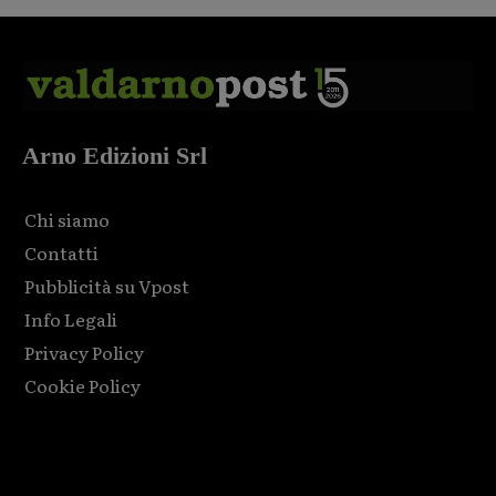
Arno Edizioni Srl
Chi siamo
Contatti
Pubblicità su Vpost
Info Legali
Privacy Policy
Cookie Policy
Html code here! Replace this with any non empty raw html
code and that's it.