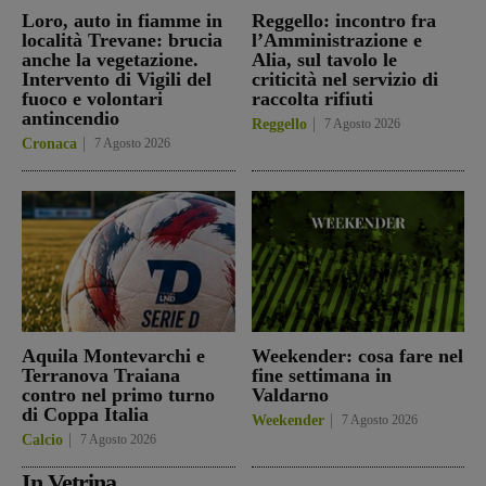
Loro, auto in fiamme in
Reggello: incontro fra
località Trevane: brucia
l’Amministrazione e
anche la vegetazione.
Alia, sul tavolo le
Intervento di Vigili del
criticità nel servizio di
fuoco e volontari
raccolta rifiuti
antincendio
Reggello
7 Agosto 2026
Cronaca
7 Agosto 2026
Aquila Montevarchi e
Weekender: cosa fare nel
Terranova Traiana
fine settimana in
contro nel primo turno
Valdarno
di Coppa Italia
Weekender
7 Agosto 2026
Calcio
7 Agosto 2026
In Vetrina