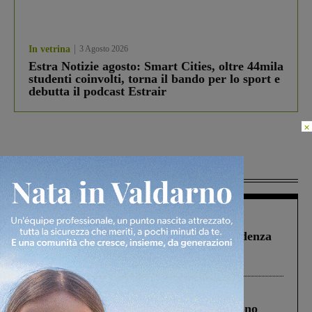
In vetrina
3 Agosto 2026
Estra Notizie agosto: Smart Cities, oltre 44mila
studenti coinvolti, torna il bando per lo sport e
debutta il podcast Estrair
×
Più lette
Figline Incisa Valdarno
1 Agosto 2026
Piscina di Figline finanziata oltre la scadenza
Pnrr, il gruppo di Fratelli d’Italia: “Un
ringraziamento al Governo”
Cronaca
4 Agosto 2026
Un anno fa la strage in A1 in cui morirono