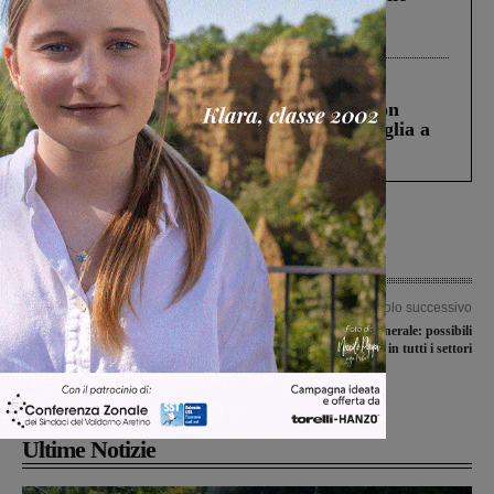
Gianni, Giulia e Franco. Lo schianto, il
processo, lo stop ai sorpassi fra tir....
Cronaca
3 Agosto 2026
Scomparso da una struttura di Castiglion
Fiorentino l’uomo che aveva ucciso la figlia a
Levane nel 2020
Articolo precedente
Articolo successivo
Autostrada: tratto chiuso fra
Venerdì di sciopero generale: possibili
Valdarno e Arezzo nella notte. E per la
disagi in tutti i settori
terza corsia chiude l’area di servizio
Chianti Est
Ultime Notizie