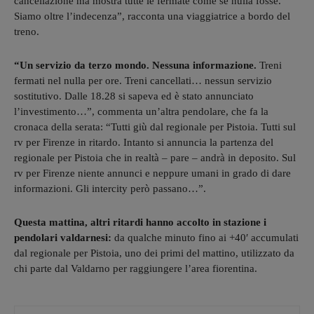
cancellazione ma mostra tutte le fermate come se nulla fosse.
Siamo oltre l’indecenza”, racconta una viaggiatrice a bordo del
treno.
“Un servizio da terzo mondo. Nessuna informazione.
Treni
fermati nel nulla per ore. Treni cancellati… nessun servizio
sostitutivo. Dalle 18.28 si sapeva ed è stato annunciato
l’investimento…”, commenta un’altra pendolare, che fa la
cronaca della serata: “Tutti giù dal regionale per Pistoia. Tutti sul
rv per Firenze in ritardo. Intanto si annuncia la partenza del
regionale per Pistoia che in realtà – pare – andrà in deposito. Sul
rv per Firenze niente annunci e neppure umani in grado di dare
informazioni. Gli intercity però passano…”.
Questa mattina, altri ritardi hanno accolto in stazione i
pendolari valdarnesi:
da qualche minuto fino ai +40′ accumulati
dal regionale per Pistoia, uno dei primi del mattino, utilizzato da
chi parte dal Valdarno per raggiungere l’area fiorentina.