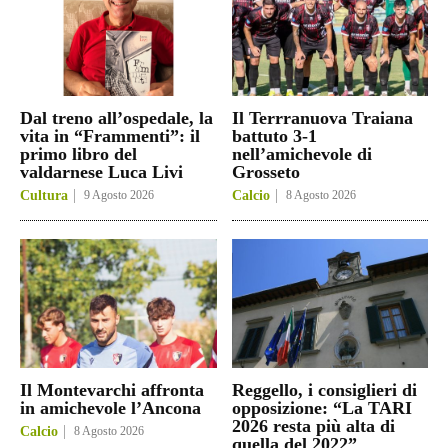
Dal treno all’ospedale, la
Il Terrranuova Traiana
vita in “Frammenti”: il
battuto 3-1
primo libro del
nell’amichevole di
valdarnese Luca Livi
Grosseto
Cultura
9 Agosto 2026
Calcio
8 Agosto 2026
Il Montevarchi affronta
Reggello, i consiglieri di
in amichevole l’Ancona
opposizione: “La TARI
2026 resta più alta di
Calcio
8 Agosto 2026
quella del 2022”