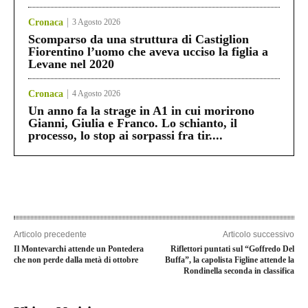
Cronaca
3 Agosto 2026
Scomparso da una struttura di Castiglion
Fiorentino l’uomo che aveva ucciso la figlia a
Levane nel 2020
Cronaca
4 Agosto 2026
Un anno fa la strage in A1 in cui morirono
Gianni, Giulia e Franco. Lo schianto, il
processo, lo stop ai sorpassi fra tir....
Articolo precedente
Articolo successivo
Il Montevarchi attende un Pontedera
Riflettori puntati sul “Goffredo Del
che non perde dalla metà di ottobre
Buffa”, la capolista Figline attende la
Rondinella seconda in classifica