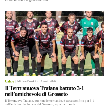
Incisa, racconta la genesi del suo...
Calcio
Michele Bossini
-
8 Agosto 2026
Il Terrranuova Traiana battuto 3-1
nell’amichevole di Grosseto
Il Terranuova Traiana, pur non demeritando, è stata sconfitto per 3-1
nell'amichevole in casa del Grosseto, squadra di serie...