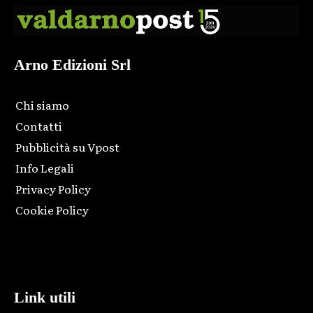
Arno Edizioni Srl
Chi siamo
Contatti
Pubblicità su Vpost
Info Legali
Privacy Policy
Cookie Policy
Html code here! Replace this with any non empty raw html
code and that's it.
Link utili