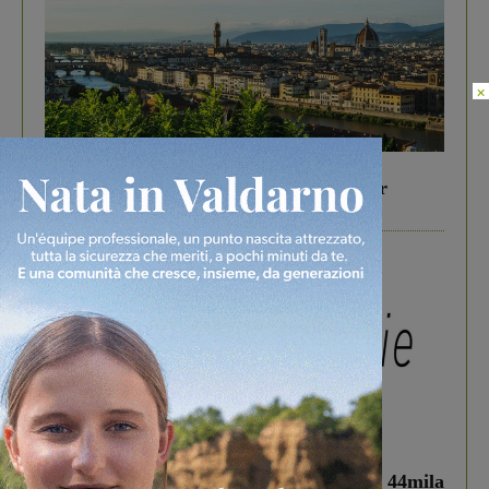
×
In vetrina
6 Agosto 2026
Gita di famiglia a Firenze: 5 idee per far
divertire i tuoi figli
In vetrina
3 Agosto 2026
Estra Notizie agosto: Smart Cities, oltre 44mila