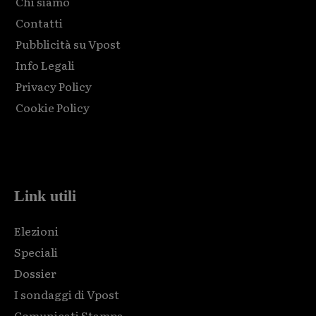
Chi siamo
Contatti
Pubblicità su Vpost
Info Legali
Privacy Policy
Cookie Policy
Html code here! Replace this with any non empty raw html
code and that's it.
Link utili
Elezioni
Speciali
Dossier
I sondaggi di Vpost
Comunicati Stampa