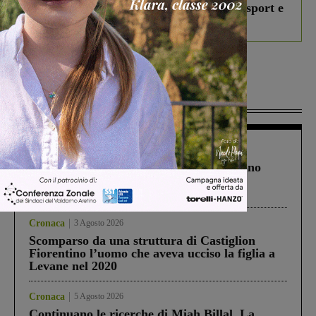
studenti coinvolti, torna il bando per lo sport e
debutta il podcast Estrair
Più lette
Cronaca
4 Agosto 2026
Un anno fa la strage in A1 in cui morirono
Gianni, Giulia e Franco. Lo schianto, il
processo, lo stop ai sorpassi fra tir....
Cronaca
3 Agosto 2026
Scomparso da una struttura di Castiglion
Fiorentino l’uomo che aveva ucciso la figlia a
Levane nel 2020
Cronaca
5 Agosto 2026
Continuano le ricerche di Miah Billal. La