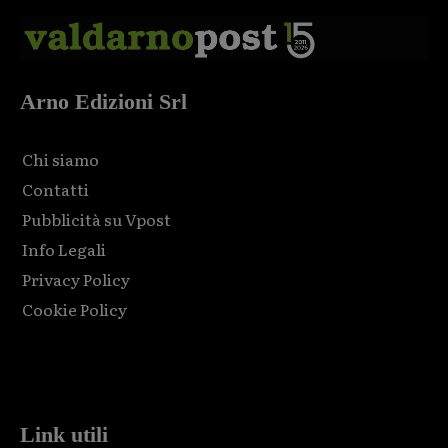
Arno Edizioni Srl
Chi siamo
Contatti
Pubblicità su Vpost
Info Legali
Privacy Policy
Cookie Policy
Html code here! Replace this with any non empty raw html
code and that's it.
Link utili