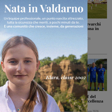
Alcuni robot gare passate
S-Passo al Museo, anche
Un buon Montevarchi
in Valdarno i musei
batte 2-1 l’Ancona in
aprono le porte ai
amichevole
ragazzi per i campi di
Calcio
10 Agosto 2026
settembre
Cultura
10 Agosto 2026
Alcuni robot gare passate
La Sangiovannese tiene
Ufficiale lo staff del
testa al San Donato
Figline per l’Eccellenza
Tavarnelle, che però
2026-2027
passa 0-1
Primo piano
9 Agosto 2026