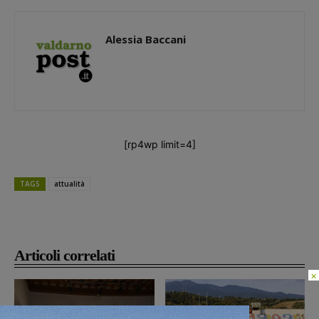
Alessia Baccani
[rp4wp limit=4]
Alcuni robot gare passate
TAGS
attualità
Articoli correlati
×