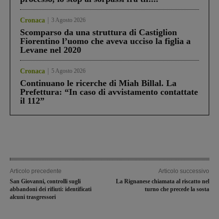
Cronaca
3 Agosto 2026
Scomparso da una struttura di Castiglion
Fiorentino l’uomo che aveva ucciso la figlia a
Levane nel 2020
Cronaca
5 Agosto 2026
Continuano le ricerche di Miah Billal. La
Prefettura: “In caso di avvistamento contattate
il 112”
Articolo precedente
Articolo successivo
San Giovanni, controlli sugli
La Rignanese chiamata al riscatto nel
abbandoni dei rifiuti: identificati
turno che precede la sosta
alcuni trasgressori