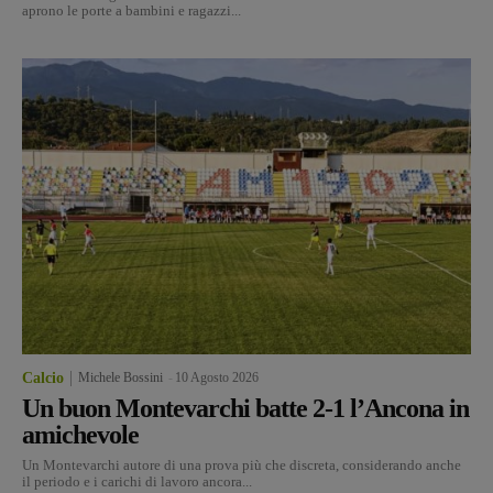
aprono le porte a bambini e ragazzi...
Calcio
Michele Bossini
-
10 Agosto 2026
Un buon Montevarchi batte 2-1 l’Ancona in
amichevole
Un Montevarchi autore di una prova più che discreta, considerando anche
il periodo e i carichi di lavoro ancora...