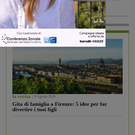
San Giovanni Valdarno
9 Agosto 2026
In Vetrina
In vetrina
6 Agosto 2026
Gita di famiglia a Firenze: 5 idee per far
divertire i tuoi figli