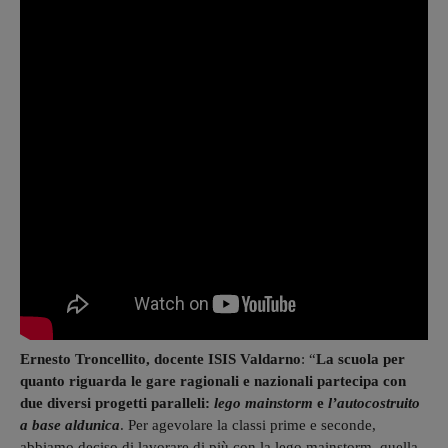
Ernesto Troncellito, docente ISIS Valdarno
: “
La scuola per
quanto riguarda le gare ragionali e nazionali partecipa con
due diversi progetti paralleli:
lego mainstorm
e
l’autocostruito
a base aldunica
. Per agevolare la classi prime e seconde,
abbiamo deciso di lavorare di più con la lego mainstorm, quella