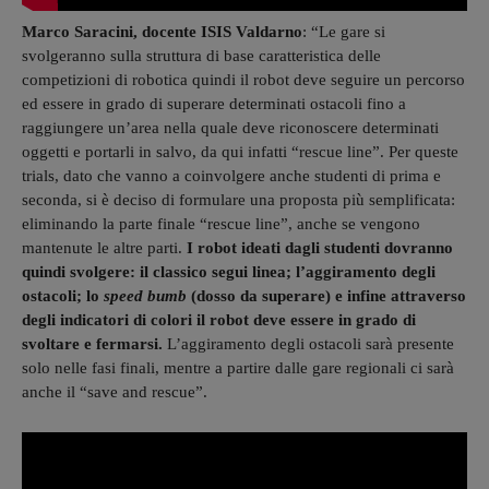
Marco Saracini, docente ISIS Valdarno
: “Le gare si
svolgeranno sulla struttura di base caratteristica delle
competizioni di robotica quindi il robot deve seguire un percorso
ed essere in grado di superare determinati ostacoli fino a
raggiungere un’area nella quale deve riconoscere determinati
oggetti e portarli in salvo, da qui infatti “rescue line”. Per queste
trials, dato che vanno a coinvolgere anche studenti di prima e
seconda, si è deciso di formulare una proposta più semplificata:
eliminando la parte finale “rescue line”, anche se vengono
mantenute le altre parti.
I robot ideati dagli studenti dovranno
quindi svolgere: il classico segui linea; l’aggiramento degli
ostacoli; lo
speed bumb
(dosso da superare) e infine attraverso
degli indicatori di colori il robot deve essere in grado di
svoltare e fermarsi.
L’aggiramento degli ostacoli sarà presente
solo nelle fasi finali, mentre a partire dalle gare regionali ci sarà
anche il “save and rescue”.